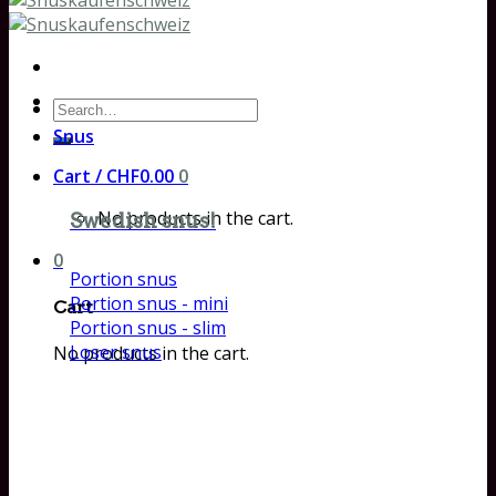
Search
for:
Snus
Cart /
CHF
0.00
0
No products in the cart.
Swedish snus!
0
Portion snus
Portion snus - mini
Cart
Portion snus - slim
Loser snus
No products in the cart.