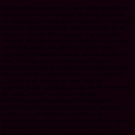
Die Nikotintoleranz spielt eine wesentliche Rolle bei der
wahrgenommenen Intensität der Wirkung. Menschen,
die regelmäßig hochfeste Beutel verwenden, haben eine
erhöhte Toleranz gegenüber Nikotin. Dasselbe gilt für
Menschen, die viele Beutel an einem Tag verwenden.
Damit der Benutzer ein Summen verspürt, muss er also
ein Produkt wählen, das gleich oder größer als die
regelmäßig verwendete Stärke ist. Feuchtigkeit und pH-
Wert: Feuchtigkeit und pH-Werte beeinflussen die
Nikotinstärke, weshalb Sie feststellen werden, dass alle
Beutel in der Feuchtigkeit variieren und pH-Regler als
Zutat enthalten. Feuchtigkeit beeinflusst die
Freisetzungszeit von Nikotin und der pH-Wert bestimmt
die Stärke. Frische: Frische ist für fast jedes
Verbrauchsprodukt unerlässlich. Glücklicherweise
können Nikotinbeutel ein Jahr und länger aufbewahrt
werden, wenn sie eingefroren sind. Wenn das
Haltbarkeitsdatum jedoch überschritten wird, werden die
Wirksamkeit und der Geschmack reduziert, wenn die
Beutel austrocknen. Als allgemeine Regel gilt, dass es