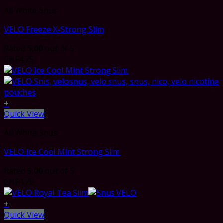
All White Snus
VELO Freeze X-Strong Slim
Rated
5.00
out of 5
CHF
4.75
+
Quick View
All White Snus
VELO Ice Cool Mint Strong Slim
Rated
5.00
out of 5
CHF
4.75
+
Quick View