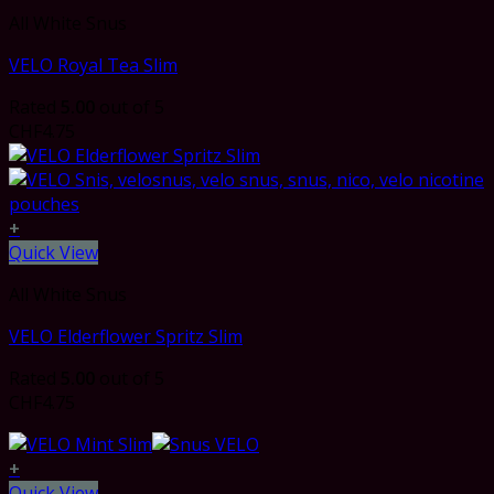
All White Snus
VELO Royal Tea Slim
Rated
5.00
out of 5
CHF
4.75
+
Quick View
All White Snus
VELO Elderflower Spritz Slim
Rated
5.00
out of 5
CHF
4.75
+
Quick View