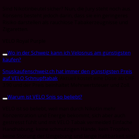
Sind Nikotinbeutel sicher? Nun, die Jury steht noch aus.
Konsens besteht jedoch darin, dass sie ein geringeres
Risiko darstellen als rauchlose Tabakerzeugnisse und
Zigaretten.
VELO Royal Purple
Wo in der Schweiz kann ich Velosnus am günstigsten
kaufen?
Snuskaufenschweiz.ch hat immer den günstigsten Preis
auf VELO Schnupftabak
! Aktuell kostet eine Dose ab CHF
3.90 und der Preis beinhaltet Mehrwertsteuer und Zoll.
Warum ist VELO Snis so beliebt?
VELO ist so beliebt, weil man durch Nikotin mehr
Konzentration und Energie bekommt, sich aber auch
gestresst fühlt und mit VELO Tabak vermeidet! Einfache
Handhabung, keine schmutzigen Hände, kein Tropfen,
keine Störung der Umgebung und lange Haltbarkeit sind