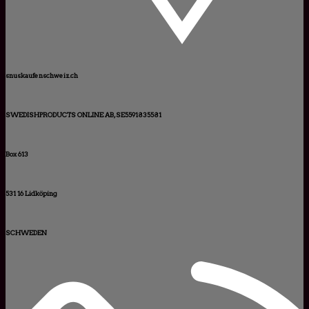
snuskaufenschweiz.ch
SWEDISHPRODUCTS ONLINE AB, SE5591835581
Box 613
531 16 Lidköping
SCHWEDEN