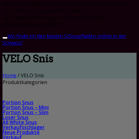
weitere wichtige Faktoren. Aber nicht zuletzt schmeckt
VELO nico sehr gut und ist in vielen
Geschmacksrichtungen und in verschiedenen
Nikotinstärken erhältlich!
Wo finde ich den besten Schnupfladen online in der
Schweiz?
VELO Snis
Home
/
VELO Snis
Produktkategorien
Portion Snus
Portion Snus – Mini
Portion Snus – Slim
Loser Snus
All White Snus
Verkaufsschlager
Neue Produkte
Verkauf