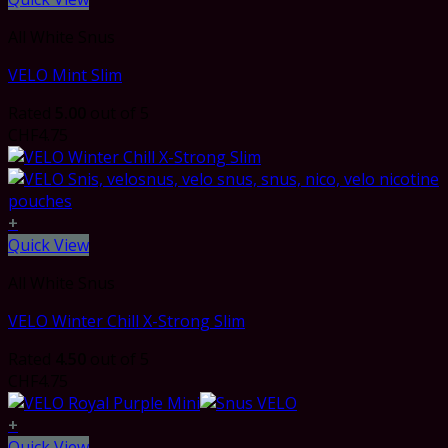
All White Snus
VELO Mint Slim
Rated
5.00
out of 5
CHF
4.75
+
Quick View
All White Snus
VELO Winter Chill X-Strong Slim
Rated
4.50
out of 5
CHF
4.75
+
Quick View