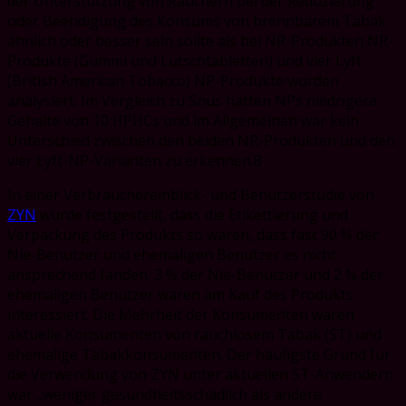
der Unterstützung von Rauchern bei der Reduzierung
oder Beendigung des Konsums von brennbarem Tabak
ähnlich oder besser sein sollte als bei NR-Produkten NR-
Produkte (Gummi und Lutschtabletten) und vier Lyft
(British American Tobacco) NP-Produkte wurden
analysiert. Im Vergleich zu Snus hatten NPs niedrigere
Gehalte von 10 HPHCs und im Allgemeinen war kein
Unterschied zwischen den beiden NR-Produkten und den
vier Lyft-NP-Varianten zu erkennen.8
In einer Verbrauchereinblick- und Benutzerstudie von
ZYN
wurde festgestellt, dass die Etikettierung und
Verpackung des Produkts so waren, dass fast 90 % der
Nie-Benutzer und ehemaligen Benutzer es nicht
ansprechend fanden. 3 % der Nie-Benutzer und 2 % der
ehemaligen Benutzer waren am Kauf des Produkts
interessiert. Die Mehrheit der Konsumenten waren
aktuelle Konsumenten von rauchlosem Tabak (ST) und
ehemalige Tabakkonsumenten. Der häufigste Grund für
die Verwendung von ZYN unter aktuellen ST-Anwendern
war „weniger gesundheitsschädlich als andere