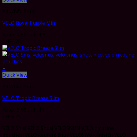
All White Snus
VELO Royal Purple Mini
Rated
4.50
out of 5
CHF
4.75
+
Quick View
All White Snus
VELO Tropic Breeze Slim
Rated
5.00
out of 5
CHF
4.75
VELO Snis! VELO Snus! VELOSNUS! VELO nicotine
pouches! VELO kaufen! Snus VELO! Wo kann ich VELO