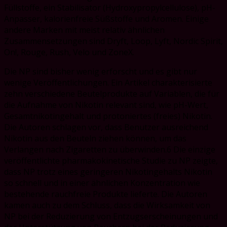
Füllstoffe, ein Stabilisator (Hydroxypropylcellulose), pH-
Anpasser, kalorienfreie Süßstoffe und Aromen. Einige
andere Marken mit meist relativ ähnlichen
Zusammensetzungen sind Dryft, Loop, Lyft, Nordic Spirit,
On!, Rouge, Rush, Velo und ZoneX.
Die NP sind bisher wenig erforscht und es gibt nur
wenige Veröffentlichungen. Ein Artikel charakterisierte
zehn verschiedene Beutelprodukte auf Variablen, die für
die Aufnahme von Nikotin relevant sind, wie pH-Wert,
Gesamtnikotingehalt und protoniertes (freies) Nikotin.
Die Autoren schlagen vor, dass Benutzer ausreichend
Nikotin aus den Beuteln ziehen können, um das
Verlangen nach Zigaretten zu überwinden.6 Die einzige
veröffentlichte pharmakokinetische Studie zu NP zeigte,
dass NP trotz eines geringeren Nikotingehalts Nikotin
so schnell und in einer ähnlichen Konzentration wie
bestehende rauchfreie Produkte lieferte. Die Autoren
kamen auch zu dem Schluss, dass die Wirksamkeit von
NP bei der Reduzierung von Entzugserscheinungen und