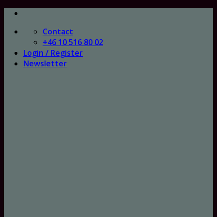
Skip
to
Contact
content
+46 10 516 80 02
Login / Register
Newsletter