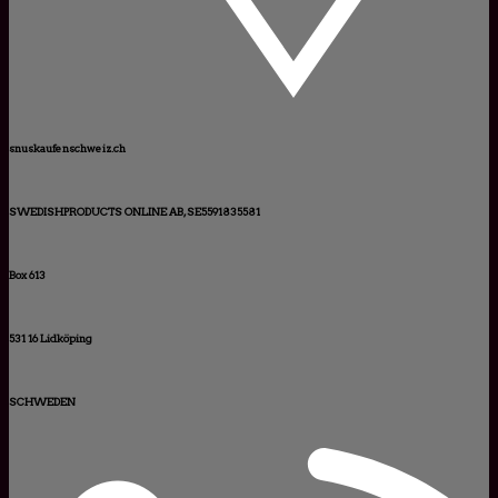
snuskaufenschweiz.ch
SWEDISHPRODUCTS ONLINE AB, SE5591835581
Box 613
531 16 Lidköping
SCHWEDEN