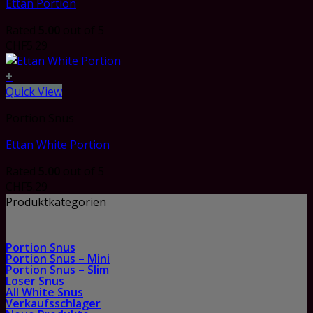
Ettan Portion
Rated
5.00
out of 5
CHF
5.29
+
Quick View
Portion Snus
Ettan White Portion
Rated
5.00
out of 5
CHF
5.29
Produktkategorien
Portion Snus
Portion Snus – Mini
Portion Snus – Slim
Loser Snus
All White Snus
Verkaufsschlager