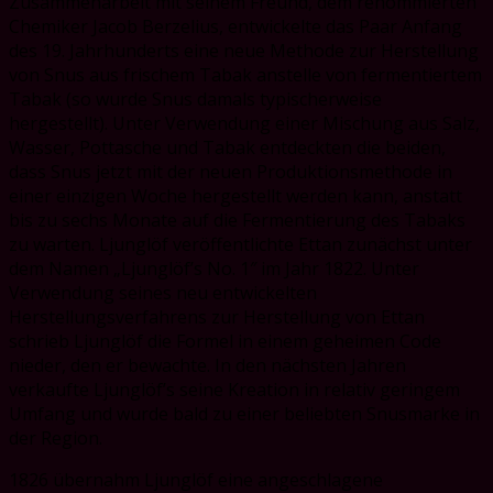
Zusammenarbeit mit seinem Freund, dem renommierten
Chemiker Jacob Berzelius, entwickelte das Paar Anfang
des 19. Jahrhunderts eine neue Methode zur Herstellung
von Snus aus frischem Tabak anstelle von fermentiertem
Tabak (so wurde Snus damals typischerweise
hergestellt). Unter Verwendung einer Mischung aus Salz,
Wasser, Pottasche und Tabak entdeckten die beiden,
dass Snus jetzt mit der neuen Produktionsmethode in
einer einzigen Woche hergestellt werden kann, anstatt
bis zu sechs Monate auf die Fermentierung des Tabaks
zu warten. Ljunglöf veröffentlichte Ettan zunächst unter
dem Namen „Ljunglöf’s No. 1″ im Jahr 1822. Unter
Verwendung seines neu entwickelten
Herstellungsverfahrens zur Herstellung von Ettan
schrieb Ljunglöf die Formel in einem geheimen Code
nieder, den er bewachte. In den nächsten Jahren
verkaufte Ljunglöf’s seine Kreation in relativ geringem
Umfang und wurde bald zu einer beliebten Snusmarke in
der Region.
1826 übernahm Ljunglöf eine angeschlagene