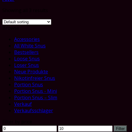
Showing all 3 results
Browse
Accessories
All White Snus
Bestsellers
Loose Snus
Loser Snus
Neue Produkte
Nikotinfreier Snus
Portion Snus
Portion Snus - Mini
Portion Snus – Slim
Verkauf
Verkaufsschlager
Filter by price
Min
Max
Filter