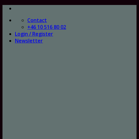
Skip
to
Contact
content
+46 10 516 80 02
Login / Register
Newsletter