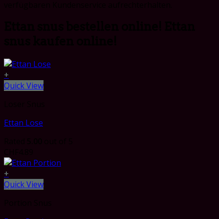
verfügbaren Kundenservice aufrechterhalten.
Ettan snus bestellen online! Ettan
snus kaufen online!
+
Quick View
Loser Snus
Ettan Lose
Rated
5.00
out of 5
CHF
4.89
+
Quick View
Portion Snus