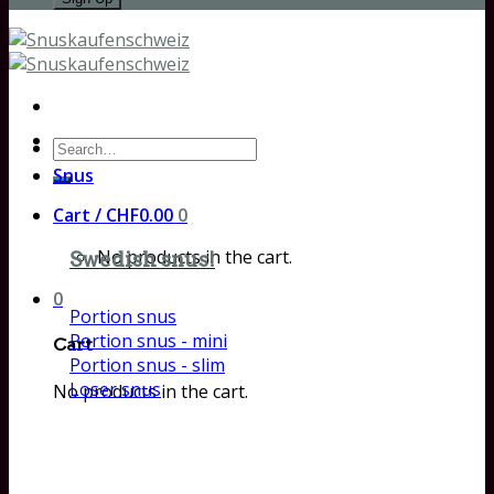
Search
for:
Snus
Cart /
CHF
0.00
0
No products in the cart.
Swedish snus!
0
Portion snus
Portion snus - mini
Cart
Portion snus - slim
Loser snus
No products in the cart.