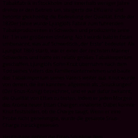
Tabakfabrik in Stockholm und innerhalb weniger Jahre
drehte er den Betrieb um, steigerte die Effizienz und
betonte gleichzeitig die Bedeutung der Qualität. Ende der
1820er Jahre wurde Ljunglöfs Fabrik zum führenden
Tabakproduzenten in Schweden und produzierte seine
Nr. 1 in viel größerem Umfang. No.1 wurde bald in Ettan
umbenannt, was auf Schwedisch „der Erste“ bedeutet. Als
Ljunglöf 1860 starb, war er einer der reichsten Männer
Schwedens und hatte ein relativ großes Tabakimperium
geschaffen. Ljunglöfs Sohn Knut übernahm nach dem
Tod seines Vaters das Familienunternehmen und baute
das Tabakimperium seines Vaters weiter aus. Knut wurde
von denen, die ihn kannten, allgemein als „Snuskungen“
(Der Snus-König) bezeichnet, und er war dafür bekannt,
die Qualität von Ettan zu testen, indem er jeden Morgen
das Aroma neuer Ettan-Chargen inhalierte. Dabei konnte
Knut feststellen, ob die Charge taugt. Wenn er eine
Probe nicht genehmigte, wurde die gesamte Snus-
Charge zurückgewiesen.
Heutzutage gehört die Ettan-Snuslinie dem