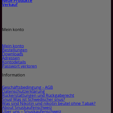
Neue Produkte
Verkauf
Mein konto
Mein konto
Bestellungen
Downloads
Adressen
Kontodetails
Passwort verloren
Information
Geschäftsbedingung - AGB
Datenschutzerklärung
Rückerstattungen und Rückgaberecht
Snus! Was ist Schwedischer snus?
Was sind Nikotin und nikotin beutel ohne Tabak?
About Snuskaufenschweiz
Über uns – Snuskaufenschweiz