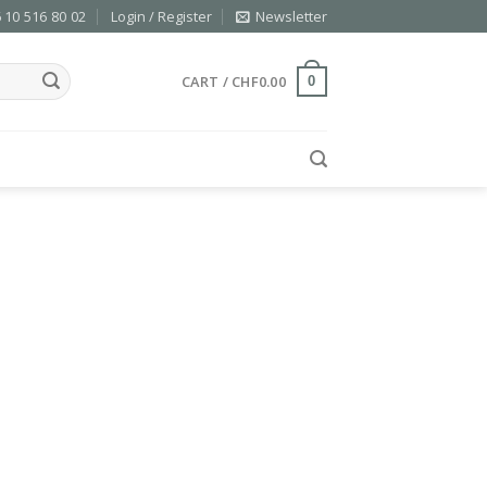
 10 516 80 02
Login / Register
Newsletter
CART /
CHF
0.00
0