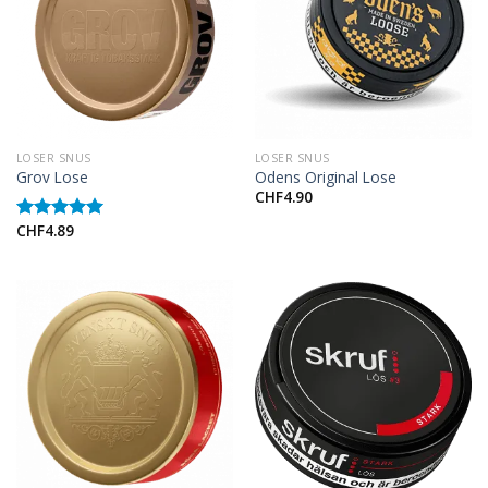
LOSER SNUS
LOSER SNUS
Grov Lose
Odens Original Lose
CHF
4.90
CHF
4.89
Rated
5.00
out of 5