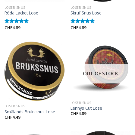
LOSER SNUS
LOSER SNUS
Röda Lacket Lose
Skruf Snus Lose
CHF
4.89
CHF
4.89
Rated
5.00
Rated
5.00
out of 5
out of 5
OUT OF STOCK
LOSER SNUS
LOSER SNUS
Lennys Cut Lose
Smålands Brukssnus Lose
CHF
4.89
CHF
4.49