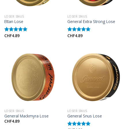
LOSER SNUS
LOSER SNUS
Ettan Lose
General Extra Strong Lose
CHF
4.89
CHF
4.89
Rated
5.00
Rated
5.00
out of 5
out of 5
LOSER SNUS
LOSER SNUS
General Mackmyra Lose
General Snus Lose
CHF
4.89