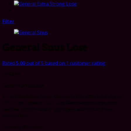
Filter
General Snus Lose
Rated
5.00
out of 5 based on
1
customer rating
CHF
4.89
General Snus Lose
Ein schwedischer Snus-Klassiker!
Schnelle Lieferung mit
UPS in die Schweiz! Zoll- und Mehrwertsteuerkosten
werden vom Verkäufer getragen und sind im Preis
inbegriffen!
Quantity discounts