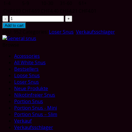
1-4
5-9
10-30
31-60
61+
CHF
4.89
CHF
4.69
CHF
4.40
CHF
4.21
CHF
4.01
General
Snus
Add to cart
Lose
SKU:
952
Categories:
Loser Snus
,
Verkaufsschlager
quantity
Browse
Accessories
All White Snus
Bestsellers
Loose Snus
Loser Snus
Neue Produkte
Nikotinfreier Snus
Portion Snus
Portion Snus - Mini
Portion Snus – Slim
Verkauf
Verkaufsschlager