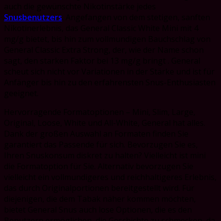
auch die gewünschte Nikotinstärke jedes
Snusbenutzers
. Angefangen von dem stetigen, sanften
Nikotinerlebnis, das General Classic White Mini mit 4
mg/g bietet, bis hin zum vollmundigen Bauchschlag von
General Classic Extra Strong, der, wie der Name schon
sagt, den starken Faktor bei 13 mg/g bringt . General
scheut sich nicht vor Variationen in der Stärke und ist für
Anfänger bis hin zu den erfahrensten Snus-Enthusiasten
geeignet.
Hervorragende Formatoptionen – Mini, Slim, Large,
Original, Loose, White und All-White, General hat alles.
Dank der großen Auswahl an Formaten finden Sie
garantiert das Passende für sich. Bevorzugen Sie es,
Ihren Snuskonsum diskret zu halten? Vielleicht ist mini
die Formatoption für Sie. Alternativ bevorzugen Sie
vielleicht ein vollmundigeres und reichhaltigeres Erlebnis,
das durch Originalportionen bereitgestellt wird. Für
diejenigen, die dem Tabak näher kommen möchten,
bietet General Snus auch lose Optionen, die es den
Benutzern ermöglichen, die Geschichte zu schmecken, da