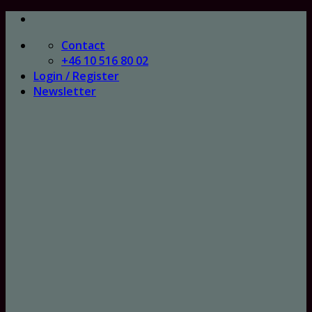
Skip
to
Contact
content
+46 10 516 80 02
Login / Register
Newsletter