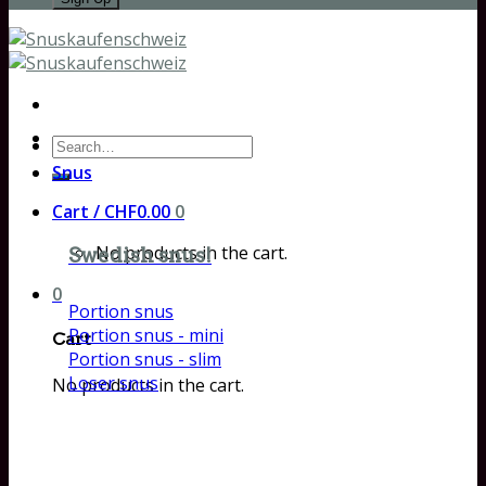
Search
for:
Snus
Cart /
CHF
0.00
0
No products in the cart.
Swedish snus!
0
Portion snus
Portion snus - mini
Cart
Portion snus - slim
Loser snus
No products in the cart.