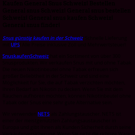
Kaufen General Snus Schweiz! Bestellen
General snus Schweiz! General snus bestellen
Schweiz! General snus kaufen Schweiz!
General snus finder!
Snus günstig kaufen in der Schweiz
! Schnelle Lieferung
mit
UPS
! Alle Preise inklusive Zoll und Mehrwertsteuer!
SnuskaufenSchweiz
hat ein Sortiment von über 300
Snusprodukten. Wir verkaufen Snus mit und ohne Tabak.
Die neuen Nikotinbeutel ohne Tabak erfreuen sich
großer Beliebtheit in der Schweiz und sind eine
Möglichkeit für Sie, die auf Tabak verzichten möchten,
Ihren Bedarf an Nikotin zu decken. Wenn Sie mit dem
Rauchen aufhören möchten, können Nikotinbeutel ohne
Tabak oder Snus eine sehr gute Alternative sein.
Wir verwenden
NETS
als Zahlungstauscher. NETS ist
einer der meistgenutzten Zahlungsaustauscher in
Europa und gibt Ihnen als Kunden Sicherheit durch seine
Verkäuferversicherung. Wenn Sie nicht die richtige Ware