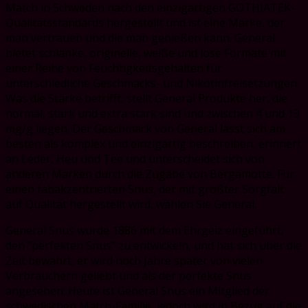
Match in Schweden nach den einzigartigen GOTHIATEK-
Qualitätsstandards hergestellt und ist eine Marke, der
man vertrauen und die man genießen kann. General
bietet schlanke, originelle, weiße und lose Formate mit
einer Reihe von Feuchtigkeitsgehalten für
unterschiedliche Geschmacks- und Nikotinfreisetzungen.
Was die Stärke betrifft, stellt General Produkte her, die
normal, stark und extra stark sind und zwischen 4 und 13
mg/g liegen. Der Geschmack von General lässt sich am
besten als komplex und einzigartig beschreiben, erinnert
an Leder, Heu und Tee und unterscheidet sich von
anderen Marken durch die Zugabe von Bergamotte. Für
einen tabakzentrierten Snus, der mit größter Sorgfalt
auf Qualität hergestellt wird, wählen Sie General.
General Snus wurde 1886 mit dem Ehrgeiz eingeführt,
den "perfekten Snus" zu entwickeln, und hat sich über die
Zeit bewährt, er wird noch Jahre später von vielen
Verbrauchern geliebt und als der perfekte Snus
angesehen. Heute ist General Snus ein Mitglied der
schwedischen Match-Familie, jedoch wird in Bezug auf die