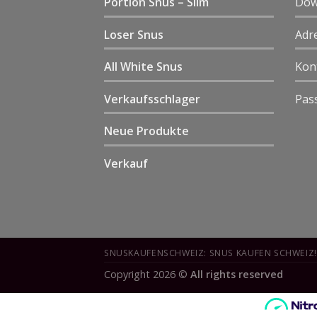
Portion Snus – Slim
Dow
Loser Snus
Adr
All White Snus
Kon
Verkaufsschlager
Pas
Neue Produkte
Verkauf
SNUSKAUFENSCHWEIZ: SNUS KAUFEN SCHWEIZ!
Copyright 2026 ©
All rights reserved