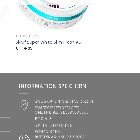
+
ALL WHITE SNUS
Skruf Super White Slim Fresh #5
CHF
4.69
INFORMATION SPEICHERN
SNUSKAUFENSCHWEIZ.CH
SWEDISHPRODUCTS
ONLINE AB, SE5591835581
BOX 613
531 16 LIDKÖPING
SCHWEDEN
RUF UNS AN: +46 10 516 80 02