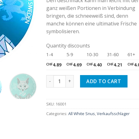
Den Geschmack kann man leicht mit de
ganz weißen Portionen in Verbindung
bringen, die schneeweiß sind, denn
manche können eine ultimative Frische
symbolisieren.
Quantity discounts
1-4
5-9
10-30
31-60
61+
CHF
4.89
CHF
4.69
CHF
4.40
CHF
4.21
CHF
4.
White Fox quantity
ADD TO CART
SKU:
16001
Categories:
All White Snus
,
Verkaufsschlager