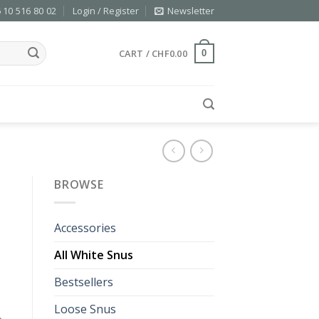
 10 516 80 02
Login / Register
Newsletter
CART /
CHF
0.00
0
BROWSE
Accessories
All White Snus
Bestsellers
Loose Snus