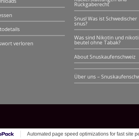
nloads
Rückgaberecht
essen
Snus! Was ist Schwedischer
snus?
todetails
Was sind Nikotin und nikot
beutel ohne Tabak?
swort verloren
About Snuskaufenschweiz
Über uns – Snuskaufensch