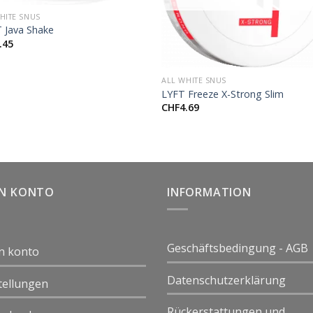
HITE SNUS
 Java Shake
.45
+
ALL WHITE SNUS
LYFT Freeze X-Strong Slim
CHF
4.69
IN KONTO
INFORMATION
Geschäftsbedingung - AGB
n konto
Datenschutzerklärung
tellungen
Rückerstattungen und