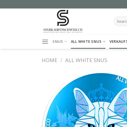
Skip
to
content
Search
for:
SNUS
ALL WHITE SNUS
VERKAUF
HOME
/
ALL WHITE SNUS