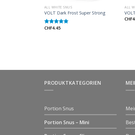
ALL WHITE SNUS
ALL W
e Super Strong
VOLT Dark Frost Super Strong
VOLT
CHF
4
CHF
4.45
Rated
5.00
out of 5
PRODUKTKATEGORIEN
ME
Portion Snus
Mei
Portion Snus – Mini
Bes