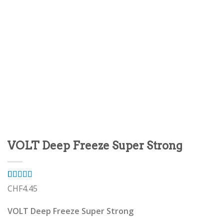
VOLT Deep Freeze Super Strong
Rated
1
5.00
CHF
4.45
out of 5
based on
VOLT Deep Freeze Super Strong
customer
rating