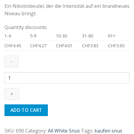
Ein Nikotinbeutel, der die Intensität auf ein brandneues
Niveau bringt.
Quantity discounts
1-4
5-9
10-30
31-60
61+
CHF
4.45
CHF
4.27
CHF
4.01
CHF
3.83
CHF
3.65
VOLT
Deep
Freeze
Super
Strong
quantity
ADD TO CART
SKU:
690
Category:
All White Snus
Tags:
kaufen snus