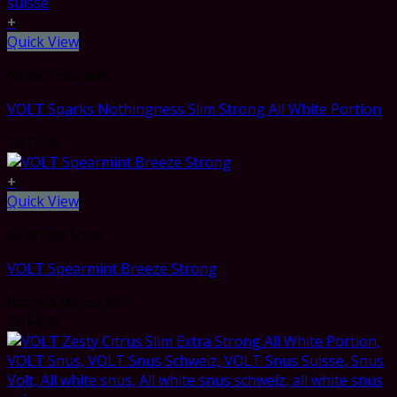
+
Quick View
Neue Produkte
VOLT Sparks Nothingness Slim Strong All White Portion
CHF
4.45
+
Quick View
All White Snus
VOLT Spearmint Breeze Strong
Rated
5.00
out of 5
CHF
4.45