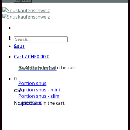
Search
for:
Snus
Cart /
CHF
0.00
0
No products in the cart.
Swedish snus!
0
Portion snus
Portion snus - mini
Cart
Portion snus - slim
Loser snus
No products in the cart.