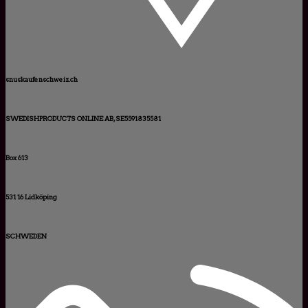
snuskaufenschweiz.ch
SWEDISHPRODUCTS ONLINE AB, SE5591835581
Box 613
531 16 Lidköping
SCHWEDEN