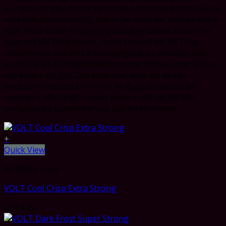
Europa und gibt Ihnen als Kunden Sicherheit durch seine
Verkäuferversicherung. Wenn Sie nicht die richtige Ware
oder Ware in der richtigen Qualität erhalten, haben Sie
jederzeit die Möglichkeit, Ihren Einkauf bei NETS zu
reklamieren und eine Entschädigung zu erhalten. Das
setzt uns als Schnupftabakverkäufer etwas unter Druck,
das finden wir gut. Das bedeutet, dass wir immer
wachsam sind und ein hohes Maß an Sicherheit bei
unseren Lieferungen sowie einen rund um die Uhr
verfügbaren Kundenservice aufrechterhalten.
+
Quick View
All White Snus
VOLT Cool Crisp Extra Strong
CHF
4.45