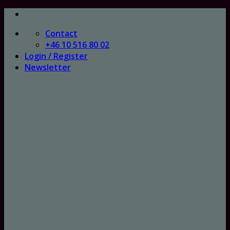
Skip
to
Contact
content
+46 10 516 80 02
Login / Register
Newsletter