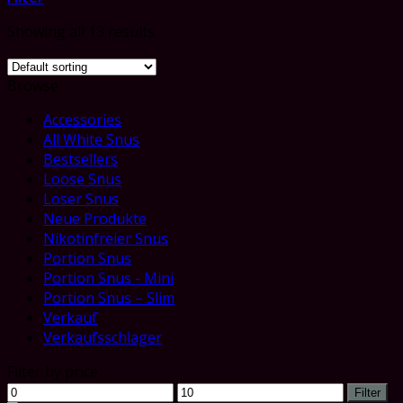
Showing all 13 results
Browse
Accessories
All White Snus
Bestsellers
Loose Snus
Loser Snus
Neue Produkte
Nikotinfreier Snus
Portion Snus
Portion Snus - Mini
Portion Snus – Slim
Verkauf
Verkaufsschlager
Filter by price
Min
Max
Filter