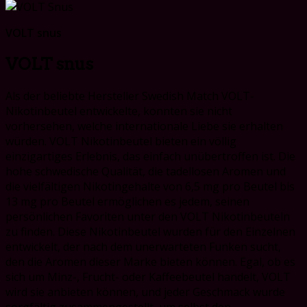
price
price
VOLT snus
VOLT snus
Als der beliebte Hersteller Swedish Match VOLT-
Nikotinbeutel entwickelte, konnten sie nicht
vorhersehen, welche internationale Liebe sie erhalten
würden. VOLT Nikotinbeutel bieten ein völlig
einzigartiges Erlebnis, das einfach unübertroffen ist. Die
hohe schwedische Qualität, die tadellosen Aromen und
die vielfältigen Nikotingehalte von 6,5 mg pro Beutel bis
13 mg pro Beutel ermöglichen es jedem, seinen
persönlichen Favoriten unter den VOLT Nikotinbeuteln
zu finden. Diese Nikotinbeutel wurden für den Einzelnen
entwickelt, der nach dem unerwarteten Funken sucht,
den die Aromen dieser Marke bieten können. Egal, ob es
sich um Minz-, Frucht- oder Kaffeebeutel handelt, VOLT
wird sie anbieten können, und jeder Geschmack wurde
sorgfältig zusammengestellt, um selbst den