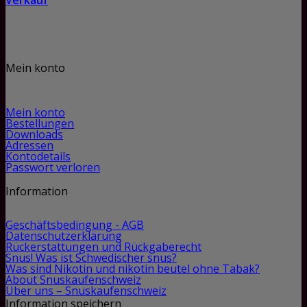
Verkauf
Mein konto
Mein konto
Bestellungen
Downloads
Adressen
Kontodetails
Passwort verloren
Information
Geschäftsbedingung - AGB
Datenschutzerklärung
Rückerstattungen und Rückgaberecht
Snus! Was ist Schwedischer snus?
Was sind Nikotin und nikotin beutel ohne Tabak?
About Snuskaufenschweiz
Über uns – Snuskaufenschweiz
Information speichern