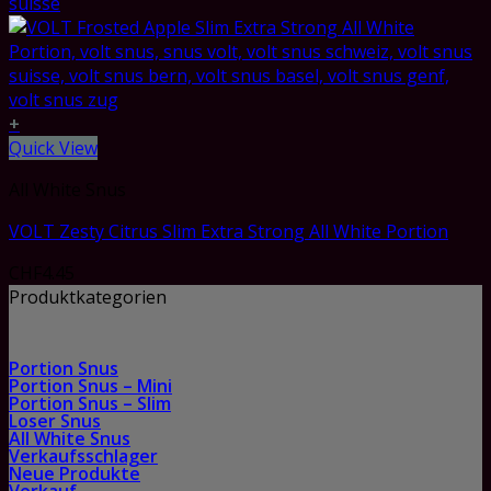
+
Quick View
All White Snus
VOLT Zesty Citrus Slim Extra Strong All White Portion
CHF
4.45
Produktkategorien
Portion Snus
Portion Snus – Mini
Portion Snus – Slim
Loser Snus
All White Snus
Verkaufsschlager
Neue Produkte