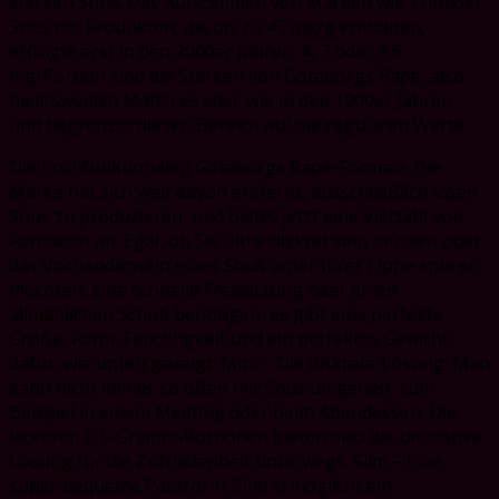
starken Snus. Das Aufkommen von Marken wie Thunder
Snus mit Produkten, die bis zu 45 mg/g enthalten,
erfolgte erst in den 2000er Jahren. 4, 7 oder 9,5
mg/Portion sind die Stärken von Göteborgs Rapé, also
hielt Swedish Match es edel, wie in den 1900er Jahren,
und begrenzte diesen Bereich auf die regulären Werte.
Die hochfunktionalen Göteborgs Rapé-Formate Die
Marke hat sich weit davon entfernt, ausschließlich losen
Snus zu produzieren, und bietet jetzt eine Vielzahl von
Formaten an. Egal, ob Sie ultra-diskret sein müssen oder
das Vorhandensein eines Snus unter Ihrer Lippe spüren
möchten, eine schnelle Freisetzung oder einen
allmählichen Schub benötigen, es gibt eine perfekte
Größe, Form, Feuchtigkeit und ein perfektes Gewicht
dafür, wie unten gezeigt: Mini – Die diskrete Lösung: Man
kann nicht immer so offen mit Snus umgehen, zum
Beispiel in einem Meeting oder beim Abendessen. Die
leckeren 0,5-Gramm-Portionen bieten also die ultimative
Lösung für die Zufriedenheit unterwegs. Slim – Eine
super bequeme Passform: Slim ermöglicht ein