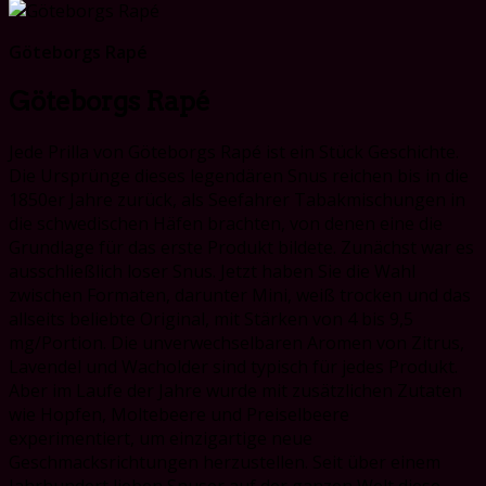
price
price
Göteborgs Rapé
Göteborgs Rapé
Jede Prilla von Göteborgs Rapé ist ein Stück Geschichte.
Die Ursprünge dieses legendären Snus reichen bis in die
1850er Jahre zurück, als Seefahrer Tabakmischungen in
die schwedischen Häfen brachten, von denen eine die
Grundlage für das erste Produkt bildete. Zunächst war es
ausschließlich loser Snus. Jetzt haben Sie die Wahl
zwischen Formaten, darunter Mini, weiß trocken und das
allseits beliebte Original, mit Stärken von 4 bis 9,5
mg/Portion. Die unverwechselbaren Aromen von Zitrus,
Lavendel und Wacholder sind typisch für jedes Produkt.
Aber im Laufe der Jahre wurde mit zusätzlichen Zutaten
wie Hopfen, Moltebeere und Preiselbeere
experimentiert, um einzigartige neue
Geschmacksrichtungen herzustellen. Seit über einem
Jahrhundert lieben Snuser auf der ganzen Welt diese