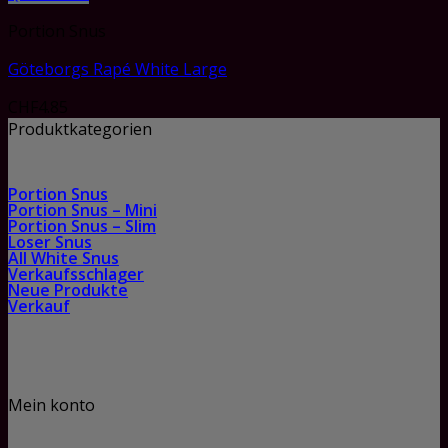
Portion Snus
Göteborgs Rapé White Large
CHF
4.85
Produktkategorien
Portion Snus
Portion Snus – Mini
Portion Snus – Slim
Loser Snus
All White Snus
Verkaufsschlager
Neue Produkte
Verkauf
Mein konto