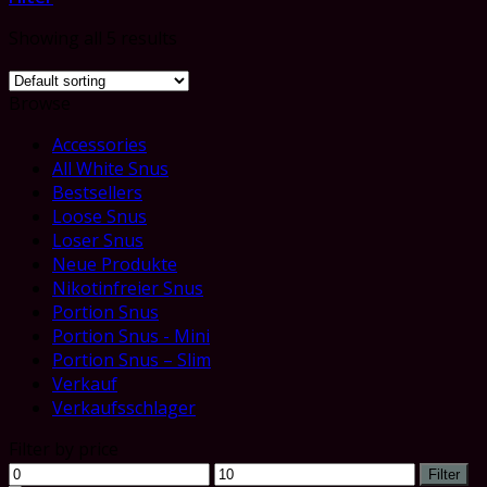
Showing all 5 results
Browse
Accessories
All White Snus
Bestsellers
Loose Snus
Loser Snus
Neue Produkte
Nikotinfreier Snus
Portion Snus
Portion Snus - Mini
Portion Snus – Slim
Verkauf
Verkaufsschlager
Filter by price
Min
Max
Filter