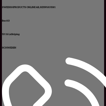
SWEDISHPRODUCTS ONLINE AB, SE5591835581
Box 613
531 16 Lidköping
SCHWEDEN