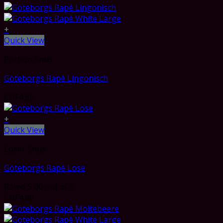
+
Quick View
Portion Snus
Göteborgs Rapé Lingonisch
CHF
4.85
+
Quick View
Loser Snus
Göteborgs Rapé Lose
Rated
5.00
out of 5
CHF
4.89