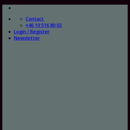
Skip
to
Contact
content
+46 10 516 80 02
Login / Register
Newsletter