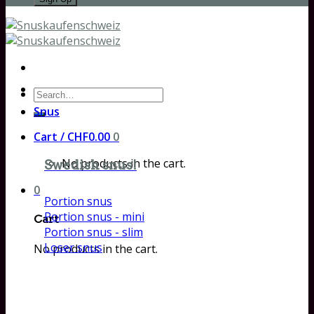
Search
for:
Snus
Cart /
CHF
0.00
0
No products in the cart.
Swedish snus!
0
Portion snus
Portion snus - mini
Cart
Portion snus - slim
Loser snus
No products in the cart.