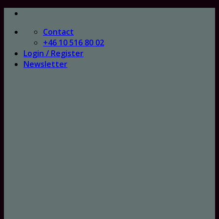
Skip
to
Contact
content
+46 10 516 80 02
Login / Register
Newsletter