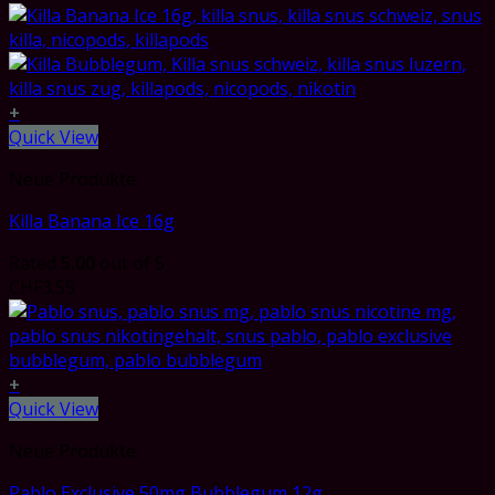
+
Quick View
Neue Produkte
Killa Banana Ice 16g
Rated
5.00
out of 5
CHF
3.55
+
Quick View
Neue Produkte
Pablo Exclusive 50mg Bubblegum 12g