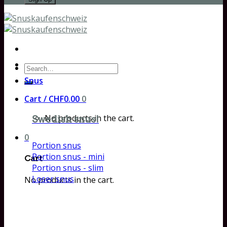
Search
for:
Snus
Cart /
CHF
0.00
0
No products in the cart.
Swedish snus!
0
Portion snus
Portion snus - mini
Cart
Portion snus - slim
Loser snus
No products in the cart.