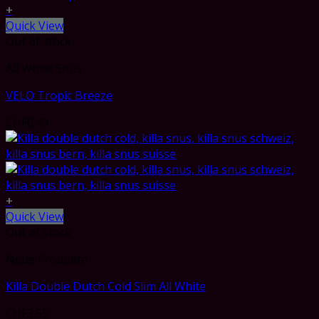
+
Quick View
Out of stock
All White Snus
VELO Tropic Breeze
CHF
6.49
+
Quick View
Out of stock
Neue Produkte
Killa Double Dutch Cold Slim All White
CHF
3.55