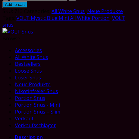
Mystic
Add to cart
Blue
SKU:
713
Categories:
All White Snus
,
Neue Produkte
Mini
Tags:
VOLT Mystic Blue Mini All White Portion
,
VOLT
All
snus
White
Portion
Browse
quantity
Accessories
All White Snus
Bestsellers
Loose Snus
Loser Snus
Neue Produkte
Nikotinfreier Snus
Portion Snus
Portion Snus - Mini
Portion Snus – Slim
Verkauf
Verkaufsschlager
Description