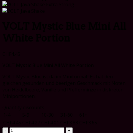
VOLT Mystic Blue Mini All
White Portion
CHF
4.45
VOLT Mystic Blue Mini All White Portion
VOLT Mystic Blue ist da im Miniformat! Es hat den
gleichen gesunden und beerigen Geschmack mit Noten
von Heidelbeere, Vanille und Pfefferminze in diskreten
Miniportionen.
Quantity discounts
1-4
5-9
10-30
31-60
61+
CHF
4.45
CHF
4.27
CHF
4.01
CHF
3.83
CHF
3.65
VOLT