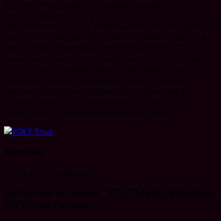
einer der meistgenutzten Zahlungsaustauscher in
Europa und gibt Ihnen als Kunden Sicherheit durch seine
Verkäuferversicherung. Wenn Sie nicht die richtige Ware
oder Ware in der richtigen Qualität erhalten, haben Sie
jederzeit die Möglichkeit, Ihren Einkauf bei NETS zu
reklamieren und eine Entschädigung zu erhalten. Das
setzt uns als Schnupftabakverkäufer etwas unter Druck,
das finden wir gut. Das bedeutet, dass wir immer
wachsam sind und ein hohes Maß an Sicherheit bei
unseren Lieferungen sowie einen rund um die Uhr
verfügbaren Kundenservice aufrechterhalten.
Reviews
There are no reviews yet.
Be the first to review “VOLT Mystic Blue Mini
All White Portion”