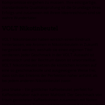
Kompromisse eingehen zu müssen . Ihre einzigartige,
standardisierte Qualitätsprüfung ist die Grundlage ihres
Erfolgs und zusammen mit ihrem Ideenreichtum sind sie
wahre Wundertäter.
VOLT Nikotinbeutel
VOLT Nikotinbeutel haben wirklich einen Eindruck
hinterlassen, wie Aromen in Nikotinbeuteln in Zukunft
hergestellt werden, weshalb sie einen eigenen Titel
verdienen. Jeder Geschmack in der VOLT-Auswahl ist
ambrosisch und der Reichtum davon ist unvorstellbar.
VOLT Nikotinbeutel setzen die köstlichen Aromen auf
eine so geschmackvolle und ausgewogene Weise frei,
dass sich das Erlebnis der Perfektion näher anfühlt als
bei jedem anderen Nikotinbeutel zuvor.
Java Shake – Ein göttlicher Kaffeebeutel, perfekt für
Kaffeeliebhaber nach einer Mahlzeit. Der Geschmack von
frisch gerösteten Kaffeebohnen zusammen mit Noten
von gebranntem Zucker und himmlischem Kakao machen