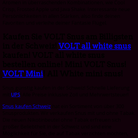
Aromen in überraschenden Kombinationen, wie Cool
Crisp, Frosted Apple und Java Shake. Interessante neue
Persönlichkeiten in allen Stärken, also finde deinen
Favoriten und verleihe deiner Fantasie Flügel.
Kaufen Sie VOLT Snus am Billigsten
in der Schweiz!
VOLT all white snus
kaufen! VOLT all white snus
bestellen online! Mini VOLT Snus!
VOLT Mini
! All White mini snus!
Snus günstig kaufen in der Schweiz! Schnelle Lieferung
mit
UPS
! Alle Preise inklusive Zoll und Mehrwertsteuer!
Snus kaufen Schweiz
hat ein Sortiment von über 300
Snusprodukten. Wir verkaufen Snus mit und ohne Tabak.
Die neuen Nikotinbeutel ohne Tabak erfreuen sich
großer Beliebtheit in der Schweiz und sind eine
Möglichkeit für Sie, die auf Tabak verzichten möchten,