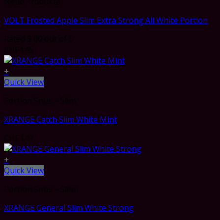
Neue Produkte
VOLT Frosted Apple Slim Extra Strong All White Portion
Rated
5.00
out of 5
CHF
4.45
+
Quick View
Portion Snus – Slim
XRANGE Catch Slim White Mint
CHF
4.49
+
Quick View
Portion Snus – Slim
XRANGE General Slim White Strong