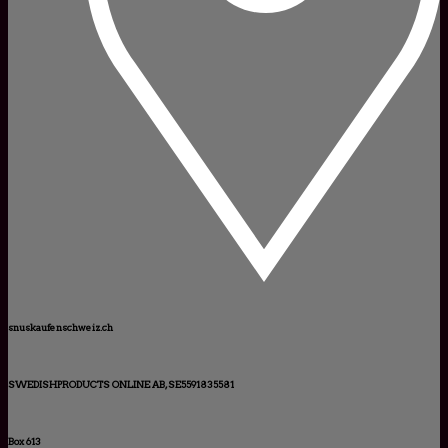
snuskaufenschweiz.ch
SWEDISHPRODUCTS ONLINE AB, SE5591835581
Box 613