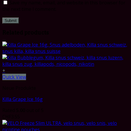
Save my name, email, and website in this browser for
the next time I comment.
Related products
+
Quick View
Neue Produkte
Killa Grape Ice 16g
Rated
5.00
out of 5
CHF
3.55