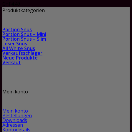
CHF
4.49
Produktkategorien
Portion Snus
Portion Snus – Mini
Portion Snus – Slim
Loser Snus
All White Snus
Verkaufsschlager
Neue Produkte
Verkauf
Mein konto
Mein konto
Bestellungen
Downloads
Adressen
Kontodetails