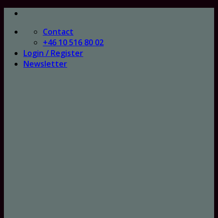
Skip
to
Contact
content
+46 10 516 80 02
Login / Register
Newsletter