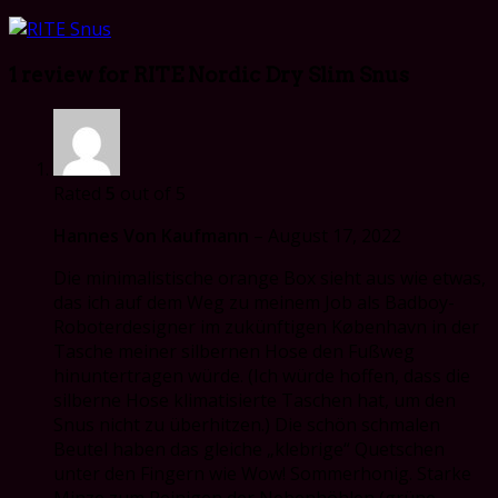
1 review for
RITE Nordic Dry Slim Snus
Rated
5
out of 5
Hannes Von Kaufmann
–
August 17, 2022
Die minimalistische orange Box sieht aus wie etwas,
das ich auf dem Weg zu meinem Job als Badboy-
Roboterdesigner im zukünftigen København in der
Tasche meiner silbernen Hose den Fußweg
hinuntertragen würde. (Ich würde hoffen, dass die
silberne Hose klimatisierte Taschen hat, um den
Snus nicht zu überhitzen.) Die schön schmalen
Beutel haben das gleiche „klebrige“ Quetschen
unter den Fingern wie Wow! Sommerhonig. Starke