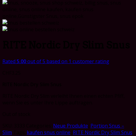
RITE Nordic Dry Slim Snus
Rated
5.00
out of 5 based on
1
customer rating
CHF
3.25
RITE Nordic Dry Slim Snus
RITE Nordic Dry Slim verleiht Ihnen einen echten Pfiff,
wenn Sie es unter Ihre Lippe auftragen.
Out of stock
SKU:
3333
Categories:
Neue Produkte
,
Portion Snus –
Slim
Tags:
kaufen snus online
,
RITE Nordic Dry Slim Snus
,