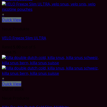
+
Quick View
Neue Produkte
VELO Freeze Slim ULTRA
Rated
5.00
out of 5
CHF
4.75
+
Quick View
Out of stock
Neue Produkte