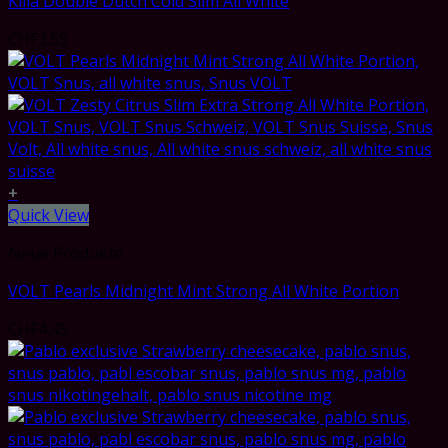
Killa Double Dutch Cold Slim All White
CHF
3.55
+
Quick View
Neue Produkte
VOLT Pearls Midnight Mint Strong All White Portion
CHF
4.45