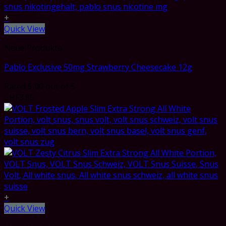
+
Quick View
Neue Produkte
Pablo Exclusive 50mg Strawberry Cheesecake 12g
Rated
5.00
out of 5
CHF
3.85
+
Quick View