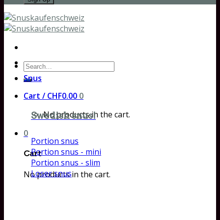
Search
for:
Snus
Cart /
CHF
0.00
0
No products in the cart.
Swedish snus!
0
Portion snus
Portion snus - mini
Cart
Portion snus - slim
Loser snus
No products in the cart.