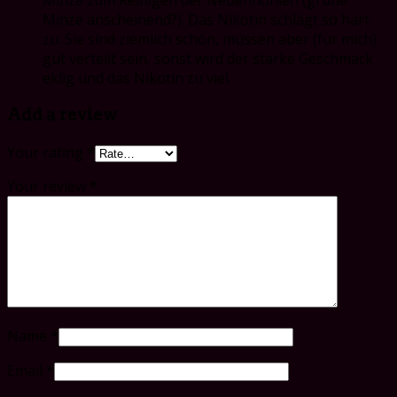
Minze zum Reinigen der Nebenhöhlen (grüne
Minze anscheinend?). Das Nikotin schlägt so hart
zu. Sie sind ziemlich schön, müssen aber (für mich)
gut verteilt sein, sonst wird der starke Geschmack
eklig und das Nikotin zu viel.
Add a review
Your rating
*
Your review
*
Name
*
Email
*