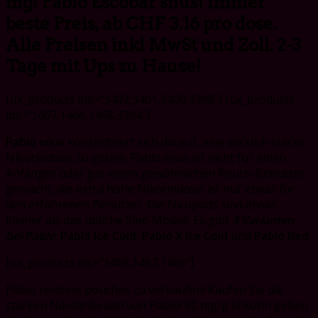
mg! Pablo Escobar snus! Immer
beste Preis, ab CHF 3.16 pro dose.
Alle Preisen inkl MwSt und Zoll. 2-3
Tage mit Ups zu Hause!
[ux_products ids="3402,3401,3400,3398"] [ux_products
ids="1467,1466,1468,3394"]
Pablo snus
konzentriert sich darauf, eine wirklich starke
Nikotindosis zu geben. Pablo snus ist nicht für einen
Anfänger oder gar einen gewöhnlichen Pouch-Benutzer
gemacht, die extra hohe Nikotindosis ist nur etwas für
den erfahrenen Benutzer. Die Nicopods sind etwas
kleiner als das übliche Slim-Modell. Es gibt
3 Varianten
bei Pablo
:
Pablo Ice Cold
,
Pablo X Ice Cold
und
Pablo Red
.
[ux_products ids="1468,1467,1466"]
Pablo nicotine pouches zu verkaufen! Kaufen Sie die
starken Nikotinbeutel von Pablo! 50 mg/g Nikotin geben