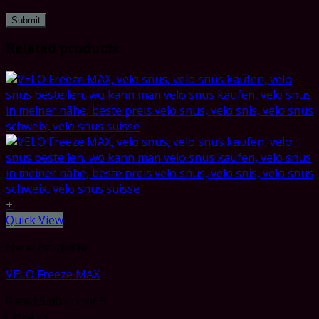
Related products
+
Quick View
Neue Produkte
VELO Freeze MAX
Rated
5.00
out of 5
CHF
4.75