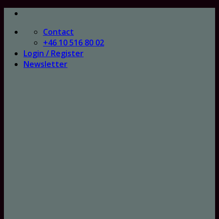
Skip
to
Contact
content
+46 10 516 80 02
Login / Register
Newsletter