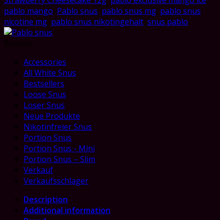
12g
pablo mango
,
Pablo snus
,
pablo snus mg
,
pablo snus
quantity
nicotine mg
,
pablo snus nikotingehalt
,
snus pablo
Browse
Accessories
All White Snus
Bestsellers
Loose Snus
Loser Snus
Neue Produkte
Nikotinfreier Snus
Portion Snus
Portion Snus - Mini
Portion Snus – Slim
Verkauf
Verkaufsschlager
Description
Additional information