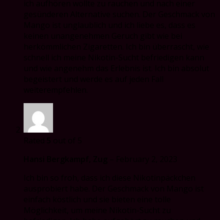
ich aufhören wollte zu rauchen und nach einer
gesünderen Alternative suchen. Der Geschmack von
Mango ist unglaublich und ich liebe es, dass es
keinen unangenehmen Geruch gibt wie bei
herkömmlichen Zigaretten. Ich bin überrascht, wie
schnell ich meine Nikotin-Sucht befriedigen kann
und wie angenehm das Erlebnis ist. Ich bin absolut
begeistert und werde es auf jeden Fall
weiterempfehlen.
Rated
5
out of 5
Hansi Bergkampf, Zug
–
February 2, 2023
Ich bin so froh, dass ich diese Nikotinpäckchen
ausprobiert habe. Der Geschmack von Mango ist
einfach köstlich und sie bieten eine tolle
Möglichkeit, um meine Nikotin-Sucht zu