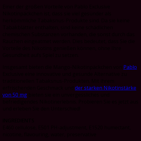
Einer der großen Vorteile von Pablo Exclusive
Nikotinpäckchen ist, dass sie viel gesünder als
herkömmliche Tabaksnus-Produkte sind. Da sie keine
Tabakblätter enthalten, sind keine schädlichen
chemischen Substanzen vorhanden, die sonst durch das
Rauchen eingeatmet werden. Dies bedeutet, dass Sie die
Vorteile des Nikotins genießen können, ohne Ihre
Gesundheit aufs Spiel zu setzen.
Insgesamt bieten die Mango-Nikotinpäckchen von
Pablo
Exclusive eine innovative und gesunde Alternative zu
traditionellen Tabaksnus-Produkten. Mit ihrem
erfrischenden Geschmack und
der starken Nikotinstärke
von 50 mg
bieten sie ein unvergessliches und
befriedigendes Nikotinerlebnis. Probieren Sie es jetzt aus
und erleben Sie den Unterschied!
INGREDIENTS
Е460 cellulose, Е501 PH-adjustment, E1520 humectant,
nicotine, flavouring, water, preservative