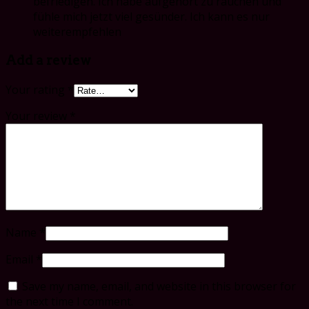
befriedigen. Ich habe aufgehört zu rauchen und
fühle mich jetzt viel gesünder. Ich kann es nur
weiterempfehlen
Add a review
Your rating
*
Your review
*
Name
*
Email
*
Save my name, email, and website in this browser for
the next time I comment.