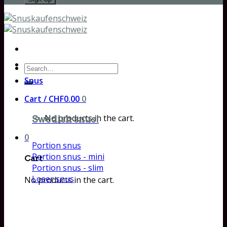
Search
for:
Snus
Cart /
CHF
0.00
0
No products in the cart.
Swedish snus!
0
Portion snus
Portion snus - mini
Cart
Portion snus - slim
Loser snus
No products in the cart.