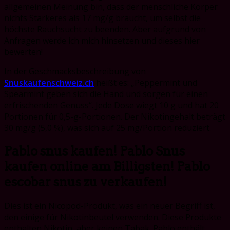
allgemeinen Meinung bin, dass der menschliche Körper
nichts Stärkeres als 17 mg/g braucht, um selbst die
höchste Rauchsucht zu beenden. Aber aufgrund von
Anfragen werde ich mich hinsetzen und dieses hier
bewerten!
In der Geschmacksbeschreibung von
Snuskaufenschweiz.ch
heißt es: „Peppermint und
Spearmint geben sich die Hand und sorgen für einen
erfrischenden Genuss“. Jede Dose wiegt 10 g und hat 20
Portionen für 0,5-g-Portionen. Der Nikotingehalt beträgt
30 mg/g (5,0 %), was sich auf 25 mg/Portion reduziert.
Pablo snus kaufen! Pablo Snus
kaufen online am Billigsten! Pablo
escobar snus zu verkaufen!
Dies ist ein Nicopod-Produkt, was ein neuer Begriff ist,
den einige für Nikotinbeutel verwenden. Diese Produkte
enthalten Nikotin, aber keinen Tabak. Pablo enthält