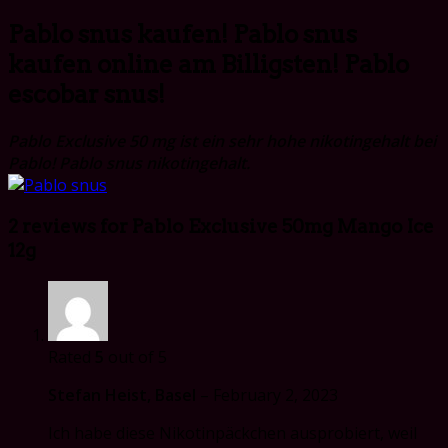
Pablo snus kaufen! Pablo snus
kaufen online am Billigsten! Pablo
escobar snus!
Pablo Exclusive 50 mg ist ein sehr hohe nikotingehalt bei
Pablo! Pablo snus nikotingehalt.
2 reviews for
Pablo Exclusive 50mg Mango Ice
12g
Rated
5
out of 5
Stefan Heist, Basel
–
February 2, 2023
Ich habe diese Nikotinpäckchen ausprobiert, weil