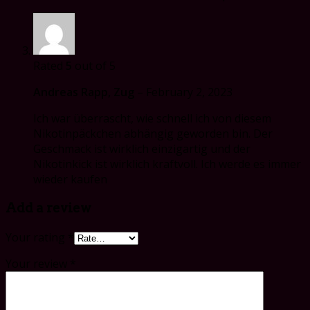
Rated
5
out of 5
Andreas Rapp, Zug
–
February 2, 2023
Ich war überrascht, wie schnell ich von diesem
Nikotinpäckchen abhängig geworden bin. Der
Geschmack ist wirklich einzigartig und der
Nikotinkick ist wirklich kraftvoll. Ich werde es immer
wieder kaufen
Add a review
Your rating
*
Your review
*