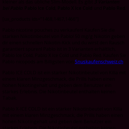
kleiner als das übliche Slim-Modell. Es gibt
3 Varianten
bei Pablo
:
Pablo Ice Cold
,
Pablo X Ice Cold
und
Pablo Red
.
[ux_products ids="1468,1467,1466"]
Pablo nicotine pouches zu verkaufen! Kaufen Sie die
starken Nikotinbeutel von Pablo! 50 mg/g Nikotin geben
dir einen schnellen Nikotin-Kick und du wirst den Rausch
garantiert spüren! Pablo ist in 3 Varianten erhältlich,
Pablo Ice Cold, Pablo X Ice Cold und Pablo Red. Kaufen Sie
Pablo nicopods am Billigsten von
Snuskaufenschweiz.ch
.
Pablo ICE COLD ist ein starker Nikotinbeutel von Killa mit
einem klaren Minzgeschmack, die Prills haben einen
hohen Nikotingehalt und geben dem Benutzer ein
starkes Erlebnis. Die Nikotinbeutel enthalten keinen
Tabak.
Pablo X-ICE COLD ist ein starker Nikotinbeutel von Killa
mit einem klaren Minzgeschmack, die Prills haben einen
hohen Nikotingehalt und geben dem Benutzer ein
starkes Erlebnis. Die Nikotinbeutel enthalten keinen