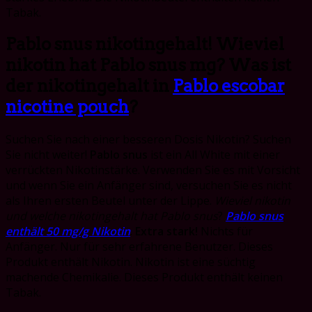
Tabak.
Pablo snus nikotingehalt! Wieviel
nikotin hat Pablo snus mg? Was ist
der nikotingehalt in
Pablo escobar
nicotine pouch
?
Suchen Sie nach einer besseren Dosis Nikotin? Suchen
Sie nicht weiter!
Pablo snus
ist ein All White mit einer
verrückten Nikotinstärke. Verwenden Sie es mit Vorsicht
und wenn Sie ein Anfänger sind, versuchen Sie es nicht
als Ihren ersten Beutel unter der Lippe.
Wieviel nikotin
und welche nikotingehalt hat Pablo snus
?
Pablo snus
enthält 50 mg/g Nikotin
.
Extra stark!
Nichts für
Anfänger. Nur für sehr erfahrene Benutzer. Dieses
Produkt enthält Nikotin. Nikotin ist eine süchtig
machende Chemikalie. Dieses Produkt enthält keinen
Tabak.