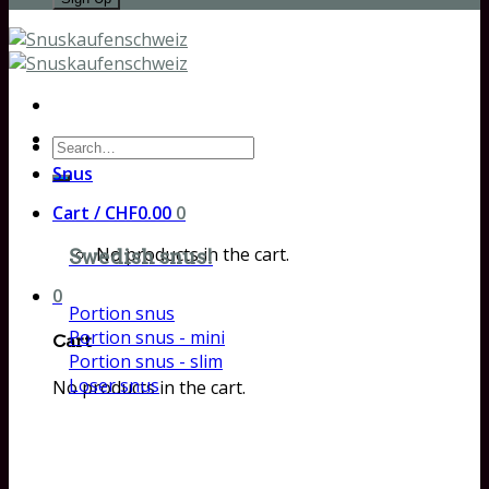
Search
for:
Snus
Cart /
CHF
0.00
0
No products in the cart.
Swedish snus!
0
Portion snus
Portion snus - mini
Cart
Portion snus - slim
Loser snus
No products in the cart.