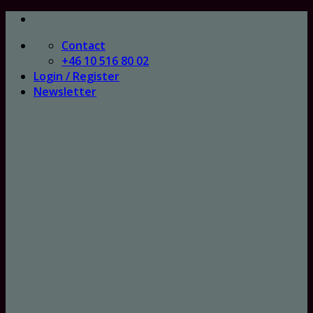
Skip
to
Contact
content
+46 10 516 80 02
Login / Register
Newsletter