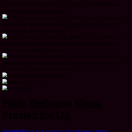
Pablo Exclusive 50mg
Frosted Ice 12g
Rated
5.00
out of 5 based on
3
customer ratings