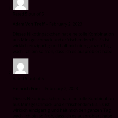
Rated
5
out of 5
Adam Von Treff
–
February 2, 2023
Dieses Nikotinpäckchen hat eine tolle Kombination
aus Minzgeschmack und erfrischendem Eis. Es ist
wirklich einzigartig und hält mich den ganzen Tag
wach. Ich bin so froh, dass ich es ausprobiert habe
Rated
5
out of 5
Heinrich Fries
–
February 2, 2023
Dieses Nikotinpäckchen hat eine tolle Kombination
aus Minzgeschmack und erfrischendem Eis. Es ist
wirklich einzigartig und hält mich den ganzen Tag
wach. Ich bin so froh, dass ich es ausprobiert habe