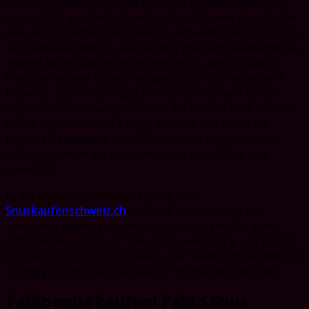
werden. Dieses Zeug wird von NGP Empire Sweden AB
hergestellt, von dem ich nicht sicher bin, wer das ist oder
wie sie ihr Produkt herstellen. In Schweden hergestellt zu
sein bedeutet jedoch, dass es den gleichen Standards wie
andere Nikopoden entsprechen muss, also ist das ein
Plus. Der andere Grund, warum ich es nicht rezensiert
habe, ist, dass es 50 mg/g Nikotin enthält und ich der
allgemeinen Meinung bin, dass der menschliche Körper
nichts Stärkeres als 17 mg/g braucht, um selbst die
höchste Rauchsucht zu beenden. Aber aufgrund von
Anfragen werde ich mich hinsetzen und dieses hier
bewerten!
In der Geschmacksbeschreibung von
Snuskaufenschweiz.ch
heißt es: „Peppermint und
Spearmint geben sich die Hand und sorgen für einen
erfrischenden Genuss“. Jede Dose wiegt 10 g und hat 20
Portionen für 0,5-g-Portionen. Der Nikotingehalt beträgt
30 mg/g (5,0 %), was sich auf 25 mg/Portion reduziert.
Pablo snus kaufen! Pablo Snus