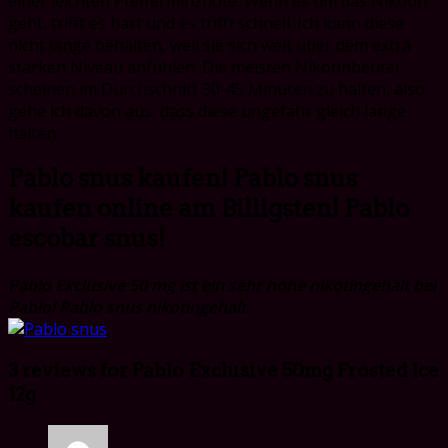
einer leichten Pfefferminznote. Wenn es um das Nikotin
geht, trifft es hart und es trifft schnell. Ich kann diese
nicht lange behalten, weil sie sich weit über dem extra
starken Niveau anfühlen. Die meisten Nikotinbeutel
scheinen im Durchschnitt 30-45 Minuten zu halten, also
gehe ich davon aus, dass diese ungefähr gleich lange
halten.
Pablo snus kaufen! Pablo snus
kaufen online am Billigsten! Pablo
escobar snus!
Pablo Exclusive 50 mg ist ein sehr hohe nikotingehalt bei
Pablo! Pablo snus nikotingehalt.
3 reviews for
Pablo Exclusive 50mg Frosted Ice
12g