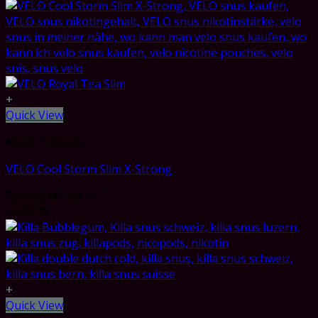
+
Quick View
Neue Produkte
VELO Cool Storm Slim X-Strong
Rated
5.00
out of 5
CHF
4.75
+
Quick View