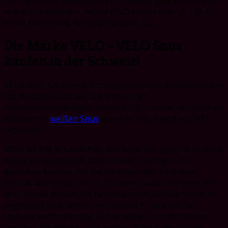
Den beliebten Geschmack VELO Freeze gibt es jetzt auch
in drei Stärkestufen, wobei VELO Freeze Slim ULTRA All
White Portion die stärkste Variante ist.
Die Marke VELO – VELO Snus
kaufen in der Schweiz!
VELO stellt tabakfreie Portionsbeutel aus Zellulosefasern
mit Nikotinzusatz her. Die klassischen
Geschmacksrichtungen haben VELO zu einer der größten
Marken für
weißen Snus
gemacht. VELO wird von BAT
produziert.
VELO ist 100 % tabakfrei
, was bedeutet, dass Sie es ohne
Angst vor verfärbten Zähnen oder Mundgeruch
genießen können. Die Beutel haben ein schlankes
Format und wiegen nur 0,7 Gramm, sodass sie jederzeit
und überall perfekt für den diskreten Gebrauch sind. Im
Gegensatz zu anderen rein weißen Produkten, die
trocken sind und einige Zeit brauchen, um das Nikotin
und den Geschmack freizusetzen, haben diese einen