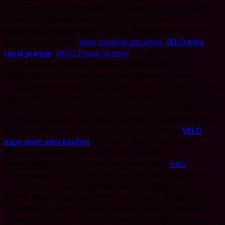
Nikotinsalzlösung bezeichnet. Anschließend werden
Aromen und Farbstoffe hinzugefügt, um den
gewünschten Geschmack und die gewünschte Farbe des
Beutels zu erzielen.
Velo nicotine pouches
.
VELO mini
royal purple
.
VELO Tropic Breeze
! Um die Beutel
tabakfrei zu machen, werden Cellulose oder
Polypropylen als Material für den Beutel verwendet.
Cellulose ist ein natürliches Material, das aus Holzmasse
stammt, während Polypropylen ein synthetisches
Material ist. Beide Materialien sind sicher zu verwenden
und wasserlöslich, so dass sie die Nikotinsalzlösung nicht
auflösen oder den Geschmack beeinträchtigen.
VELO
easy mint mini kaufen
! Nachdem die Beutel mit der
Nikotinsalzlösung gefüllt wurden, werden sie
verschlossen und in die Verpackung gelegt.
Velo
Nikotinbeutel ohne Tabak sind eine beliebte Alternative
zu Zigaretten, da sie dem Benutzer die Möglichkeit
geben, Nikotin zu bekommen, aber ohne die schädlichen
Inhaltsstoffe, die im Tabak enthalten sind. Sie können
verwendet werden, um das Rauchen aufzugeben oder die