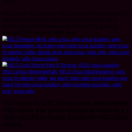
VELO
VELO snus! VELO snooze! VELO Snus Schweiz! Snus VELO!
VELO snus bestellen! VELO nicotine pouches! VELO
online kaufen! VELO kaufen günstig! VELO günstig
kaufen! VELO Snooze! VELO snus
VELO snus ab CHF 3.90 pro dose. Immer beste
VELO Preis. Alle preise inkl MwSt und Zoll. 2-3
Tage mit UPS zu Hause! Kaufen Sie VELO Snus
online!