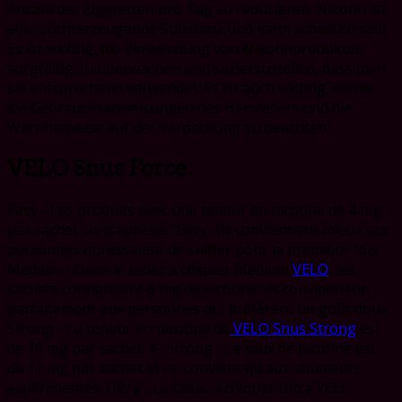
Anzahl der Zigaretten pro Tag zu reduzieren. Nikotin ist
eine suchterzeugende Substanz und kann schädlich sein.
Es ist wichtig, die Verwendung von Nikotinprodukten
sorgfältig zu überwachen und sicherzustellen, dass man
sie entsprechend verwendet. Es ist auch wichtig, immer
die Gebrauchsanweisungen des Herstellers und die
Warnhinweise auf der Verpackung zu beachten.
VELO Snus Force:
Easy - Les produits avec une teneur en nicotine de 4 mg
par sachet sont appelés 'Easy'. Ils conviennent mieux aux
personnes qui essaient de sniffer pour la première fois.
Medium - Dans le tabac à chiquer Medium
VELO
, les
sachets contiennent 6 mg de nicotine. Ils conviennent
parfaitement aux personnes qui préfèrent un goût doux.
Strong - La teneur en nicotine de
VELO Snus Strong
est
de 10 mg par sachet. X- Strong - Le taux de nicotine est
de 11 mg par sachet et ne convient qu'aux snumeurs
expérimentés. Ultra - Le tabac à chiquer Ultra VELO