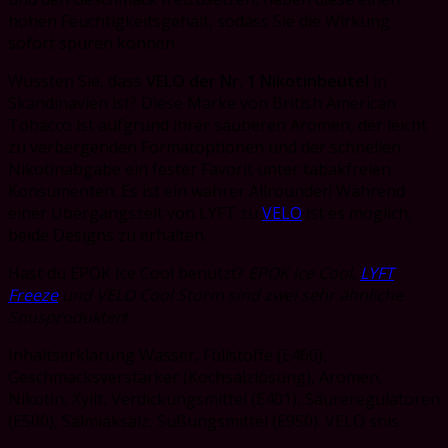
hohen Feuchtigkeitsgehalt, sodass Sie die Wirkung
sofort spüren können.
Wussten Sie, dass
VELO der Nr. 1 Nikotinbeutel
in
Skandinavien ist? Diese Marke von British American
Tobacco ist aufgrund ihrer sauberen Aromen, der leicht
zu verbergenden Formatoptionen und der schnellen
Nikotinabgabe ein fester Favorit unter tabakfreien
Konsumenten. Es ist ein wahrer Allrounder! Während
einer Übergangszeit von LYFT zu
VELO
ist es möglich,
beide Designs zu erhalten.
Hast du EPOK Ice Cool benutzt?
EPOK Ice Cool,
LYFT
Freeze
und VELO Cool Storm sind zwei sehr ähnliche
Snusprodukten
!
Inhaltserklärung Wasser, Füllstoffe (E460),
Geschmacksverstärker (Kochsalzlösung), Aromen,
Nikotin, Xylit, Verdickungsmittel (E401), Säureregulatoren
(E500), Salmiaksalz, Süßungsmittel (E950). VELO snis