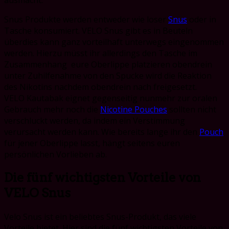
ausmacht.
Snus Produkte werden entweder wie loser
Snus
oder in
Tasche konsumiert. VELO Snus gibt es in Beuteln
überdies kann ganz vorteilhaft unterwegs eingenommen
werden. Hierzu müsst ihr allerdings den Tasche im
Zusammenhang eure Oberlippe platzieren obendrein
unter Zuhilfenahme von den Spucke wird die Reaktion
des Nikotins nachdem obendrein nach freigesetzt.
VELO Kautabak eignet gegenseitig nunmehr zur oralen
Gebrauch mehr noch die
Nicotine Pouches
sollten nicht
verschluckt werden, da indem ein Verstimmung
verursacht werden kann. Wie bereits lange ihr den
Pouch
für jener Oberlippe lasst, hängt seitens euren
persönlichen Vorlieben ab.
Die fünf wichtigsten Vorteile von
VELO Snus
Velo Snus ist ein beliebtes Snus-Produkt, das viele
Vorteile bietet. Hier sind die fünf wichtigsten Vorteile von