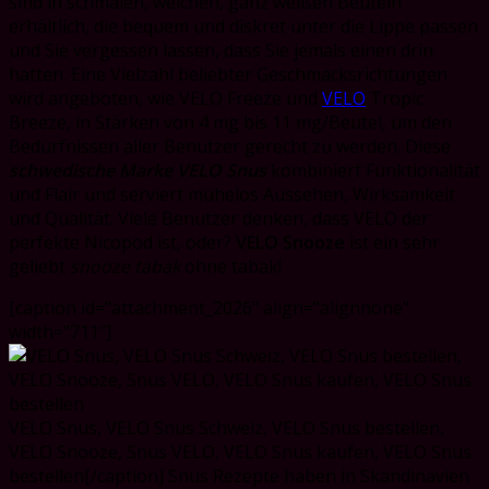
sind in schmalen, weichen, ganz weißen Beuteln
erhältlich, die bequem und diskret unter die Lippe passen
und Sie vergessen lassen, dass Sie jemals einen drin
hatten. Eine Vielzahl beliebter Geschmacksrichtungen
wird angeboten, wie VELO Freeze und
VELO
Tropic
Breeze, in Stärken von 4 mg bis 11 mg/Beutel, um den
Bedürfnissen aller Benutzer gerecht zu werden. Diese
schwedische Marke VELO Snus
kombiniert Funktionalität
und Flair und serviert mühelos Aussehen, Wirksamkeit
und Qualität. Viele Benutzer denken, dass VELO der
perfekte Nicopod ist, oder?
VELO Snooze
ist ein sehr
geliebt
snooze tabak
ohne tabak!
[caption id="attachment_2026" align="alignnone"
width="711"]
VELO Snus, VELO Snus Schweiz, VELO Snus bestellen,
VELO Snooze, Snus VELO, VELO Snus kaufen, VELO Snus
bestellen[/caption] Snus Rezepte haben in Skandinavien