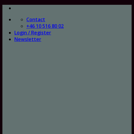
Skip
to
Contact
content
+46 10 516 80 02
Login / Register
Newsletter