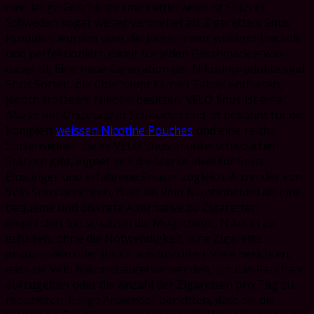
eine lange Geschichte und mittlerweile ist Snus in
Schweden sogar weiter verbreitet als Zigaretten. Snus
Produkte wurden über die Jahre immer weiterentwickelt
und perfektioniert, damit für jeden Geschmack etwas
dabei ist. Eine neue Generation der Nikotinprodukte sind
Snus Sorten, die überhaupt keinen Tabak enthalten,
jedoch trotzdem Nikotin besitzen.
VELO Snus
ist eine
Marke mit Ursprung in Schweden
und ist bekannt für die
komplett
weissen Nicotine Pouches
und eine reiche
Sortenvielfalt. Da es VELO Snus in unterschiedlichen
Stärken gibt, eignet sich die Marke ideal für Snus
Einsteiger und erfahrene Snuser zugleich. Anvender von
Velo Snus berichten, dass sie Velo Nikotinbeutel als eine
bequeme und diskrete Alternative zu Zigaretten
empfinden. Sie schätzen die Möglichkeit, Nikotin zu
erhalten, ohne die Notwendigkeit, eine Zigarette
anzuzünden oder Rauch auszustoßen. Viele berichten,
dass sie Velo Nikotinbeutel verwenden, um das Rauchen
aufzugeben oder die Anzahl der Zigaretten pro Tag zu
reduzieren. Einige Anwender berichten, dass sie die