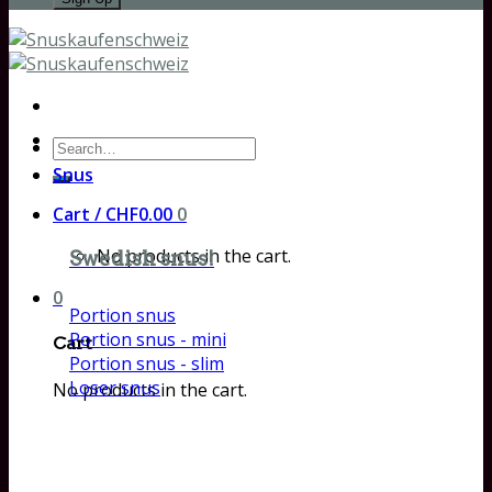
Search
for:
Snus
Cart /
CHF
0.00
0
No products in the cart.
Swedish snus!
0
Portion snus
Portion snus - mini
Cart
Portion snus - slim
Loser snus
No products in the cart.