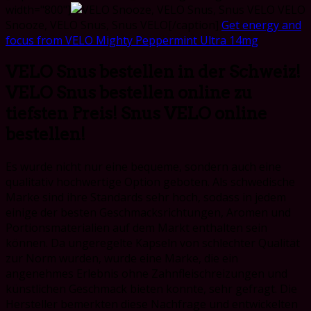
width="800"]
VELO
Snooze, VELO Snus, Snus VELO[/caption]
Get energy and
focus from VELO Mighty Peppermint Ultra 14mg
VELO Snus bestellen in der Schweiz!
VELO Snus bestellen online zu
tiefsten Preis! Snus VELO online
bestellen!
Es wurde nicht nur eine bequeme, sondern auch eine
qualitativ hochwertige Option geboten. Als schwedische
Marke sind ihre Standards sehr hoch, sodass in jedem
einige der besten Geschmacksrichtungen, Aromen und
Portionsmaterialien auf dem Markt enthalten sein
können. Da ungeregelte Kapseln von schlechter Qualität
zur Norm wurden, wurde eine Marke, die ein
angenehmes Erlebnis ohne Zahnfleischreizungen und
künstlichen Geschmack bieten konnte, sehr gefragt. Die
Hersteller bemerkten diese Nachfrage und entwickelten