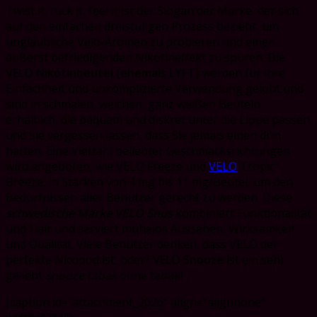
Twist it, tuck it, feel it ist der Slogan der Marke, der sich
auf den einfachen dreistufigen Prozess bezieht, um
unglaubliche Velo-Aromen zu probieren und einen
äußerst befriedigenden Nikotineffekt zu spüren. Die
VELO Nikotinbeutel (ehemals LYFT)
werden für ihre
Einfachheit und unkomplizierte Verwendung gelobt und
sind in schmalen, weichen, ganz weißen Beuteln
erhältlich, die bequem und diskret unter die Lippe passen
und Sie vergessen lassen, dass Sie jemals einen drin
hatten. Eine Vielzahl beliebter Geschmacksrichtungen
wird angeboten, wie VELO Freeze und
VELO
Tropic
Breeze, in Stärken von 4 mg bis 11 mg/Beutel, um den
Bedürfnissen aller Benutzer gerecht zu werden. Diese
schwedische Marke VELO Snus
kombiniert Funktionalität
und Flair und serviert mühelos Aussehen, Wirksamkeit
und Qualität. Viele Benutzer denken, dass VELO der
perfekte Nicopod ist, oder?
VELO Snooze
ist ein sehr
geliebt
snooze tabak
ohne tabak!
[caption id="attachment_2026" align="alignnone"