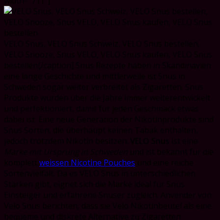
width="711"]
VELO Snus, VELO Snus Schweiz, VELO Snus bestellen,
VELO Snooze, Snus VELO, VELO Snus kaufen, VELO Snus
bestellen[/caption] Snus Rezepte haben in Skandinavien
eine lange Geschichte und mittlerweile ist Snus in
Schweden sogar weiter verbreitet als Zigaretten. Snus
Produkte wurden über die Jahre immer weiterentwickelt
und perfektioniert, damit für jeden Geschmack etwas
dabei ist. Eine neue Generation der Nikotinprodukte sind
Snus Sorten, die überhaupt keinen Tabak enthalten,
jedoch trotzdem Nikotin besitzen.
VELO Snus
ist eine
Marke mit Ursprung in Schweden
und ist bekannt für die
komplett
weissen Nicotine Pouches
und eine reiche
Sortenvielfalt. Da es VELO Snus in unterschiedlichen
Stärken gibt, eignet sich die Marke ideal für Snus
Einsteiger und erfahrene Snuser zugleich. Anvender von
Velo Snus berichten, dass sie Velo Nikotinbeutel als eine
bequeme und diskrete Alternative zu Zigaretten