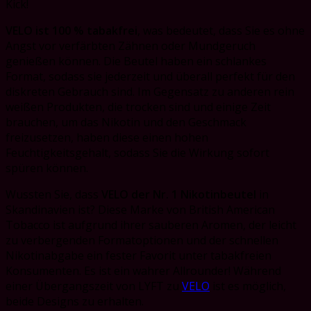
Kick!
VELO ist 100 % tabakfrei
, was bedeutet, dass Sie es ohne
Angst vor verfärbten Zähnen oder Mundgeruch
genießen können. Die Beutel haben ein schlankes
Format, sodass sie jederzeit und überall perfekt für den
diskreten Gebrauch sind. Im Gegensatz zu anderen rein
weißen Produkten, die trocken sind und einige Zeit
brauchen, um das Nikotin und den Geschmack
freizusetzen, haben diese einen hohen
Feuchtigkeitsgehalt, sodass Sie die Wirkung sofort
spüren können.
Wussten Sie, dass
VELO der Nr. 1 Nikotinbeutel
in
Skandinavien ist? Diese Marke von British American
Tobacco ist aufgrund ihrer sauberen Aromen, der leicht
zu verbergenden Formatoptionen und der schnellen
Nikotinabgabe ein fester Favorit unter tabakfreien
Konsumenten. Es ist ein wahrer Allrounder! Während
einer Übergangszeit von LYFT zu
VELO
ist es möglich,
beide Designs zu erhalten.