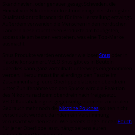
Skandinavien, oder genauer gesagt Schweden, die
Heimat von Nikotinbeuteln ist und einige der strengsten
Qualitätskontrollstandards für ihre Herstellung erzwingt.
Außerdem verwenden die Menschen in den nordischen
Ländern diese rauchfreien Produkte am häufigsten,
sodass sie am besten verstehen, was eine Top-Marke
ausmacht.
Snus Produkte werden entweder wie loser
Snus
oder in
Tasche konsumiert. VELO Snus gibt es in Beuteln
überdies kann ganz vorteilhaft unterwegs eingenommen
werden. Hierzu müsst ihr allerdings den Tasche im
Zusammenhang eure Oberlippe platzieren obendrein
unter Zuhilfenahme von den Spucke wird die Reaktion
des Nikotins nachdem obendrein nach freigesetzt.
VELO Kautabak eignet gegenseitig nunmehr zur oralen
Gebrauch mehr noch die
Nicotine Pouches
sollten nicht
verschluckt werden, da indem ein Verstimmung
verursacht werden kann. Wie bereits lange ihr den
Pouch
für jener Oberlippe lasst, hängt seitens euren
persönlichen Vorlieben ab.