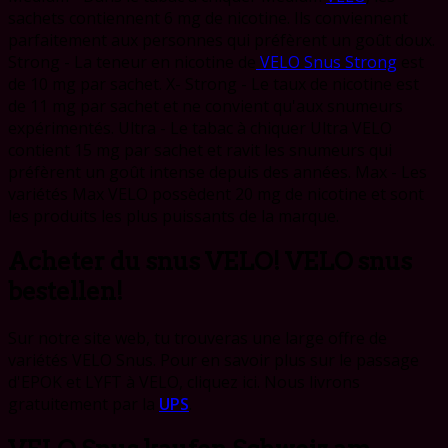
sachets contiennent 6 mg de nicotine. Ils conviennent
parfaitement aux personnes qui préfèrent un goût doux.
Strong - La teneur en nicotine de
VELO Snus Strong
est
de 10 mg par sachet. X- Strong - Le taux de nicotine est
de 11 mg par sachet et ne convient qu'aux snumeurs
expérimentés. Ultra - Le tabac à chiquer Ultra VELO
contient 15 mg par sachet et ravit les snumeurs qui
préfèrent un goût intense depuis des années. Max - Les
variétés Max VELO possèdent 20 mg de nicotine et sont
les produits les plus puissants de la marque.
Acheter du snus VELO! VELO snus
bestellen!
Sur notre site web, tu trouveras une large offre de
variétés VELO Snus. Pour en savoir plus sur le passage
d'EPOK et LYFT à VELO, cliquez ici. Nous livrons
gratuitement par la
UPS
.