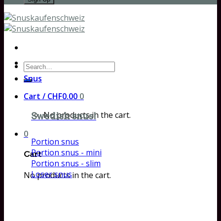
Search
for:
Snus
Cart /
CHF
0.00
0
No products in the cart.
Swedish snus!
0
Portion snus
Portion snus - mini
Cart
Portion snus - slim
Loser snus
No products in the cart.