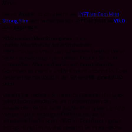
Minze.
Dieses Produkt ist das gleiche wie
LYFT Ice Cool Mint
Strong Slim
aber in mini portion.
LYFT ist jetzt zu
VELO
übergegangen
.
VELO Ice Cool Mint Strong mini
ist ein
starker
Nikotinbeutel mit erfrischendem
Pfefferminzgeschmack und kühlendem Menthol
. Wenn
Sie Minze bevorzugen, wird dieses Produkt Sie nicht
enttäuschen. Aber machen Sie sich bereit, denn der
Geschmack ist intensiv und heißt nicht umsonst Ice Cool!
Bestellen Sie mini VELO in der Schweiz
!
Billig mini VELO
snus
!
Unmittelbar nachdem Sie einen Beutel unter Ihre Lippe
gelegt haben, werden Sie ein zufriedenstellendes
betäubendes Gefühl durch das Menthol spüren, gefolgt
von der klaren, knackigen Pfefferminze, die für
anhaltende Frische sorgt. VELO Ice Cool Nikotingehalt
beträgt 10 mg/Beutel, also erwarten Sie einen soliden