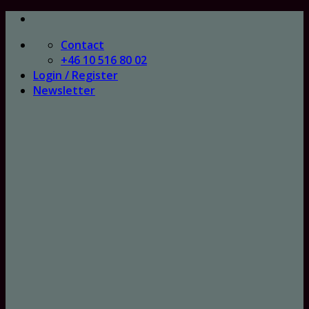
Skip
to
Contact
content
+46 10 516 80 02
Login / Register
Newsletter