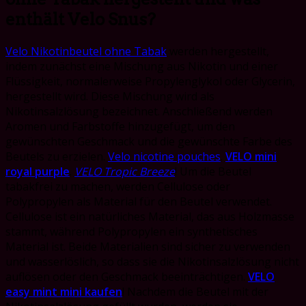
enthält Velo Snus?
Velo Nikotinbeutel ohne Tabak
werden hergestellt,
indem zunächst eine Mischung aus Nikotin und einer
Flüssigkeit, normalerweise Propylenglykol oder Glycerin,
hergestellt wird. Diese Mischung wird als
Nikotinsalzlösung bezeichnet. Anschließend werden
Aromen und Farbstoffe hinzugefügt, um den
gewünschten Geschmack und die gewünschte Farbe des
Beutels zu erzielen.
Velo nicotine pouches
.
VELO mini
royal purple
.
VELO Tropic Breeze
! Um die Beutel
tabakfrei zu machen, werden Cellulose oder
Polypropylen als Material für den Beutel verwendet.
Cellulose ist ein natürliches Material, das aus Holzmasse
stammt, während Polypropylen ein synthetisches
Material ist. Beide Materialien sind sicher zu verwenden
und wasserlöslich, so dass sie die Nikotinsalzlösung nicht
auflösen oder den Geschmack beeinträchtigen.
VELO
easy mint mini kaufen
! Nachdem die Beutel mit der