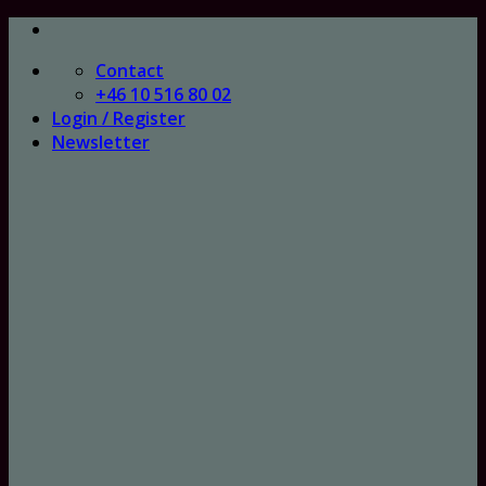
Skip
to
Contact
content
+46 10 516 80 02
Login / Register
Newsletter