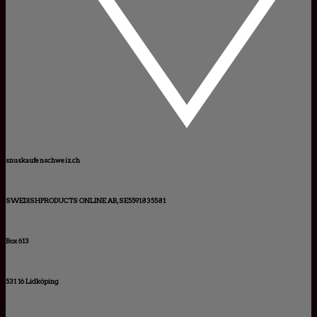
snuskaufenschweiz.ch
SWEDISHPRODUCTS ONLINE AB, SE5591835581
Box 613
531 16 Lidköping