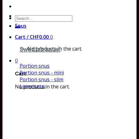
Search
for:
Snus
Cart /
CHF
0.00
0
No products in the cart.
Swedish snus!
0
Portion snus
Portion snus - mini
Cart
Portion snus - slim
Loser snus
No products in the cart.