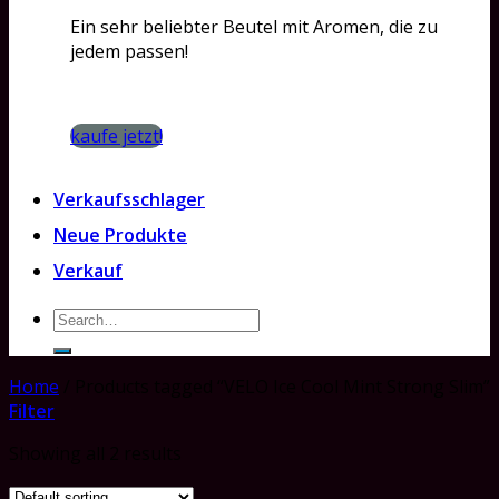
Ein sehr beliebter Beutel mit Aromen, die zu
jedem passen!
kaufe jetzt!
Verkaufsschlager
Neue Produkte
Verkauf
Search
for:
Home
/
Products tagged “VELO Ice Cool Mint Strong Slim”
Filter
Showing all 2 results