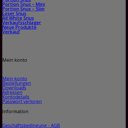
Portion Snus – Mini
Portion Snus – Slim
Loser Snus
All White Snus
Verkaufsschlager
Neue Produkte
Verkauf
Mein konto
Mein konto
Bestellungen
Downloads
Adressen
Kontodetails
Passwort verloren
Information
Geschäftsbedingung - AGB