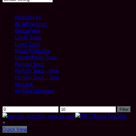
Browse
Accessories
All White Snus
Bestsellers
Loose Snus
Loser Snus
Neue Produkte
Nikotinfreier Snus
Portion Snus
Portion Snus - Mini
Portion Snus – Slim
Verkauf
Verkaufsschlager
Filter by price
Min
Max
Filter
price
price
+
Quick View