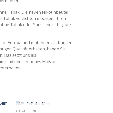
wertsteuer!
hne Tabak. Die neuen Nikotinbeutel
auf Tabak verzichten möchten, Ihren
ohne Tabak oder Snus eine sehr gute
r in Europa und gibt Ihnen als Kunden
htigen Qualität erhalten, haben Sie
. Das setzt uns als
sam sind und ein hohes Maß an
hterhalten.
+
+
OUT OF STOCK
OUT O
ALL WHITE SNUS
ALL WHITE SNUS