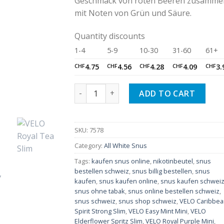
Geschmack von roten Beeren zusamme
mit Noten von Grün und Säure.
Quantity discounts
1-4
5-9
10-30
31-60
61+
CHF
4.75
CHF
4.56
CHF
4.28
CHF
4.09
CHF
3.
VELO Ruby Berry Slim quantity
ADD TO CART
SKU:
7578
Category:
All White Snus
Tags:
kaufen snus online
,
nikotinbeutel
,
snus
bestellen schweiz
,
snus billig bestellen
,
snus
kaufen
,
snus kaufen online
,
snus kaufen schwei
snus ohne tabak
,
snus online bestellen schweiz
,
snus schweiz
,
snus shop schweiz
,
VELO Caribbe
Spirit Strong Slim
,
VELO Easy Mint Mini
,
VELO
Elderflower Spritz Slim
,
VELO Royal Purple Mini
,