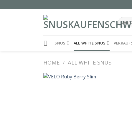
Skip
to
content
Search
for:
SNUS
ALL WHITE SNUS
VERKAUF
HOME
/
ALL WHITE SNUS