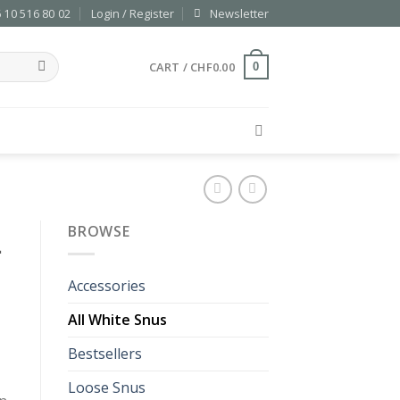
 10 516 80 02
Login / Register
Newsletter
CART /
CHF
0.00
0
BROWSE
m
Accessories
All White Snus
Bestsellers
Loose Snus