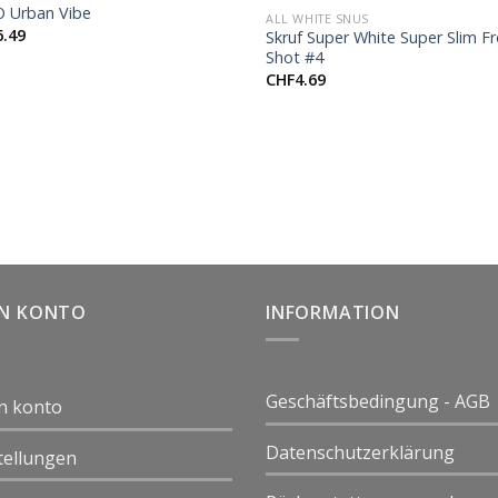
 Urban Vibe
ALL WHITE SNUS
6.49
Skruf Super White Super Slim F
Shot #4
CHF
4.69
IN KONTO
INFORMATION
Geschäftsbedingung - AGB
n konto
Datenschutzerklärung
tellungen