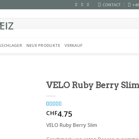
CONTACT
+46
SSCHLAGER
NEUE PRODUKTE
VERKAUF
VELO Ruby Berry Sli
Rated
1
4.75
5.00
CHF
out of 5
based on
VELO Ruby Berry Slim
customer
rating