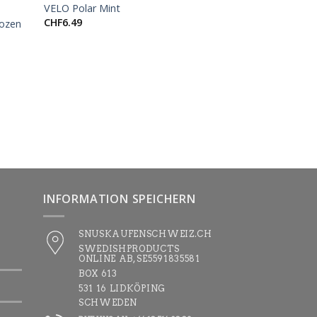
VELO Polar Mint
VELO Ruby Berry
CHF
6.49
CHF
6.49
rozen
INFORMATION SPEICHERN
SNUSKAUFENSCHWEIZ.CH
SWEDISHPRODUCTS
ONLINE AB, SE5591835581
BOX 613
531 16 LIDKÖPING
SCHWEDEN