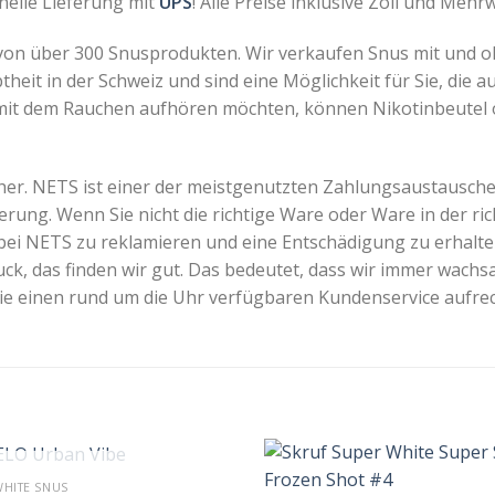
nelle Lieferung mit
UPS
! Alle Preise inklusive Zoll und Mehr
 von über 300 Snusprodukten. Wir verkaufen Snus mit und o
heit in der Schweiz und sind eine Möglichkeit für Sie, die 
 mit dem Rauchen aufhören möchten, können Nikotinbeutel 
er. NETS ist einer der meistgenutzten Zahlungsaustausche
erung. Wenn Sie nicht die richtige Ware oder Ware in der ric
f bei NETS zu reklamieren und eine Entschädigung zu erhalten
k, das finden wir gut. Das bedeutet, dass wir immer wach
ie einen rund um die Uhr verfügbaren Kundenservice aufrec
+
OUT OF STOCK
WHITE SNUS