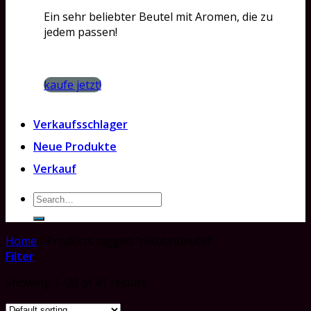
Ein sehr beliebter Beutel mit Aromen, die zu
jedem passen!
kaufe jetzt!
Verkaufsschlager
Neue Produkte
Verkauf
Search
for:
Home
/
Products tagged “nikotinbeutel”
Filter
Showing 1–20 of 41 results