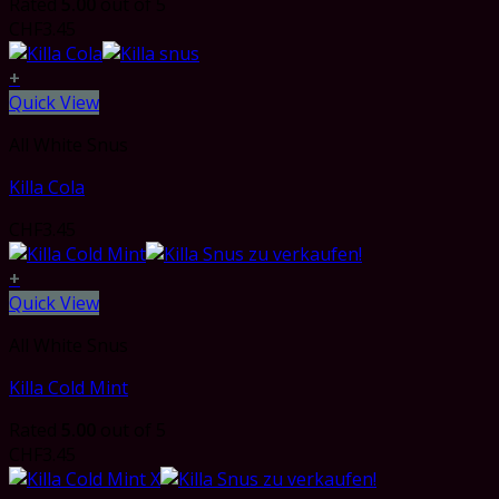
Rated
5.00
out of 5
CHF
3.45
+
Quick View
All White Snus
Killa Cola
CHF
3.45
+
Quick View
All White Snus
Killa Cold Mint
Rated
5.00
out of 5
CHF
3.45