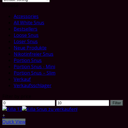
Browse
Accessories
All White Snus
Bestsellers
Loose Snus
Loser Snus
Neue Produkte
Nikotinfreier Snus
Portion Snus
Portion Snus - Mini
Portion Snus – Slim
Verkauf
Verkaufsschlager
Filter by price
Min
Max
Filter
price
price
+
Quick View