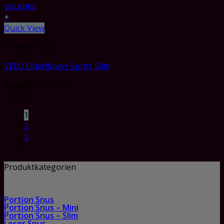
+
Quick View
All White Snus
VELO Elderflower Spritz Slim
Rated
5.00
out of 5
CHF
4.75
1
2
3
Produktkategorien
Portion Snus
Portion Snus – Mini
Portion Snus – Slim
Loser Snus