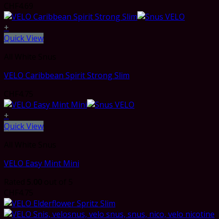
CHF
4.69
+
Quick View
All White Snus
VELO Caribbean Spirit Strong Slim
CHF
4.75
+
Quick View
All White Snus
VELO Easy Mint Mini
Rated
5.00
out of 5
CHF
4.75