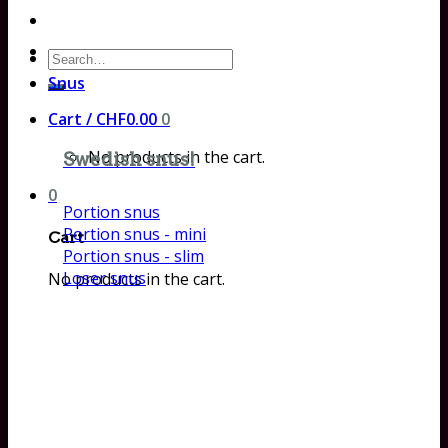
Search
for:
Snus
Cart /
CHF
0.00
0
No products in the cart.
Swedish snus!
0
Portion snus
Portion snus - mini
Cart
Portion snus - slim
Loser snus
No products in the cart.