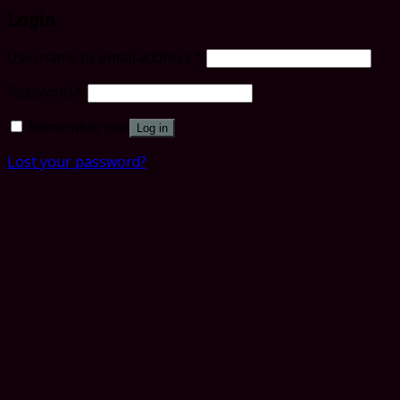
Login
Username or email address
*
Password
*
Remember me
Log in
Lost your password?