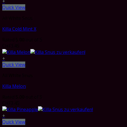
+
Quick View
All White Snus
Killa Cold Mint X
Rated
5.00
out of 5
CHF
3.45
+
Quick View
All White Snus
Killa Melon
Rated
5.00
out of 5
CHF
3.45
+
Quick View