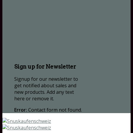
Sign up for Newsletter
Signup for our newsletter to
get notified about sales and
new products. Add any text
here or remove it.
Error:
Contact form not found.