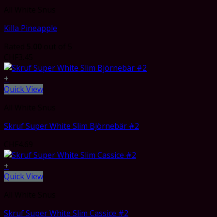
All White Snus
Killa Pineapple
Rated
5.00
out of 5
CHF
3.45
+
Quick View
All White Snus
Skruf Super White Slim Björnebär #2
CHF
4.69
+
Quick View
All White Snus
Skruf Super White Slim Cassice #2