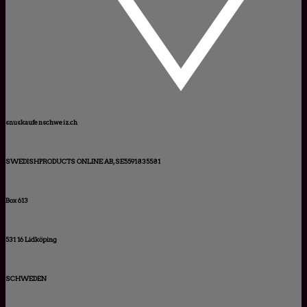
snuskaufenschweiz.ch
SWEDISHPRODUCTS ONLINE AB, SE5591835581
Box 613
531 16 Lidköping
SCHWEDEN