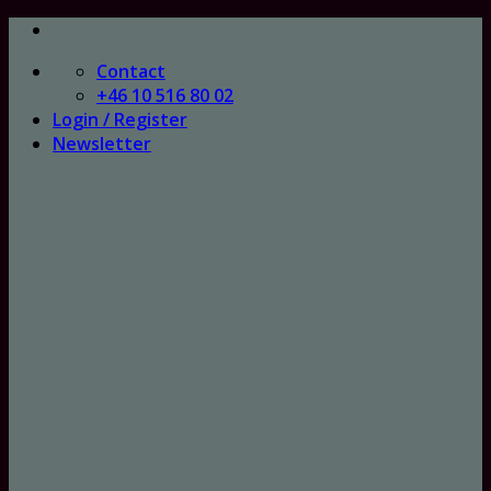
Skip
to
Contact
content
+46 10 516 80 02
Login / Register
Newsletter