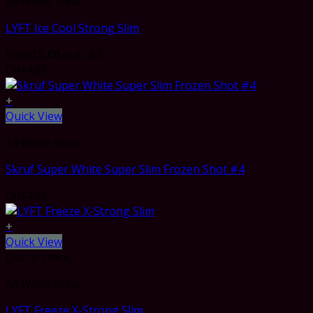
All White Snus
LYFT Ice Cool Strong Slim
Rated
5.00
out of 5
CHF
4.69
+
Quick View
All White Snus
Skruf Super White Super Slim Frozen Shot #4
CHF
4.69
+
Quick View
Out of stock
All White Snus
LYFT Freeze X-Strong Slim