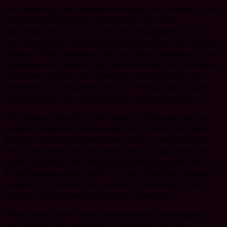
• Hochwertige Geschmacksrichtungen und Aromen – Die
Geschmacksrichtungen und Aromen von Killa-
Nikotinbeuteln sind in puncto Reichhaltigkeit, Präsenz
und natürlichem Geschmack unübertroffen. Zum Beispiel
repliziert Killa Blueberry den fruchtigen Geschmack von
Heidelbeeren, indem es das perfekte Maß an Süße bietet
und ohne künstlich zu schmecken. Das haben wir den
Herstellern zu verdanken, die nur erstklassige Zutaten
beziehen und sich nie mit weniger zufrieden geben.
• Ultrareines Nikotin – Das Nikotin in Killa wird wie bei
anderen beliebten Marken wie FUMI und Nordic Spirit
aus dem Tabakblatt gewonnen. Aber es wird auf eine
Weise extrahiert und destilliert, die es unglaublich rein
macht und ihm in der Intensitätsabteilung nicht fehlt. In
ihren Beuteln wird es sofort für ein sofortiges Summen
freigesetzt, das dann bis zu einer Stunde lang in eine
stetige, befriedigende Stimulation übergeht.
• Weiche Beutel mit dem perfekten Feuchtigkeitsgehalt –
Ein Element des rauchfreien Erlebnisses, das oft