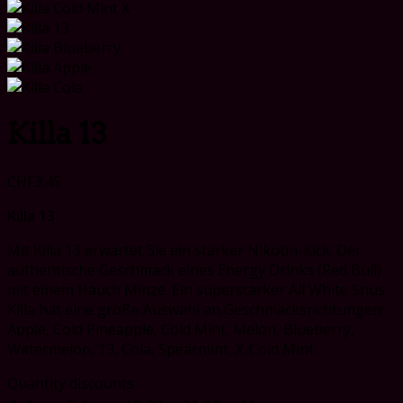
Killa 13
CHF
3.45
Killa 13
Mit Killa 13 erwartet Sie ein starker Nikotin-Kick. Der
authentische Geschmack eines Energy Drinks (Red Bull)
mit einem Hauch Minze. Ein superstarker All White Snus.
Killa hat eine große Auswahl an Geschmacksrichtungen:
Apple, Cold Pineapple, Cold Mint, Melon, Blueberry,
Watermelon, 13, Cola, Spearmint, X-Cold Mint
Quantity discounts