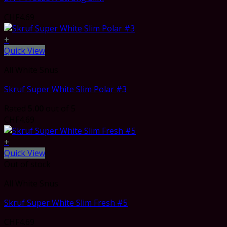
CHF
4.69
+
Quick View
All White Snus
Skruf Super White Slim Polar #3
Rated
5.00
out of 5
CHF
4.69
+
Quick View
Out of stock
All White Snus
Skruf Super White Slim Fresh #5
CHF
4.69