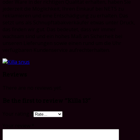
oder Ware in der richtigen Qualität erhalten, haben Sie
jederzeit die Möglichkeit, Ihren Einkauf bei NETS zu
reklamieren und eine Entschädigung zu erhalten. Das
setzt uns als Schnupftabakverkäufer etwas unter Druck,
das finden wir gut. Das bedeutet, dass wir immer
wachsam sind und ein hohes Maß an Sicherheit bei
unseren Lieferungen sowie einen rund um die Uhr
verfügbaren Kundenservice aufrechterhalten.
Reviews
There are no reviews yet.
Be the first to review “Killa 13”
Your rating
*
Your review
*