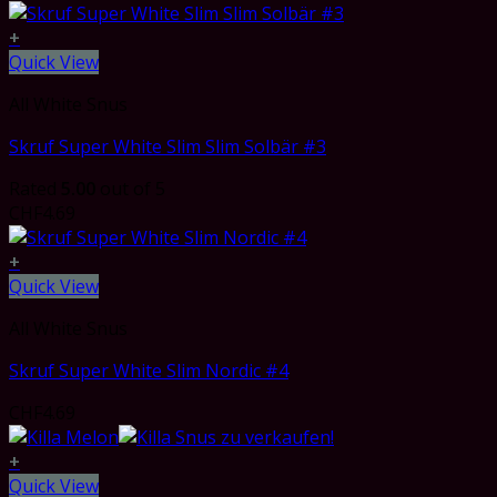
+
Quick View
All White Snus
Skruf Super White Slim Slim Solbär #3
Rated
5.00
out of 5
CHF
4.69
+
Quick View
All White Snus
Skruf Super White Slim Nordic #4
CHF
4.69
+
Quick View