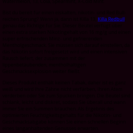
Watermelon, 13, Cola, Spearmint, X-Cold Mint.
Bist du bereit für einen eiskalten, nikotin- und Red Bull-
reichen Sprung? Wenn ja, dann ist Killa 13,
Killa Redbull
,
genau das Richtige für Sie. Dieser Beutel verfügt über
einen extra starken Nikotingehalt von 16 mg/g und einen
super erfrischenden Minz- und gefrierenden
Mentholgeschmack. Sie müssen sich darauf einstellen, da
das Nikotin sofort freigesetzt wird und einen intensiven
Rausch liefert, der zusammen mit der
lippenbetäubenden, mentholhaltigen
Geschmacksexplosion weiter fließt.
Dieses Produkt enthält keinen Tabak, daher ist es ganz
weiß und wird Ihre Zähne nicht verfärben, Ihren Atem
verderben oder Sie zum Spucken bringen. Die Beutel sind
schlank, leicht und diskret, sodass Sie überall und wann
immer Sie ein Summen brauchen. Als Ergebnis des
optimierten Feuchtigkeitsgehalts für die Nikotin- und
Geschmacksabgabe können Sie einen schnellen Beginn
eines langanhaltenden Genusses erwarten.