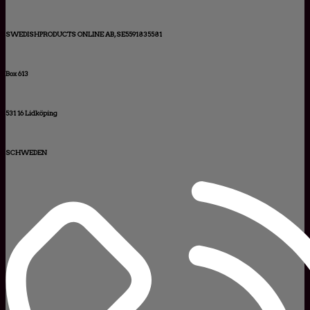
SWEDISHPRODUCTS ONLINE AB, SE5591835581
Box 613
531 16 Lidköping
SCHWEDEN