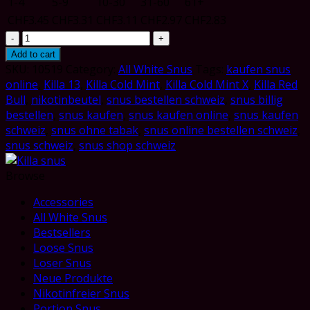
1-4
5-9
10-30
31-60
61+
CHF
3.45
CHF
3.31
CHF
3.11
CHF
2.97
CHF
2.83
Killa
13
Add to cart
quantity
SKU:
10519
Category:
All White Snus
Tags:
kaufen snus
online
,
Killa 13
,
Killa Cold Mint
,
Killa Cold Mint X
,
Killa Red
Bull
,
nikotinbeutel
,
snus bestellen schweiz
,
snus billig
bestellen
,
snus kaufen
,
snus kaufen online
,
snus kaufen
schweiz
,
snus ohne tabak
,
snus online bestellen schweiz
,
snus schweiz
,
snus shop schweiz
Browse
Accessories
All White Snus
Bestsellers
Loose Snus
Loser Snus
Neue Produkte
Nikotinfreier Snus
Portion Snus