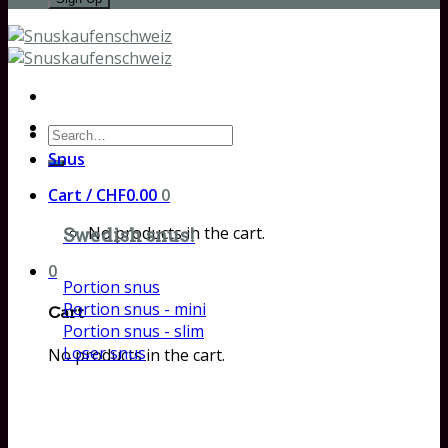
Search
for:
Snus
Cart /
CHF
0.00
0
No products in the cart.
Swedish snus!
0
Portion snus
Portion snus - mini
Cart
Portion snus - slim
Loser snus
No products in the cart.