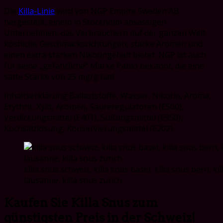
Die
Killa-Linie
wird von NGP Empire Sweden AB
hergestellt, einem in Stockholm ansässigen
Unternehmen, das Verbrauchern auf der ganzen Welt
köstliche Geschmacksrichtungen, starke Aromen und
einen extra starken Nikotingehalt bietet. NGP ist auch
für seine „gefährliche“ Marke Pablo bekannt, die eine
satte Stärke von 25 mg/g hat!
Inhaltserklärung Ballaststoffe, Wasser, Nikotin, Aroma,
Erythrit, Xylit, Aromen, Säureregulatoren (E500),
Verdickungsmittel (E401), Süßungsmittel (E950),
Kochsalzlösung, Konservierungsmittel (E202).
killa snus schweiz, killa snus basel, killa snus bern, ki
lausanne, killa snus zurich
Kaufen Sie Killa Snus zum
günstigsten Preis in der Schweiz!