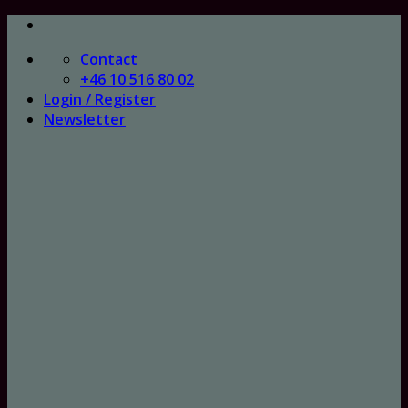
Skip
to
Contact
content
+46 10 516 80 02
Login / Register
Newsletter