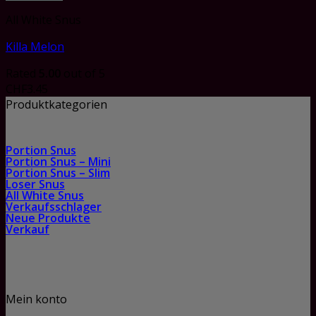
All White Snus
Killa Melon
Rated
5.00
out of 5
CHF
3.45
Produktkategorien
Portion Snus
Portion Snus – Mini
Portion Snus – Slim
Loser Snus
All White Snus
Verkaufsschlager
Neue Produkte
Verkauf
Mein konto