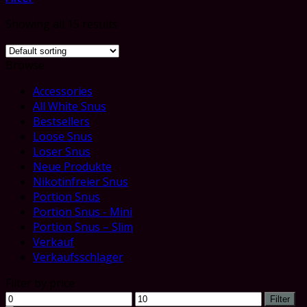
Showing all 15 results
Browse
Accessories
All White Snus
Bestsellers
Loose Snus
Loser Snus
Neue Produkte
Nikotinfreier Snus
Portion Snus
Portion Snus - Mini
Portion Snus – Slim
Verkauf
Verkaufsschlager
Filter by price
Min
Max
Filter