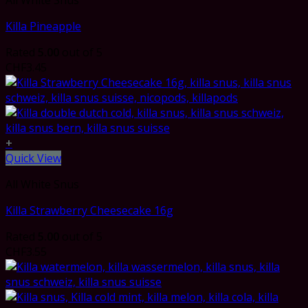
Killa Pineapple
Rated
5.00
out of 5
CHF
3.45
+
Quick View
All White Snus
Killa Strawberry Cheesecake 16g
Rated
5.00
out of 5
CHF
3.55