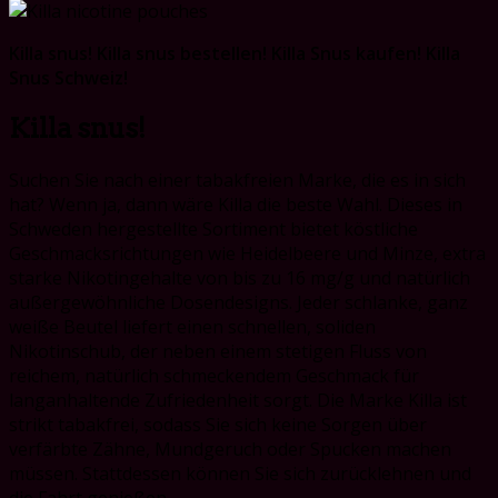
price
price
Killa snus! Killa snus bestellen! Killa Snus kaufen! Killa
Snus Schweiz!
Killa snus!
Suchen Sie nach einer tabakfreien Marke, die es in sich
hat? Wenn ja, dann wäre Killa die beste Wahl. Dieses in
Schweden hergestellte Sortiment bietet köstliche
Geschmacksrichtungen wie Heidelbeere und Minze, extra
starke Nikotingehalte von bis zu 16 mg/g und natürlich
außergewöhnliche Dosendesigns. Jeder schlanke, ganz
weiße Beutel liefert einen schnellen, soliden
Nikotinschub, der neben einem stetigen Fluss von
reichem, natürlich schmeckendem Geschmack für
langanhaltende Zufriedenheit sorgt. Die Marke Killa ist
strikt tabakfrei, sodass Sie sich keine Sorgen über
verfärbte Zähne, Mundgeruch oder Spucken machen
müssen. Stattdessen können Sie sich zurücklehnen und
die Fahrt genießen.