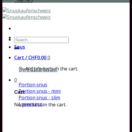
Search
for:
Snus
Cart /
CHF
0.00
0
No products in the cart.
Swedish snus!
0
Portion snus
Portion snus - mini
Cart
Portion snus - slim
Loser snus
No products in the cart.