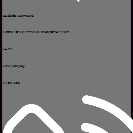
snuskaufenschweiz.ch
SWEDISHPRODUCTS ONLINE AB, SE5591835581
Box 613
531 16 Lidköping
SCHWEDEN