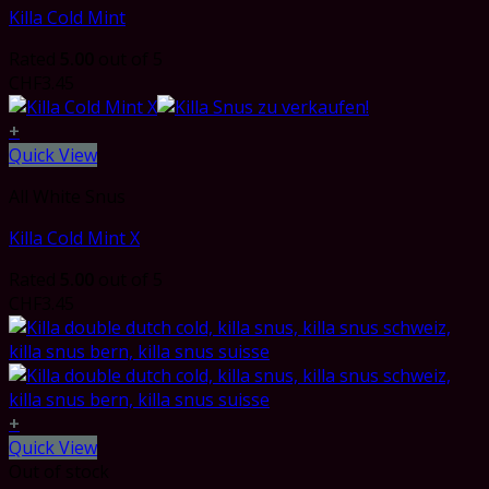
Killa Cold Mint
Rated
5.00
out of 5
CHF
3.45
+
Quick View
All White Snus
Killa Cold Mint X
Rated
5.00
out of 5
CHF
3.45
+
Quick View
Out of stock