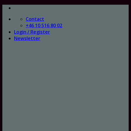
Skip
to
Contact
content
+46 10 516 80 02
Login / Register
Newsletter