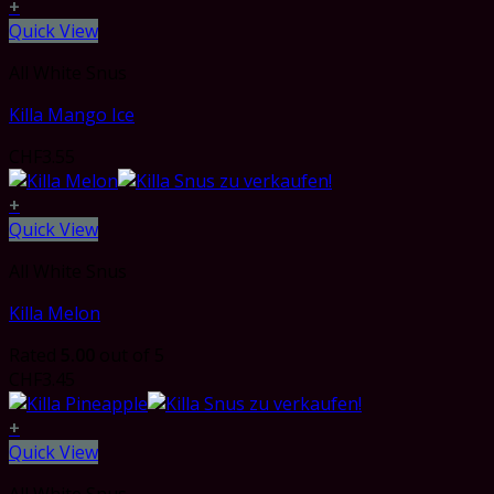
+
Quick View
All White Snus
Killa Mango Ice
CHF
3.55
+
Quick View
All White Snus
Killa Melon
Rated
5.00
out of 5
CHF
3.45
+
Quick View
All White Snus