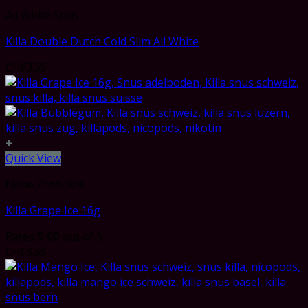
All White Snus
Killa Double Dutch Cold Slim All White
CHF
3.55
+
Quick View
Neue Produkte
Killa Grape Ice 16g
Rated
5.00
out of 5
CHF
3.55