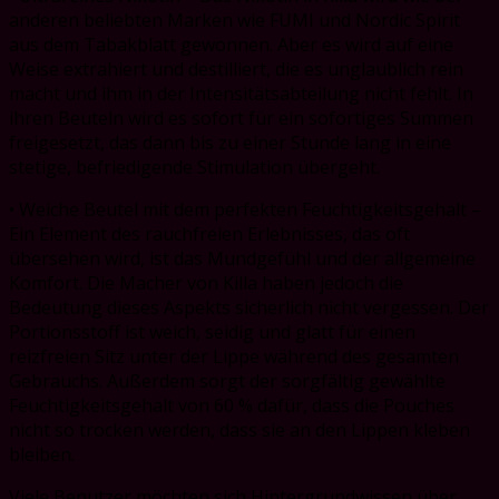
anderen beliebten Marken wie FUMI und Nordic Spirit
aus dem Tabakblatt gewonnen. Aber es wird auf eine
Weise extrahiert und destilliert, die es unglaublich rein
macht und ihm in der Intensitätsabteilung nicht fehlt. In
ihren Beuteln wird es sofort für ein sofortiges Summen
freigesetzt, das dann bis zu einer Stunde lang in eine
stetige, befriedigende Stimulation übergeht.
• Weiche Beutel mit dem perfekten Feuchtigkeitsgehalt –
Ein Element des rauchfreien Erlebnisses, das oft
übersehen wird, ist das Mundgefühl und der allgemeine
Komfort. Die Macher von Killa haben jedoch die
Bedeutung dieses Aspekts sicherlich nicht vergessen. Der
Portionsstoff ist weich, seidig und glatt für einen
reizfreien Sitz unter der Lippe während des gesamten
Gebrauchs. Außerdem sorgt der sorgfältig gewählte
Feuchtigkeitsgehalt von 60 % dafür, dass die Pouches
nicht so trocken werden, dass sie an den Lippen kleben
bleiben.
Viele Benutzer möchten sich Hintergrundwissen über