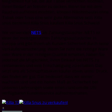
Möglichkeit für Sie, die auf Tabak verzichten möchten,
Ihren Bedarf an Nikotin zu decken. Wenn Sie mit dem
Rauchen aufhören möchten, können Nikotinbeutel ohne
Tabak oder Snus eine sehr gute Alternative sein. Killa
snus bestellen! Killa Snus kaufen! Killa Snus Schweiz!
Wir verwenden
NETS
als Zahlungstauscher. NETS ist
einer der meistgenutzten Zahlungsaustauscher in
Europa und gibt Ihnen als Kunden Sicherheit durch seine
Verkäuferversicherung. Wenn Sie nicht die richtige Ware
oder Ware in der richtigen Qualität erhalten, haben Sie
jederzeit die Möglichkeit, Ihren Einkauf bei NETS zu
reklamieren und eine Entschädigung zu erhalten. Das
setzt uns als Schnupftabakverkäufer etwas unter Druck,
das finden wir gut. Das bedeutet, dass wir immer
wachsam sind und ein hohes Maß an Sicherheit bei
unseren Lieferungen sowie einen rund um die Uhr
verfügbaren Kundenservice aufrechterhalten.
+