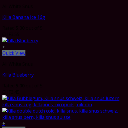
All White Snus
Killa Banana Ice 16g
Rated
5.00
out of 5
CHF
3.55
+
Quick View
All White Snus
Killa Blueberry
Rated
5.00
out of 5
CHF
3.45
+