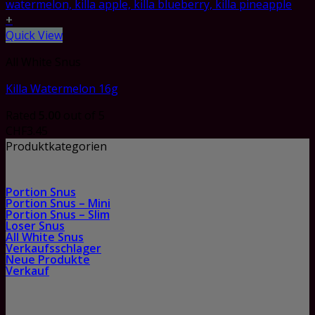
+
Quick View
All White Snus
Killa Watermelon 16g
Rated
5.00
out of 5
CHF
3.45
Produktkategorien
Portion Snus
Portion Snus – Mini
Portion Snus – Slim
Loser Snus
All White Snus
Verkaufsschlager
Neue Produkte
Verkauf