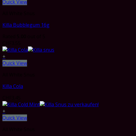
Quick View
All White Snus
Killa Bubblegum 16g
Rated
5.00
out of 5
CHF
3.55
+
Quick View
All White Snus
Killa Cola
CHF
3.45
+
Quick View
All White Snus