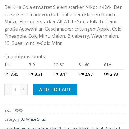
Bei Killa Cola erwartet Sie ein starker Nikotin-Kick. Der
süße Geschmack von Cola mit einem kleinen Hauch
Minze. Ein superstarker All White Snus. Killa hat eine
große Auswahl an Geschmacksrichtungen: Apple, Cold
Pineapple, Cold Mint, Melon, Blueberry, Watermelon,
13, Spearmint, X-Cold Mint
Quantity discounts
1-4
5-9
10-30
31-60
61+
CHF
3.45
CHF
3.31
CHF
3.11
CHF
2.97
CHF
2.83
Killa Cola quantity
ADD TO CART
SKU:
10505
Category:
All White Snus
Tags:
kaufen snus online
,
Killa 13
,
Killa Cola
,
Killa Cold Mint
,
Killa Cold