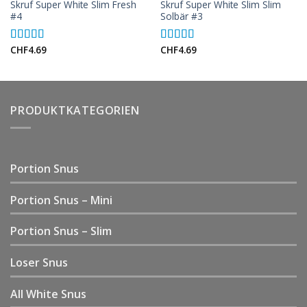
Skruf Super White Slim Fresh
Skruf Super White Slim Slim
#4
Solbär #3
CHF
4.69
CHF
4.69
Rated
5.00
Rated
5.00
out of 5
out of 5
PRODUKTKATEGORIEN
Portion Snus
Portion Snus – Mini
Portion Snus – Slim
Loser Snus
All White Snus