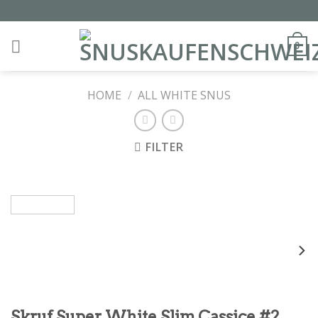
Skip
to
content
0
HOME
/
ALL WHITE SNUS
FILTER
Skruf Super White Slim Cassice #2