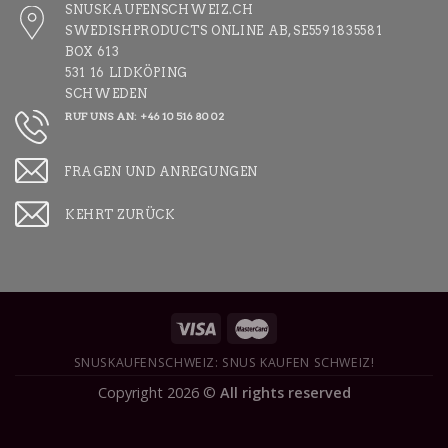
SNUSKAUFENSCHWEIZ.CH
SWEDISHPRODUCTS ONLINE AB, SE5591835581
BOX 613
531 16 LIDKÖPING
SCHWEDEN
RUF UNS AN: +46 10 516 80 02
FRAGEN UND ANREGUNGEN
KEHRT ZURÜCK
SNUSKAUFENSCHWEIZ: SNUS KAUFEN SCHWEIZ!
Copyright 2026 ©
All rights reserved