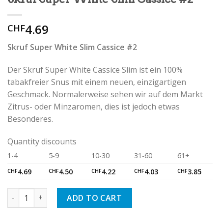
4.69
CHF
Skruf Super White Slim Cassice #2
Der Skruf Super White Cassice Slim ist ein 100%
tabakfreier Snus mit einem neuen, einzigartigen
Geschmack. Normalerweise sehen wir auf dem Markt
Zitrus- oder Minzaromen, dies ist jedoch etwas
Besonderes.
Quantity discounts
1-4
5-9
10-30
31-60
61+
CHF
4.69
CHF
4.50
CHF
4.22
CHF
4.03
CHF
3.85
Skruf Super White Slim Cassice #2 quantity
ADD TO CART