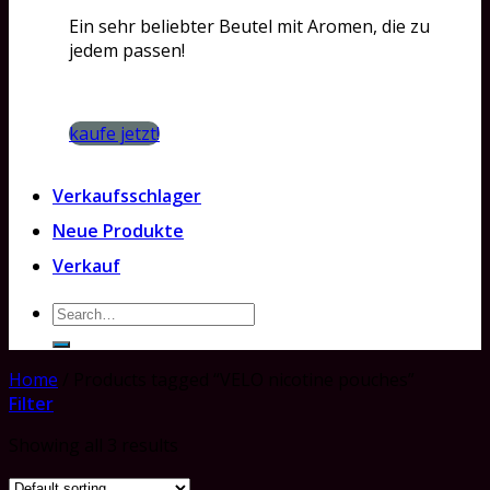
Ein sehr beliebter Beutel mit Aromen, die zu
jedem passen!
kaufe jetzt!
Verkaufsschlager
Neue Produkte
Verkauf
Search
for:
Home
/
Products tagged “VELO nicotine pouches”
Filter
Showing all 3 results