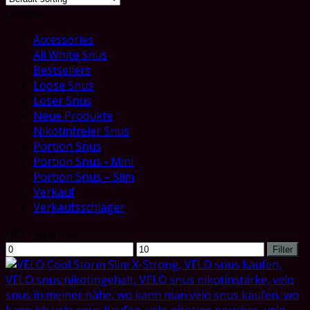
Browse
Accessories
All White Snus
Bestsellers
Loose Snus
Loser Snus
Neue Produkte
Nikotinfreier Snus
Portion Snus
Portion Snus - Mini
Portion Snus – Slim
Verkauf
Verkaufsschlager
Filter by price
Min
Max
Filter
price
price