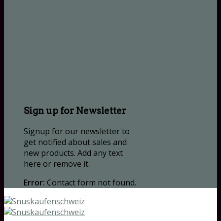
Sign up for Newsletter
Signup for our newsletter to
get notified about sales and
new products. Add any text
here or remove it.
Error:
Contact form not found.