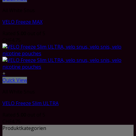
All White Snus
VELO Freeze MAX
Rated
5.00
out of 5
CHF
4.75
+
Quick View
All White Snus
VELO Freeze Slim ULTRA
Rated
5.00
out of 5
CHF
4.75
Produktkategorien