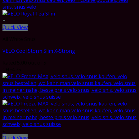
+
Quick View
All White Snus
VELO Cool Storm Slim X-Strong
Rated
5.00
out of 5
CHF
4.75
+
Quick View