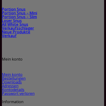
Portion Snus
Portion Snus – Mini
Portion Snus – Slim
Loser Snus
All White Snus
Verkaufsschlager
Neue Produkte
Verkauf
Mein konto
Mein konto
Bestellungen
Downloads
Adressen
Kontodetails
Passwort verloren
Information