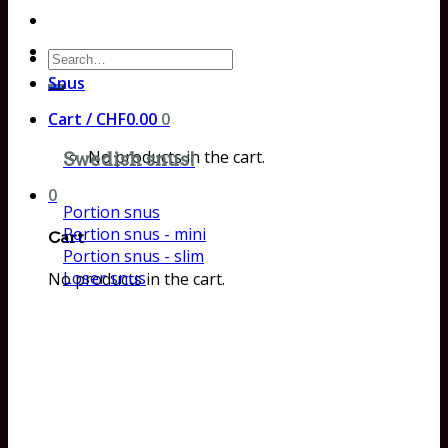
Search
for:
Snus
Cart /
CHF
0.00
0
No products in the cart.
Swedish snus!
0
Portion snus
Portion snus - mini
Cart
Portion snus - slim
Loser snus
No products in the cart.