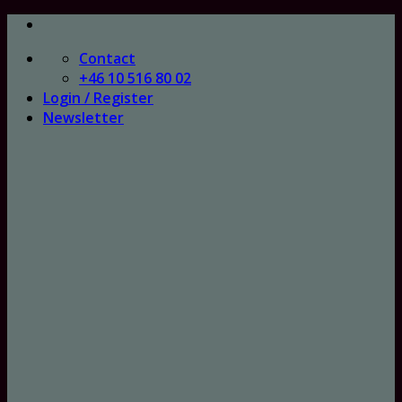
Skip
to
Contact
content
+46 10 516 80 02
Login / Register
Newsletter