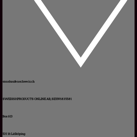
snuskaufenschweiz.ch
SWEDISHPRODUCTS ONLINE AB, SE5591835581
Box 613
531 16 Lidköping