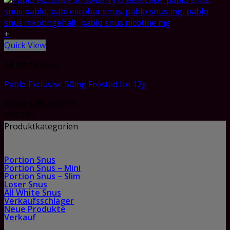
+
Quick View
All White Snus
Pablo Exclusive 50mg Frosted Ice 12g
Rated
5.00
out of 5
CHF
3.85
Produktkategorien
Portion Snus
Portion Snus – Mini
Portion Snus – Slim
Loser Snus
All White Snus
Verkaufsschlager
Neue Produkte
Verkauf