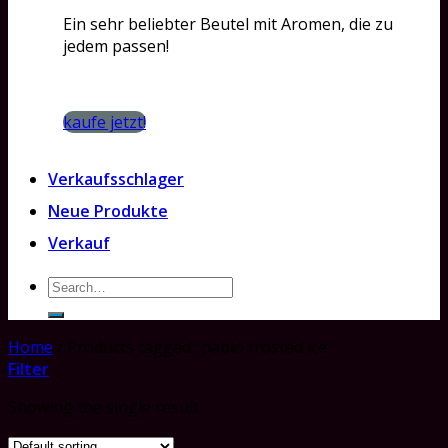
Ein sehr beliebter Beutel mit Aromen, die zu
jedem passen!
kaufe jetzt!
Verkaufsschlager
Neue Produkte
Verkauf
Search
for:
Home
/
Products tagged “pablo frosted ice”
Filter
Showing the single result