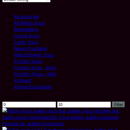
Browse
Accessories
All White Snus
Bestsellers
Loose Snus
Loser Snus
Neue Produkte
Nikotinfreier Snus
Portion Snus
Portion Snus - Mini
Portion Snus – Slim
Verkauf
Verkaufsschlager
Filter by price
Min
Max
Filter
price
price