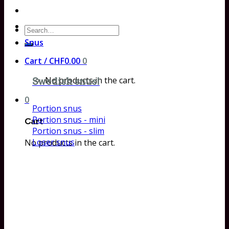
Search
for:
Snus
Cart /
CHF
0.00
0
No products in the cart.
Swedish snus!
0
Portion snus
Portion snus - mini
Cart
Portion snus - slim
Loser snus
No products in the cart.