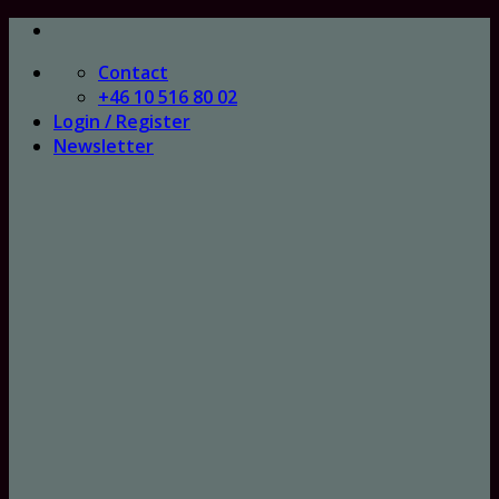
Skip
to
Contact
content
+46 10 516 80 02
Login / Register
Newsletter