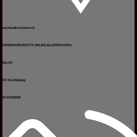
snuskaufenschweiz.ch
SWEDISHPRODUCTS ONLINE AB, SE5591835581
Box 613
531 16 Lidköping
SCHWEDEN