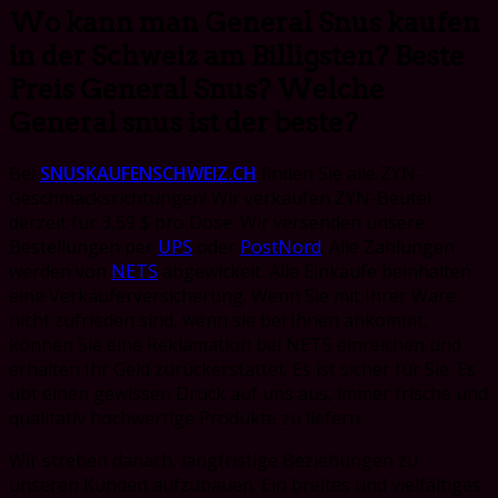
Wo kann man General Snus kaufen
in der Schweiz am Billigsten? Beste
Preis General Snus? Welche
General snus ist der beste?
Bei
SNUSKAUFENSCHWEIZ.CH
finden Sie alle ZYN-
Geschmacksrichtungen! Wir verkaufen ZYN-Beutel
derzeit für 3,59 $ pro Dose. Wir versenden unsere
Bestellungen per
UPS
oder
PostNord
. Alle Zahlungen
werden von
NETS
abgewickelt. Alle Einkäufe beinhalten
eine Verkäuferversicherung. Wenn Sie mit Ihrer Ware
nicht zufrieden sind, wenn sie bei Ihnen ankommt,
können Sie eine Reklamation bei NETS einreichen und
erhalten Ihr Geld zurückerstattet. Es ist sicher für Sie. Es
übt einen gewissen Druck auf uns aus, immer frische und
qualitativ hochwertige Produkte zu liefern.
Wir streben danach, langfristige Beziehungen zu
unseren Kunden aufzubauen. Ein breites und vielfältiges