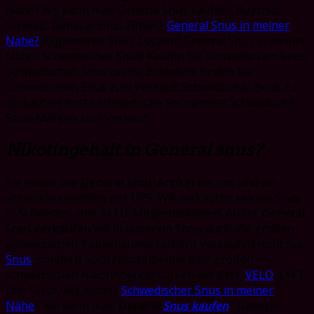
Nähe? Wo kann man General Snus kaufen? Buysnus
Schweiz. General Snus-Finder?
General Snus in meiner
Nähe?
Allgemeiner Snus-Locator! General Snus in meiner
Nähe? Schwedischer Snus! Kaufen Sie schwedischen Snus!
Schwedischen Snus online bestellen! Finden Sie
schwedischen Snus zum Verkauf! Schwedischer Snus zu
verkaufen! Beste schwedische Snuspreise! Schwedische
Snus-Marken zum Verkauf!
Nikotingehalt in General snus?
Sie finden alle
General Snus-Artikel
bei uns und wir
versenden weltweit per UPS. Wir verkaufen keinen Snus
in Schweden oder in EU-Mitgliedsstaaten. Außer
General
Snus verkaufen
wir in unserem Shop auch alle großen
schwedischen Tabakkaumarken. Wir verkaufen nicht nur
Snus
, sondern auch Nikotinbeutel aller großen
schwedischen Nikotinbeutelmarken wie ZYN,
VELO
, LYFT,
On!, Skruf, Al Capone.
Schwedischer Snus in meiner
Nähe
? Wo kann man
General
Snus kaufen
?
General