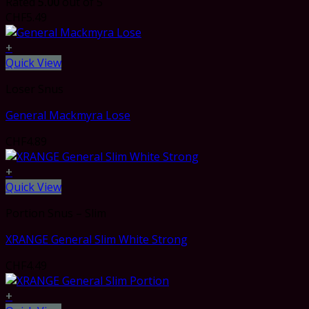
Rated
5.00
out of 5
CHF
5.49
+
Quick View
Loser Snus
General Mackmyra Lose
CHF
4.89
+
Quick View
Portion Snus – Slim
XRANGE General Slim White Strong
CHF
4.49
+