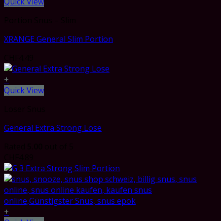
Quick View
Portion Snus – Slim
XRANGE General Slim Portion
CHF
4.49
+
Quick View
Loser Snus
General Extra Strong Lose
Rated
5.00
out of 5
CHF
4.89
+