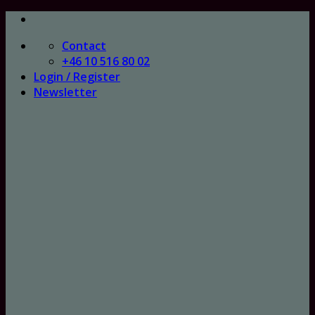
Skip
to
Contact
content
+46 10 516 80 02
Login / Register
Newsletter