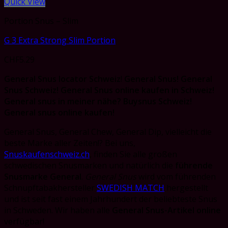
Quick View
Portion Snus – Slim
G 3 Extra Strong Slim Portion
CHF
5.29
General Snus locator Schweiz
!
General Snus! General
Snus Schweiz! General Snus online kaufen in Schweiz!
General snus in meiner nähe?
Buysnus Schweiz!
General snus online kaufen!
General Snus, General Chew, General Dip, vielleicht die
beste Marke aller Zeiten!? Bei uns,
Snuskaufenschweiz.ch
, finden Sie alle großen
schwedischen Snusmarken und natürlich die
führende
Snusmarke General
.
General Snus
wird vom führenden
Schnupftabakhersteller
SWEDISH MATCH
hergestellt
und ist seit fast einem Jahrhundert der beliebteste Snus
in Schweden. Wir haben alle
General Snus-Artikel online
verfügbar!