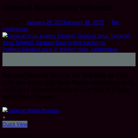
General Snus locator Schweiz!
Posted on
January 28, 2023
January 28, 2023
by
Per
Johansson
28
Jan
Kaufen General Snus in der Schweiz ab CHF
4.34 pro dose! Alle Snus Preise verstehen sich
inklusive Mehrwertsteuer und Zoll. 2-3 Tage
mit UPS zu Hause!
+
Quick View
Portion Snus