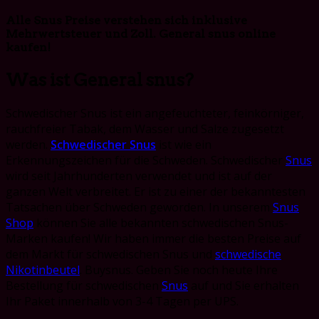
Alle Snus Preise verstehen sich inklusive
Mehrwertsteuer und Zoll. General snus online
kaufen!
Was ist General snus?
Schwedischer Snus ist ein angefeuchteter, feinkörniger,
rauchfreier Tabak, dem Wasser und Salze zugesetzt
werden.
Schwedischer Snus
ist wie ein
Erkennungszeichen für die Schweden. Schwedischer
Snus
wird seit Jahrhunderten verwendet und ist auf der
ganzen Welt verbreitet. Er ist zu einer der bekanntesten
Tatsachen über Schweden geworden. In unserem
Snus
Shop
können Sie alle bekannten schwedischen Snus-
Marken kaufen! Wir haben immer die besten Preise auf
dem Markt für schwedischen Snus und
schwedische
Nikotinbeutel
. Buysnus. Geben Sie noch heute Ihre
Bestellung für schwedischen
Snus
auf und Sie erhalten
Ihr Paket innerhalb von 3-4 Tagen per UPS.