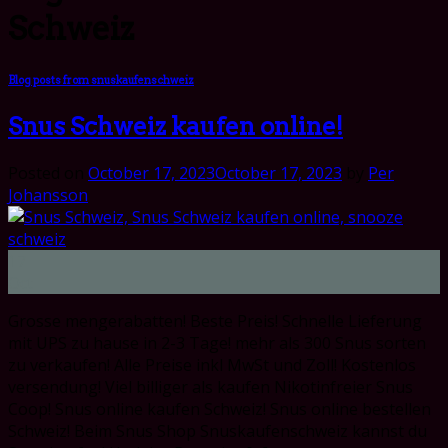
Schweiz
Blog posts from snuskaufenschweiz
Snus Schweiz kaufen online!
Posted on
October 17, 2023
October 17, 2023
by
Per
Johansson
17
Oct
Grosse mengerabatten! Beste Preis! Schnelle Lieferung
mit UPS zu hause in 2-3 Tage! mehr als 300 Snus sorten
zu verkaufen! Alle Preise inkl MwSt und Zoll! Kostenlos
versendung! Viel billiger als kaufen Nikotinfreier Snus
Coop! Snus online kaufen Schweiz! Snus online bestellen
Schweiz! Beim Snus Shop Snuskaufenschweiz kannst du