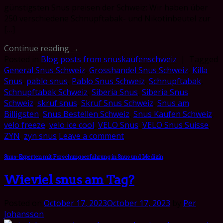
günstigsten Snus preisen der Schweiz: Wir haben über
250 verschiedene Schnupftabak- und Nikotinbeutel zur
[…]
Continue reading
→
Posted in
Blog posts from snuskaufenschweiz
|
Tagged
General Snus Schweiz
,
Grosshandel Snus Schweiz
,
Killa
Snus
,
pablo snus
,
Pablo Snus Schweiz
,
Schnupftabak
,
Schnupftabak Schweiz
,
Siberia Snus
,
Siberia Snus
Schweiz
,
skruf snus
,
Skruf Snus Schweiz
,
Snus am
Billigsten
,
Snus Bestellen Schweiz
,
Snus Kaufen Schweiz
,
velo freeze
,
velo ice cool
,
VELO Snus
,
VELO Snus Suisse
,
ZYN
,
zyn snus
Leave a comment
Snus-Experten mit Forschungserfahrung in Snus und Medizin
Wieviel snus am Tag?
Posted on
October 17, 2023
October 17, 2023
by
Per
Johansson