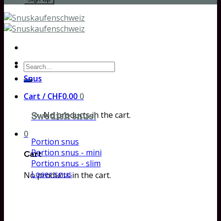
Search
for:
Snus
Cart /
CHF
0.00
0
No products in the cart.
Swedish snus!
0
Portion snus
Portion snus - mini
Cart
Portion snus - slim
Loser snus
No products in the cart.