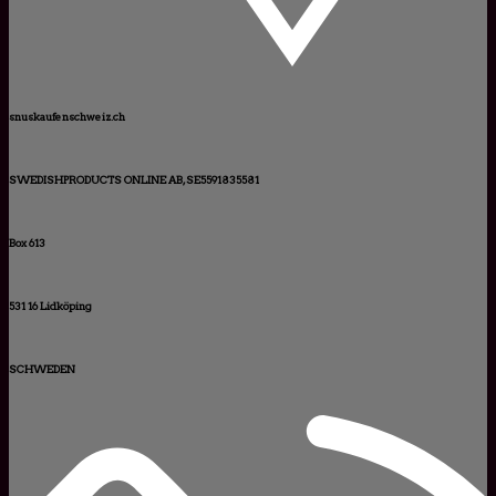
snuskaufenschweiz.ch
SWEDISHPRODUCTS ONLINE AB, SE5591835581
Box 613
531 16 Lidköping
SCHWEDEN