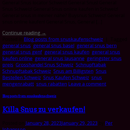
General Snus locator Schweiz! General Snus! General
Snus Schweiz! General Snus online kaufen in Schweiz!
General snus in meiner nähe? Buysnus Schweiz! General
snus online kaufen! General Snus, General […]
Continue reading
→
Posted in
Blog posts from snuskaufenschweiz
|
Tagged
general snus
,
general snus basel
,
general snus bern
,
general snus genf
,
general snus kaufen
,
general snus
kaufen online
,
general snus lausanne
,
geringster snus
preis
,
Grosshandel Snus Schweiz
,
Schnupftabak
,
Schnupftabak Schweiz
,
Snus am Billigsten
,
Snus
Bestellen Schweiz
,
Snus Kaufen Schweiz
,
snus
mengenrabatt
,
snus rabatten
Leave a comment
Blog posts from snuskaufenschweiz
Killa Snus zu verkaufen!
Posted on
January 28, 2023
January 29, 2023
by
Per
Johansson