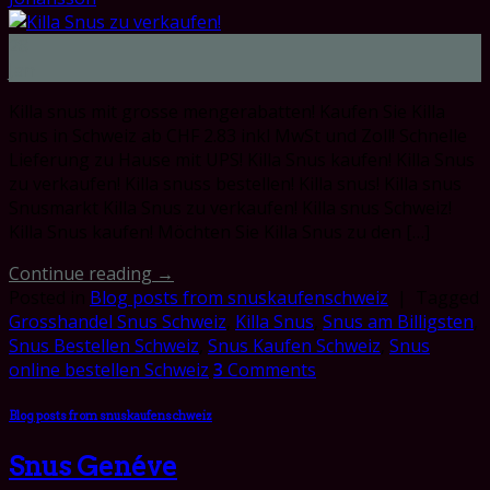
28
Jan
Killa snus mit grosse mengerabatten! Kaufen Sie Killa
snus in Schweiz ab CHF 2.83 inkl MwSt und Zoll! Schnelle
Lieferung zu Hause mit UPS! Killa Snus kaufen! Killa Snus
zu verkaufen! Killa snuss bestellen! Killa snus! Killa snus
Snusmarkt Killa Snus zu verkaufen! Killa snus Schweiz!
Killa Snus kaufen! Möchten Sie Killa Snus zu den […]
Continue reading
→
Posted in
Blog posts from snuskaufenschweiz
|
Tagged
Grosshandel Snus Schweiz
,
Killa Snus
,
Snus am Billigsten
,
Snus Bestellen Schweiz
,
Snus Kaufen Schweiz
,
Snus
online bestellen Schweiz
3
Comments
Blog posts from snuskaufenschweiz
Snus Genéve