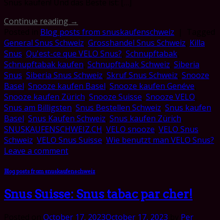
Snus kaufen! Und das Beste ist: […]
Continue reading
→
Posted in
Blog posts from snuskaufenschweiz
|
Tagged
General Snus Schweiz
,
Grosshandel Snus Schweiz
,
Killa
Snus
,
Qu'est-ce que VELO Snus?
,
Schnupftabak
,
Schnupftabak kaufen
,
Schnupftabak Schweiz
,
Siberia
Snus
,
Siberia Snus Schweiz
,
Skruf Snus Schweiz
,
Snooze
Basel
,
Snooze kaufen Basel
,
Snooze kaufen Genéve
,
Snooze kaufen Zürich
,
Snooze Suisse
,
Snooze VELO
,
Snus am Billigsten
,
Snus Bestellen Schweiz
,
Snus kaufen
Basel
,
Snus Kaufen Schweiz
,
Snus kaufen Zürich
,
SNUSKAUFENSCHWEIZ.CH
,
VELO snooze
,
VELO Snus
Schweiz
,
VELO Snus Suisse
,
Wie benutzt man VELO Snus?
Leave a comment
Blog posts from snuskaufenschweiz
Snus Suisse: Snus tabac par cher!
Posted on
October 17, 2023
October 17, 2023
by
Per