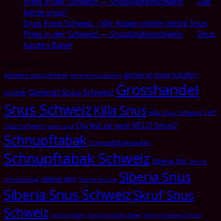
Preis in der Schweiz! — Snuskaufenschweiz
on
Das
beste snus?
Snus Preis Schweiz - Wir haben immer beste Snus
Preis in der Schweiz! — Snuskaufenschweiz
on
Snus
kaufen Basel
Tag Cloud
general snus kaufen
Achetez snus Genève
general snus kaufen
Grosshandel
General Snus Schweiz
online
Snus Schweiz
Killa Snus
Killa Snus Schweiz
LYFT
Qu'est-ce que VELO Snus?
Snus Schweiz
pablo snus
Schnupftabak
Schnupftabak kaufen
Schnupftabak Schweiz
Siberia Rot
Siberia
Siberia Snus
siberia slim
schnupftabak
Siberia snooze
Siberia Snus Schweiz
Skruf Snus
Schweiz
Snooze Basel
Snooze kaufen Basel
Snooze kaufen Zürich