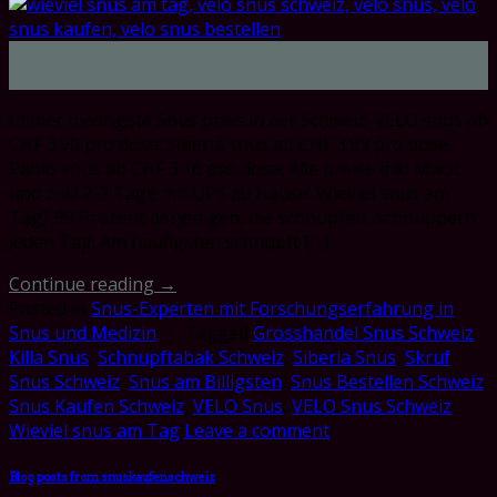
17
Oct
Immer niedrigste Snus preis in der Schweiz! VELO snus ab
CHF 3.90 pro dose. Siberia snus ab CHF 3.93 pro dose.
Pablo snus ab CHF 3.16 pro dose. Alle preise inkl MwSt
und zoll! 2-3 Tage mit UPS zu Hause. Wieviel snus am
Tag? 99 Prozent derjenigen, die schnupfen, schnuppern
jeden Tag. Am häufigsten schnupft […]
Continue reading
→
Posted in
Snus-Experten mit Forschungserfahrung in
Snus und Medizin
|
Tagged
Grosshandel Snus Schweiz
,
Killa Snus
,
Schnupftabak Schweiz
,
Siberia Snus
,
Skruf
Snus Schweiz
,
Snus am Billigsten
,
Snus Bestellen Schweiz
,
Snus Kaufen Schweiz
,
VELO Snus
,
VELO Snus Schweiz
,
Wieviel snus am Tag
Leave a comment
Blog posts from snuskaufenschweiz