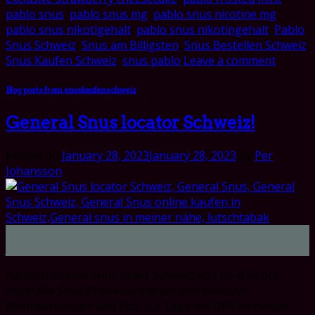
pablo snus
,
pablo snus mg
,
pablo snus nicotine mg
,
pablo snus nikotigehalt
,
pablo snus nikotingehalt
,
Pablo
Snus Schweiz
,
Snus am Billigsten
,
Snus Bestellen Schweiz
,
Snus Kaufen Schweiz
,
snus pablo
Leave a comment
Blog posts from snuskaufenschweiz
General Snus locator Schweiz!
Posted on
January 28, 2023
January 28, 2023
by
Per
Johansson
28
Jan
Kaufen General Snus in der Schweiz ab CHF 4.34 pro
dose! Alle Snus Preise verstehen sich inklusive
Mehrwertsteuer und Zoll. 2-3 Tage mit UPS zu Hause!