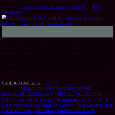
Posted on
January 27, 2023
January 28, 2023
by
Per
Johansson
27
Jan
Achetez du tabac à priser à Genève aux prix les plus bas!
Grandes remises en vrac. VELO Snus dès CHF 3.90 TVA et
droits de douane inclus! Livraison rapide à domicile avec
UPS! le snus Genéve! qu’est ce que le snus? Snus Genéve!
Acheter du tabac à priser pas cher à Genève! Tabac à
priser […]
Continue reading
→
Posted in
Blog posts from snuskaufenschweiz
|
Tagged
Grosshandel Snus Schweiz
,
Killa Snus
,
Qu'est-ce que
VELO Snus?
,
Schnupftabak
,
Siberia Snus Schweiz
,
Skruf
Snus Schweiz
,
Snus Bestellen Schweiz
,
Snus Genéve
,
Snus
Kaufen Schweiz
,
VELO Snus
,
VELO Snus Suisse
5