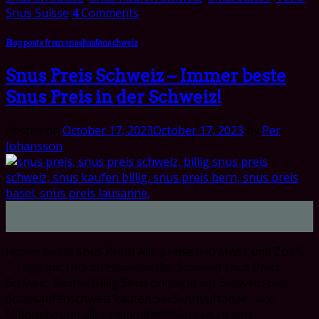
Snus Suisse
4
Comments
Blog posts from snuskaufenschweiz
Snus Preis Schweiz – Immer beste
Snus Preis in der Schweiz!
Posted on
October 17, 2023
October 17, 2023
by
Per
Johansson
17
Oct
Immer beste Snus Preis! Alle preise inkl MwSt und Zoll. 2-
3 Tage mit UPS zu Hause in der Schweiz! Snus Preis
Schweiz. Bestell Billig Snus online in der Schweiz. Bei
Snuskaufenschweiz kaufen Sie Schnupftabak- und
Nikotinbeutel aller namhaften Marken zu den