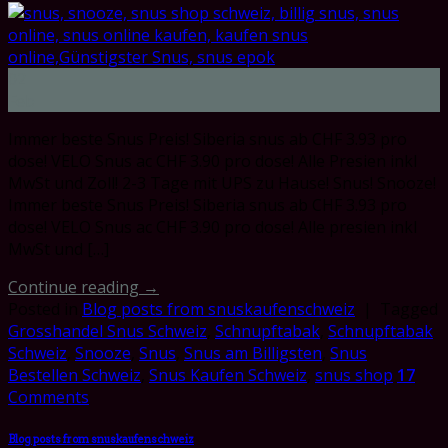
02
Feb
Immer beste Snus Preis! Siberia snus ab CHF 3.93 pro
dose! VELO Snus ac CHF 3.90 pro dose! Alle Presien inkl
MwSt und Zoll! 2-3 Tage mit UPS zu Hause! Snus! Snooze!
Immer beste Snus Preis! Siberia snus ab CHF 3.93 pro
dose! VELO Snus ac CHF 3.90 pro dose! Alle presien inkl
MwSt und […]
Continue reading
→
Posted in
Blog posts from snuskaufenschweiz
|
Tagged
Grosshandel Snus Schweiz
,
Schnupftabak
,
Schnupftabak
Schweiz
,
Snooze
,
Snus
,
Snus am Billigsten
,
Snus
Bestellen Schweiz
,
Snus Kaufen Schweiz
,
snus shop
17
Comments
Blog posts from snuskaufenschweiz