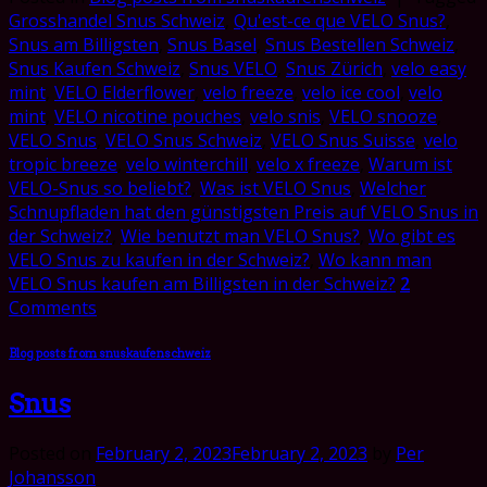
Grosshandel Snus Schweiz
,
Qu'est-ce que VELO Snus?
,
Snus am Billigsten
,
Snus Basel
,
Snus Bestellen Schweiz
,
Snus Kaufen Schweiz
,
Snus VELO
,
Snus Zürich
,
velo easy
mint
,
VELO Elderflower
,
velo freeze
,
velo ice cool
,
velo
mint
,
VELO nicotine pouches
,
velo snis
,
VELO snooze
,
VELO Snus
,
VELO Snus Schweiz
,
VELO Snus Suisse
,
velo
tropic breeze
,
velo winterchill
,
velo x freeze
,
Warum ist
VELO-Snus so beliebt?
,
Was ist VELO Snus
,
Welcher
Schnupfladen hat den günstigsten Preis auf VELO Snus in
der Schweiz?
,
Wie benutzt man VELO Snus?
,
Wo gibt es
VELO Snus zu kaufen in der Schweiz?
,
Wo kann man
VELO Snus kaufen am Billigsten in der Schweiz?
2
Comments
Blog posts from snuskaufenschweiz
Snus
Posted on
February 2, 2023
February 2, 2023
by
Per
Johansson