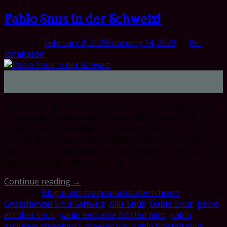
Pablo Snus in der Schweiz!
Posted on
February 2, 2023
February 14, 2023
by
Per
Johansson
02
Feb
Pablo Snus ab CHF 3.16 pro dose! 2-3 Tage mit UPS zu
Hause! Alle Preise inkl MwSt und Zoll! Kaufen Pablo Snus
in der Schweiz am Billigsten! Pablo escobar snus! Pablo
Snus in der Schweiz! Pablo Escobar snus! Snus Pablo !
Welche sterke hat pablo snus nikotingehalt! Wie hohe ist
Pablo snus mg? Pablo snus […]
Continue reading
→
Posted in
Blog posts from snuskaufenschweiz
|
Tagged
Grosshandel Snus Schweiz
,
Killa Snus
,
Oablo Snus
,
pablo
escobar snus
,
pablo exclusive frosted mint
,
pablo
exclusive strawberry cheesecake
,
pablo frosted mint
,