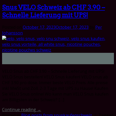
Snus VELO Schweiz ab CHF 3.90 –
Schnelle Lieferung mit UPS!
Posted on
October 17, 2023
October 17, 2023
by
Per
Johansson
17
Oct
VELO Snus ab CHF 3.90 – Schnelle Lieferung mit UPS!
VELO Snus bestellen! VELO Snus kaufen! VELO snus ab
CHF 3.90 pro dose. Immer beste VELO Preis. Alle preise
inkl MwSt und Zoll. 2-3 Tage mit UPS zu Hause! Kaufen
Sie VELO Snus online! Wo kann man VELO Snus kaufen
am Billigsten in der Schweiz? […]
Continue reading
→
Posted in
Blog posts from snuskaufenschweiz
|
Tagged