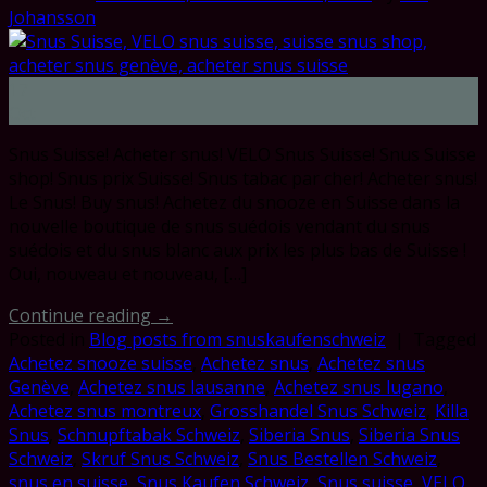
Johansson
17
Oct
Snus Suisse! Acheter snus! VELO Snus Suisse! Snus Suisse
shop! Snus prix Suisse! Snus tabac par cher! Acheter snus!
Le Snus! Buy snus! Achetez du snooze en Suisse dans la
nouvelle boutique de snus suédois vendant du snus
suédois et du snus blanc aux prix les plus bas de Suisse !
Oui, nouveau et nouveau, […]
Continue reading
→
Posted in
Blog posts from snuskaufenschweiz
|
Tagged
Achetez snooze suisse
,
Achetez snus
,
Achetez snus
Genève
,
Achetez snus lausanne
,
Achetez snus lugano
,
Achetez snus montreux
,
Grosshandel Snus Schweiz
,
Killa
Snus
,
Schnupftabak Schweiz
,
Siberia Snus
,
Siberia Snus
Schweiz
,
Skruf Snus Schweiz
,
Snus Bestellen Schweiz
,
snus en suisse
,
Snus Kaufen Schweiz
,
Snus suisse
,
VELO