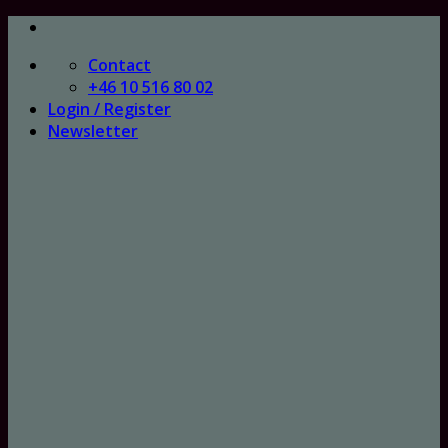
Skip
to
Contact
content
+46 10 516 80 02
Login / Register
Newsletter