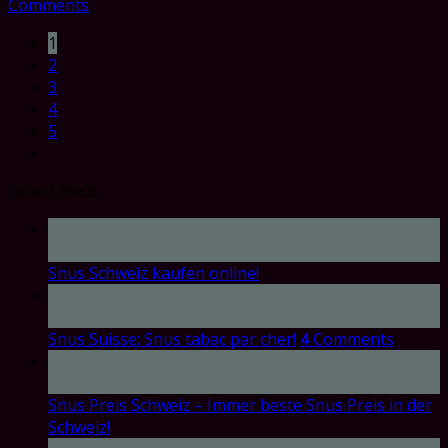
Comments
1
2
3
4
5
Latest Posts
17
Oct
Snus Schweiz kaufen online!
17
Oct
Snus Suisse: Snus tabac par cher!
4
Comments
17
Oct
Snus Preis Schweiz – Immer beste Snus Preis in der
Schweiz!