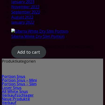
January 2023
(10)
November 2022
(23)
September 2022
(8)
August 2022
(1)
January 2022
(1)
Siberia White Dry Slim Portion
CHF
5.69
Rated
5.00
out of 5 based on
1
customer rating
Add to cart
Produktkategorien
Portion Snus
Portion Snus – Mini
Portion Snus – Slim
Loser Snus
All White Snus
Verkaufsschlager
Neue Produkte
Verkauf