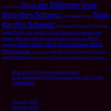
Snus am Billigsten
Snus
Snooze VELO
Bestellen Schweiz
Snus
Snus kaufen Basel
Kaufen Schweiz
SNUSKAUFENSCHWEIZ.CH
Snus
velo
kaufen Zürich
Snus suisse
Snus VELO
Stärkste Snus der welt!
VELO
freeze
velo ice cool
VELO nicotine pouches
velo snis
VELO Snus
VELO Snus Schweiz
VELO
snooze
Snus Suisse
Was ist VELO Snus
Wie benutzt
velo x freeze
man VELO Snus?
Wo gibt es VELO Snus zu kaufen in der Schweiz?
Categories
Blog posts from snuskaufenschweiz
(47)
Snus-Experten mit Forschungserfahrung in Snus
und Medizin
(4)
Archives
October 2023
(5)
February 2023
(3)