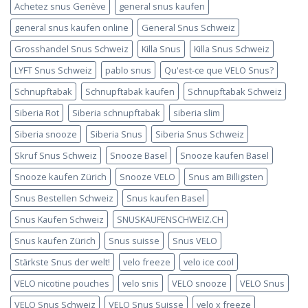
Achetez snus Genève
general snus kaufen
general snus kaufen online
General Snus Schweiz
Grosshandel Snus Schweiz
Killa Snus
Killa Snus Schweiz
LYFT Snus Schweiz
pablo snus
Qu'est-ce que VELO Snus?
Schnupftabak
Schnupftabak kaufen
Schnupftabak Schweiz
Siberia Rot
Siberia schnupftabak
siberia slim
Siberia snooze
Siberia Snus
Siberia Snus Schweiz
Skruf Snus Schweiz
Snooze Basel
Snooze kaufen Basel
Snooze kaufen Zürich
Snooze VELO
Snus am Billigsten
Snus Bestellen Schweiz
Snus kaufen Basel
Snus Kaufen Schweiz
SNUSKAUFENSCHWEIZ.CH
Snus kaufen Zürich
Snus suisse
Snus VELO
Stärkste Snus der welt!
velo freeze
velo ice cool
VELO nicotine pouches
velo snis
VELO snooze
VELO Snus
VELO Snus Schweiz
VELO Snus Suisse
velo x freeze