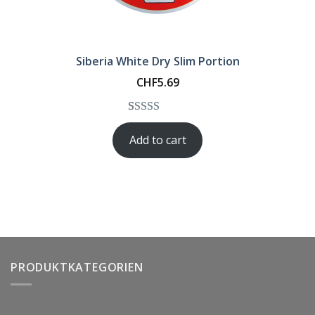
Siberia White Dry Slim Portion
CHF
5.69
Rated
1
5.00
Add to cart
out of 5
based on
customer
rating
PRODUKTKATEGORIEN