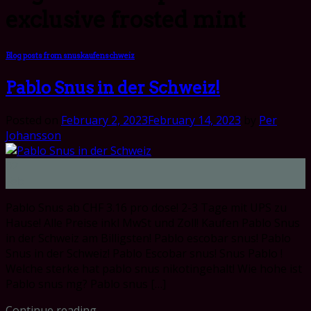
exclusive frosted mint
Blog posts from snuskaufenschweiz
Pablo Snus in der Schweiz!
Posted on
February 2, 2023
February 14, 2023
by
Per
Johansson
02
Feb
Pablo Snus ab CHF 3.16 pro dose! 2-3 Tage mit UPS zu
Hause! Alle Preise inkl MwSt und Zoll! Kaufen Pablo Snus
in der Schweiz am Billigsten! Pablo escobar snus! Pablo
Snus in der Schweiz! Pablo Escobar snus! Snus Pablo !
Welche sterke hat pablo snus nikotingehalt! Wie hohe ist
Pablo snus mg? Pablo snus […]
Continue reading
→