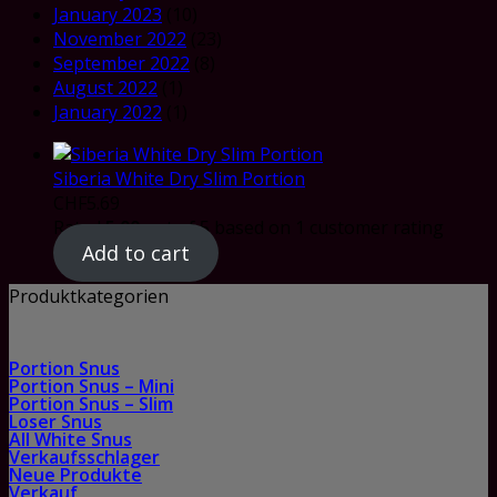
January 2023
(10)
November 2022
(23)
September 2022
(8)
August 2022
(1)
January 2022
(1)
Siberia White Dry Slim Portion
CHF
5.69
Rated
5.00
out of 5 based on
1
customer rating
Add to cart
Produktkategorien
Portion Snus
Portion Snus – Mini
Portion Snus – Slim
Loser Snus
All White Snus
Verkaufsschlager
Neue Produkte
Verkauf