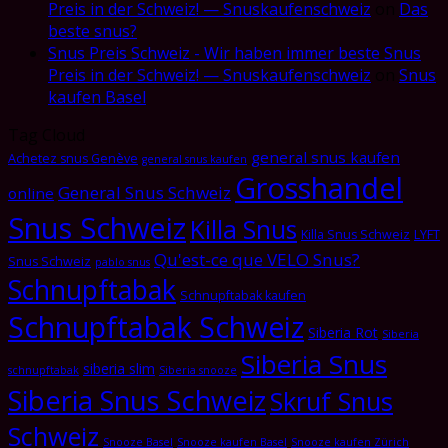
Preis in der Schweiz! — Snuskaufenschweiz
on
Das
beste snus?
Snus Preis Schweiz - Wir haben immer beste Snus
Preis in der Schweiz! — Snuskaufenschweiz
on
Snus
kaufen Basel
Tag Cloud
general snus kaufen
Achetez snus Genève
general snus kaufen
Grosshandel
General Snus Schweiz
online
Snus Schweiz
Killa Snus
Killa Snus Schweiz
LYFT
Qu'est-ce que VELO Snus?
Snus Schweiz
pablo snus
Schnupftabak
Schnupftabak kaufen
Schnupftabak Schweiz
Siberia Rot
Siberia
Siberia Snus
siberia slim
schnupftabak
Siberia snooze
Siberia Snus Schweiz
Skruf Snus
Schweiz
Snooze Basel
Snooze kaufen Basel
Snooze kaufen Zürich