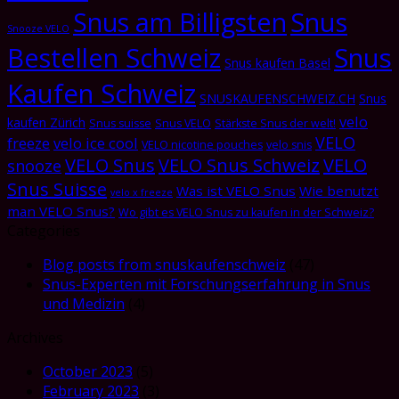
Snus am Billigsten
Snus
Snooze VELO
Bestellen Schweiz
Snus
Snus kaufen Basel
Kaufen Schweiz
SNUSKAUFENSCHWEIZ.CH
Snus
velo
kaufen Zürich
Snus suisse
Snus VELO
Stärkste Snus der welt!
VELO
freeze
velo ice cool
VELO nicotine pouches
velo snis
VELO Snus
VELO Snus Schweiz
VELO
snooze
Snus Suisse
Was ist VELO Snus
Wie benutzt
velo x freeze
man VELO Snus?
Wo gibt es VELO Snus zu kaufen in der Schweiz?
Categories
Blog posts from snuskaufenschweiz
(47)
Snus-Experten mit Forschungserfahrung in Snus
und Medizin
(4)
Archives
October 2023
(5)
February 2023
(3)