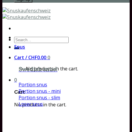
Search
for:
Snus
Cart /
CHF
0.00
0
No products in the cart.
Swedish snus!
0
Portion snus
Portion snus - mini
Cart
Portion snus - slim
Loser snus
No products in the cart.