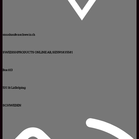
snuskaufenschweiz.ch
SWEDISHPRODUCTS ONLINE AB, SE5591835581
Box 613
531 16 Lidköping
SCHWEDEN