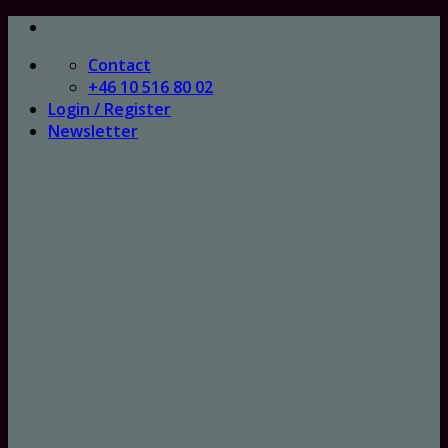
Skip
to
Contact
content
+46 10 516 80 02
Login / Register
Newsletter