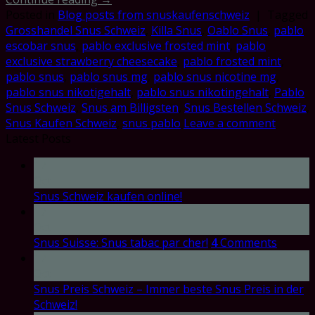
Posted in
Blog posts from snuskaufenschweiz
|
Tagged
Grosshandel Snus Schweiz
,
Killa Snus
,
Oablo Snus
,
pablo
escobar snus
,
pablo exclusive frosted mint
,
pablo
exclusive strawberry cheesecake
,
pablo frosted mint
,
pablo snus
,
pablo snus mg
,
pablo snus nicotine mg
,
pablo snus nikotigehalt
,
pablo snus nikotingehalt
,
Pablo
Snus Schweiz
,
Snus am Billigsten
,
Snus Bestellen Schweiz
,
Snus Kaufen Schweiz
,
snus pablo
Leave a comment
Latest Posts
17
Oct
Snus Schweiz kaufen online!
17
Oct
Snus Suisse: Snus tabac par cher!
4
Comments
17
Oct
Snus Preis Schweiz – Immer beste Snus Preis in der
Schweiz!