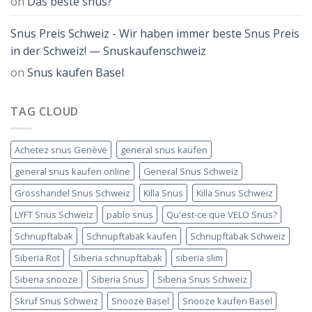
on
Das beste snus?
Snus Preis Schweiz - Wir haben immer beste Snus Preis
in der Schweiz! — Snuskaufenschweiz
on
Snus kaufen Basel
TAG CLOUD
Achetez snus Genève
general snus kaufen
general snus kaufen online
General Snus Schweiz
Grosshandel Snus Schweiz
Killa Snus
Killa Snus Schweiz
LYFT Snus Schweiz
pablo snus
Qu'est-ce que VELO Snus?
Schnupftabak
Schnupftabak kaufen
Schnupftabak Schweiz
Siberia Rot
Siberia schnupftabak
siberia slim
Siberia snooze
Siberia Snus
Siberia Snus Schweiz
Skruf Snus Schweiz
Snooze Basel
Snooze kaufen Basel