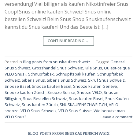
versendung! Viel billiger als kaufen Nikotinfreier Snus
Coop! Snus online kaufen Schweiz! Snus online
bestellen Schweiz! Beim Snus Shop Snuskaufenschweiz
kannst du Snus kaufen! Und das Beste ist: […]
CONTINUE READING
→
Posted in
Blog posts from snuskaufenschweiz
|
Tagged
General
Snus Schweiz
,
Grosshandel Snus Schweiz
,
Killa Snus
,
Qu'est-ce que
VELO Snus?
,
Schnupftabak
,
Schnupftabak kaufen
,
Schnupftabak
Schweiz
,
Siberia Snus
,
Siberia Snus Schweiz
,
Skruf Snus Schweiz
,
Snooze Basel
,
Snooze kaufen Basel
,
Snooze kaufen Genéve
,
Snooze kaufen Zürich
,
Snooze Suisse
,
Snooze VELO
,
Snus am
Billigsten
,
Snus Bestellen Schweiz
,
Snus kaufen Basel
,
Snus Kaufen
Schweiz
,
Snus kaufen Zürich
,
SNUSKAUFENSCHWEIZ.CH
,
VELO
snooze
,
VELO Snus Schweiz
,
VELO Snus Suisse
,
Wie benutzt man
VELO Snus?
Leave a comment
BLOG POSTS FROM SNUSKAUFENSCHWEIZ