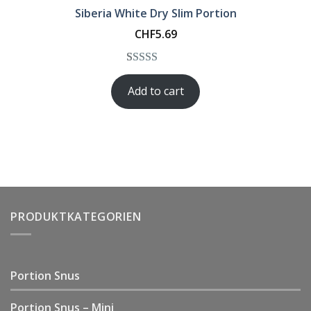
Siberia White Dry Slim Portion
CHF
5.69
Rated
1
5.00
Add to cart
out of 5
based on
customer
rating
PRODUKTKATEGORIEN
Portion Snus
Portion Snus – Mini