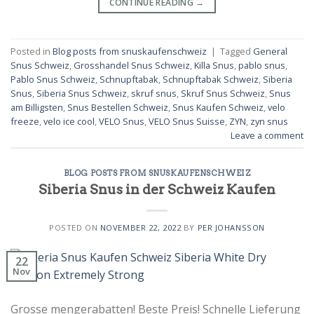
CONTINUE READING
→
Posted in
Blog posts from snuskaufenschweiz
|
Tagged
General
Snus Schweiz
,
Grosshandel Snus Schweiz
,
Killa Snus
,
pablo snus
,
Pablo Snus Schweiz
,
Schnupftabak
,
Schnupftabak Schweiz
,
Siberia
Snus
,
Siberia Snus Schweiz
,
skruf snus
,
Skruf Snus Schweiz
,
Snus
am Billigsten
,
Snus Bestellen Schweiz
,
Snus Kaufen Schweiz
,
velo
freeze
,
velo ice cool
,
VELO Snus
,
VELO Snus Suisse
,
ZYN
,
zyn snus
Leave a comment
BLOG POSTS FROM SNUSKAUFENSCHWEIZ
Siberia Snus in der Schweiz Kaufen
POSTED ON
NOVEMBER 22, 2022
BY
PER JOHANSSON
22
Nov
Grosse mengerabatten! Beste Preis! Schnelle Lieferung