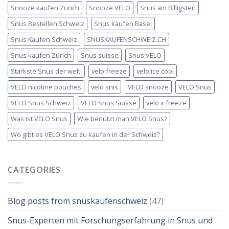
Snooze kaufen Zürich
Snooze VELO
Snus am Billigsten
Snus Bestellen Schweiz
Snus kaufen Basel
Snus Kaufen Schweiz
SNUSKAUFENSCHWEIZ.CH
Snus kaufen Zürich
Snus suisse
Snus VELO
Stärkste Snus der welt!
velo freeze
velo ice cool
VELO nicotine pouches
velo snis
VELO snooze
VELO Snus
VELO Snus Schweiz
VELO Snus Suisse
velo x freeze
Was ist VELO Snus
Wie benutzt man VELO Snus?
Wo gibt es VELO Snus zu kaufen in der Schweiz?
CATEGORIES
Blog posts from snuskaufenschweiz
(47)
Snus-Experten mit Forschungserfahrung in Snus und