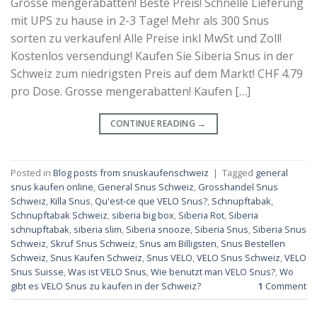
Grosse mengerabatten! Beste Preis! Schnelle Lieferung
mit UPS zu hause in 2-3 Tage! Mehr als 300 Snus
sorten zu verkaufen! Alle Preise inkl MwSt und Zoll!
Kostenlos versendung! Kaufen Sie Siberia Snus in der
Schweiz zum niedrigsten Preis auf dem Markt! CHF 4.79
pro Dose. Grosse mengerabatten! Kaufen […]
CONTINUE READING
→
Posted in
Blog posts from snuskaufenschweiz
|
Tagged
general
snus kaufen online
,
General Snus Schweiz
,
Grosshandel Snus
Schweiz
,
Killa Snus
,
Qu'est-ce que VELO Snus?
,
Schnupftabak
,
Schnupftabak Schweiz
,
siberia big box
,
Siberia Rot
,
Siberia
schnupftabak
,
siberia slim
,
Siberia snooze
,
Siberia Snus
,
Siberia Snus
Schweiz
,
Skruf Snus Schweiz
,
Snus am Billigsten
,
Snus Bestellen
Schweiz
,
Snus Kaufen Schweiz
,
Snus VELO
,
VELO Snus Schweiz
,
VELO
Snus Suisse
,
Was ist VELO Snus
,
Wie benutzt man VELO Snus?
,
Wo
gibt es VELO Snus zu kaufen in der Schweiz?
1
Comment