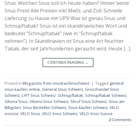
Snus: Welchen Snus soll ich heute haben? Immer beste
Snus Preis! Alle Preisen inkl MwSt. und Zoll. Schnelle
Lieferung zu Hause mit UPS! Was ist genau Snus und
Schnupftabak? Snus ist ein skandinavisches Wort und
bedeutet “Schnupftabak” (wie in “Schnupftabak
nehmen”). In Skandinavien ist Snus eine Art feuchter
Tabak, der seit Jahrhunderten geraucht wird. Heute […]
CONTINUE READING
→
Posted in
Blog posts from snuskaufenschweiz
|
Tagged
general
snus kaufen online
,
General Snus Schweiz
,
Grosshandel Snus
Schweiz
,
LYFT Snus Schweiz
,
Schnupftabak
,
Schnupftabak Schweiz
,
Siberia Snus
,
Siberia Snus Schweiz
,
Skruf Snus Schweiz
,
Snus am
Billigsten
,
Snus Bestellen Schweiz
,
Snus Kaufen Schweiz
,
VELO
snooze
,
VELO Snus
,
VELO Snus Schweiz
,
VELO Snus Suisse
2
Comments