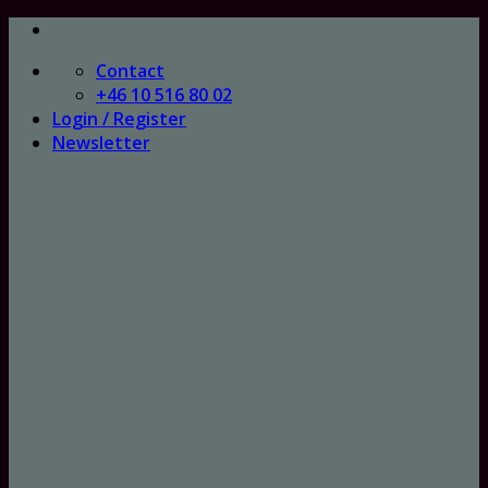
Skip
to
Contact
content
+46 10 516 80 02
Login / Register
Newsletter