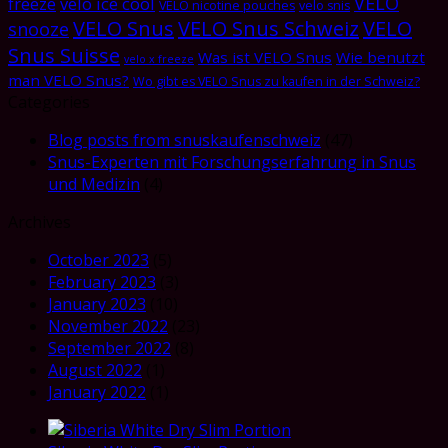
VELO
freeze
velo ice cool
VELO nicotine pouches
velo snis
VELO Snus
VELO Snus Schweiz
VELO
snooze
Snus Suisse
Was ist VELO Snus
Wie benutzt
velo x freeze
man VELO Snus?
Wo gibt es VELO Snus zu kaufen in der Schweiz?
Categories
Blog posts from snuskaufenschweiz
(47)
Snus-Experten mit Forschungserfahrung in Snus
und Medizin
(4)
Archives
October 2023
(5)
February 2023
(3)
January 2023
(10)
November 2022
(23)
September 2022
(8)
August 2022
(1)
January 2022
(1)