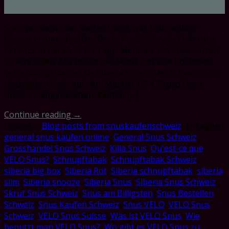
Nov
Snus wo kann man kaufen? Snus wo? Snus wohin?
Grosse mengerabatten! Beste Preis! Schnelle Lieferung
mit UPS zu hause in 2-3 Tage! Mehr als 300 Snus sorten
zu verkaufen! Alle Preise inkl MwSt und Zoll! Kostenlos
versendung! Kaufen Sie Siberia Snus in der Schweiz zum
niedrigsten Preis auf dem Markt! CHF 4.79 pro Dose.
Grosse mengerabatten! Kaufen […]
Continue reading
→
Posted in
Blog posts from snuskaufenschweiz
|
Tagged
general snus kaufen online
,
General Snus Schweiz
,
Grosshandel Snus Schweiz
,
Killa Snus
,
Qu'est-ce que
VELO Snus?
,
Schnupftabak
,
Schnupftabak Schweiz
,
siberia big box
,
Siberia Rot
,
Siberia schnupftabak
,
siberia
slim
,
Siberia snooze
,
Siberia Snus
,
Siberia Snus Schweiz
,
Skruf Snus Schweiz
,
Snus am Billigsten
,
Snus Bestellen
Schweiz
,
Snus Kaufen Schweiz
,
Snus VELO
,
VELO Snus
Schweiz
,
VELO Snus Suisse
,
Was ist VELO Snus
,
Wie
benutzt man VELO Snus?
,
Wo gibt es VELO Snus zu