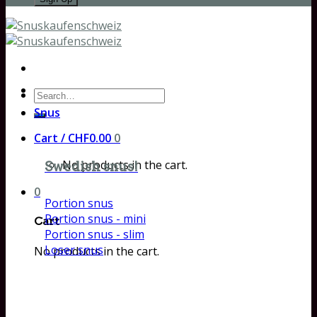
Search
for:
Snus
Cart /
CHF
0.00
0
No products in the cart.
Swedish snus!
0
Portion snus
Portion snus - mini
Cart
Portion snus - slim
Loser snus
No products in the cart.