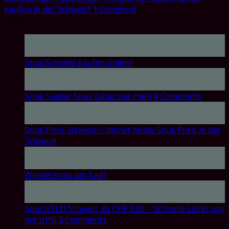
kaufen in der Schweiz?
1
Comment
Latest Posts
17
Oct
Snus Schweiz kaufen online!
17
Oct
Snus Suisse: Snus tabac par cher!
4
Comments
17
Oct
Snus Preis Schweiz – Immer beste Snus Preis in der
Schweiz!
17
Oct
Wieviel snus am Tag?
17
Oct
Snus VELO Schweiz ab CHF 3.90 – Schnelle Lieferung
mit UPS!
2
Comments