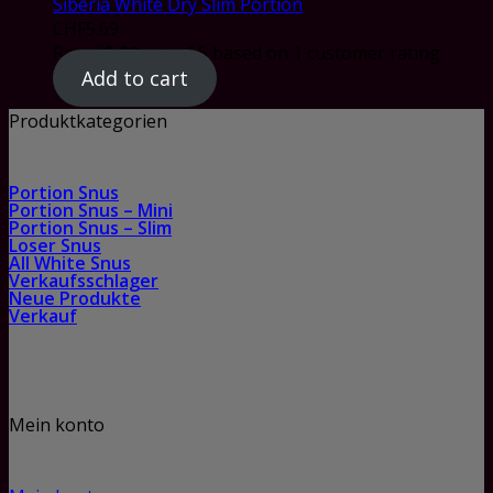
Siberia White Dry Slim Portion
CHF
5.69
Rated
5.00
out of 5 based on
1
customer rating
Add to cart
Produktkategorien
Portion Snus
Portion Snus – Mini
Portion Snus – Slim
Loser Snus
All White Snus
Verkaufsschlager
Neue Produkte
Verkauf
Mein konto