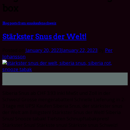
box
Blog posts from snuskaufenschweiz
Stärkster Snus der Welt!
Posted on
January 20, 2023
January 22, 2023
by
Per
Johansson
20
Jan
Siberia Snus ab CHF 3.93 inkl MwSt und Zoll in der
Schweiz! Grosse mengerabatten! Schnelle Lieferung in 2-
3 tage mit UPS! Kaufen Siberia Snus, der stärkster snus
der Welt am Billigsten! Stärkster Snus der Welt! Siberia
Snus! Snooze tabak! Tiefsten Schnupftabakpreis!
Stärkster Snus! Stärkste snus! Stärkste snus Schweiz!