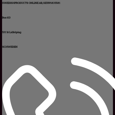
SWEDISHPRODUCTS ONLINE AB, SE5591835581
Box 613
531 16 Lidköping
SCHWEDEN