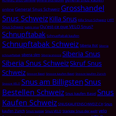
general snus kaufen
Achetez snus Genève
general snus kaufen
Grosshandel
General Snus Schweiz
online
Snus Schweiz
Killa Snus
Killa Snus Schweiz
LYFT
Qu'est-ce que VELO Snus?
Snus Schweiz
pablo snus
Schnupftabak
Schnupftabak kaufen
Schnupftabak Schweiz
Siberia Rot
Siberia
Siberia Snus
siberia slim
schnupftabak
Siberia snooze
Siberia Snus Schweiz
Skruf Snus
Schweiz
Snooze Basel
Snooze kaufen Basel
Snooze kaufen Zürich
Snus am Billigsten
Snus
Snooze VELO
Bestellen Schweiz
Snus
Snus kaufen Basel
Kaufen Schweiz
SNUSKAUFENSCHWEIZ.CH
Snus
velo
kaufen Zürich
Snus suisse
Snus VELO
Stärkste Snus der welt!