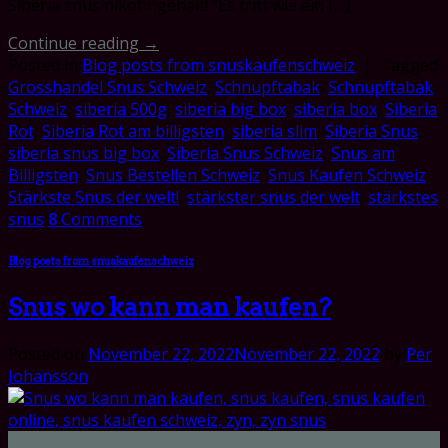
Siberia snus nikotingehalt! “Es tritt wie ein […]
Continue reading
→
Posted in
Blog posts from snuskaufenschweiz
|
Tagged
Grosshandel Snus Schweiz
,
Schnupftabak
,
Schnupftabak
Schweiz
,
siberia 500g
,
siberia big box
,
siberia box
,
Siberia
Rot
,
Siberia Rot am billigsten
,
siberia slim
,
Siberia Snus
,
siberia snus big box
,
Siberia Snus Schweiz
,
Snus am
Billigsten
,
Snus Bestellen Schweiz
,
Snus Kaufen Schweiz
,
Stärkste Snus der welt!
,
stärkster snus der welt
,
stärkstes
snus
8
Comments
Blog posts from snuskaufenschweiz
Snus wo kann man kaufen?
Posted on
November 22, 2022
November 22, 2022
by
Per
Johansson
22