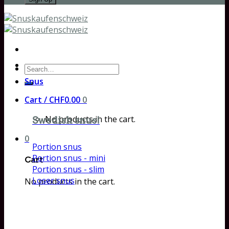
Search
for:
Snus
Cart /
CHF
0.00
0
No products in the cart.
Swedish snus!
0
Portion snus
Portion snus - mini
Cart
Portion snus - slim
Loser snus
No products in the cart.