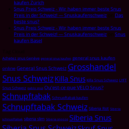
kaufen Zürich
Snus Preis Schweiz - Wir haben immer beste Snus
Preis in der Schweiz! — Snuskaufenschweiz
on
Das
beste snus?
Snus Preis Schweiz - Wir haben immer beste Snus
Preis in der Schweiz! — Snuskaufenschweiz
on
Snus
kaufen Basel
Tag Cloud
general snus kaufen
Achetez snus Genève
general snus kaufen
Grosshandel
General Snus Schweiz
online
Snus Schweiz
Killa Snus
Killa Snus Schweiz
LYFT
Qu'est-ce que VELO Snus?
Snus Schweiz
pablo snus
Schnupftabak
Schnupftabak kaufen
Schnupftabak Schweiz
Siberia Rot
Siberia
Siberia Snus
siberia slim
schnupftabak
Siberia snooze
Siberia Snus Schweiz
Skruf Snus