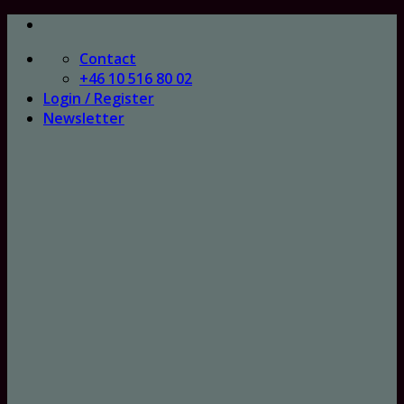
Skip
to
Contact
content
+46 10 516 80 02
Login / Register
Newsletter