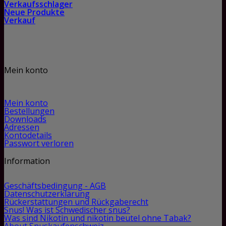
Verkaufsschlager
Neue Produkte
Verkauf
Mein konto
Mein konto
Bestellungen
Downloads
Adressen
Kontodetails
Passwort verloren
Information
Geschäftsbedingung - AGB
Datenschutzerklärung
Rückerstattungen und Rückgaberecht
Snus! Was ist Schwedischer snus?
Was sind Nikotin und nikotin beutel ohne Tabak?