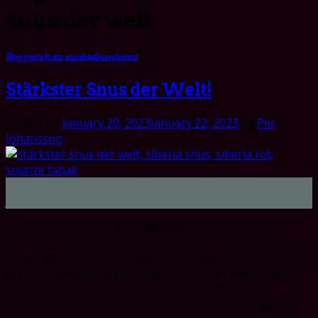
snus der welt
Blog posts from snuskaufenschweiz
Stärkster Snus der Welt!
Posted on
January 20, 2023
January 22, 2023
by
Per
Johansson
20
Jan
Siberia Snus ab CHF 3.93 inkl MwSt und Zoll in der
Schweiz! Grosse mengerabatten! Schnelle Lieferung in 2-
3 tage mit UPS! Kaufen Siberia Snus, der stärkster snus
der Welt am Billigsten! Stärkster Snus der Welt! Siberia
Snus! Snooze tabak! Tiefsten Schnupftabakpreis!
Stärkster Snus! Stärkste snus! Stärkste snus Schweiz!