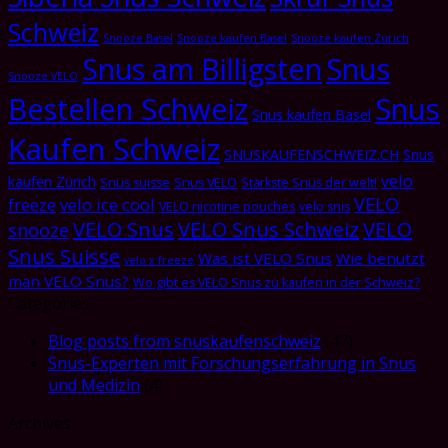
Schweiz
Snooze Basel
Snooze kaufen Basel
Snooze kaufen Zürich
Snus am Billigsten
Snus
Snooze VELO
Bestellen Schweiz
Snus
Snus kaufen Basel
Kaufen Schweiz
SNUSKAUFENSCHWEIZ.CH
Snus
velo
kaufen Zürich
Snus suisse
Snus VELO
Stärkste Snus der welt!
VELO
freeze
velo ice cool
VELO nicotine pouches
velo snis
VELO Snus
VELO Snus Schweiz
VELO
snooze
Snus Suisse
Was ist VELO Snus
Wie benutzt
velo x freeze
man VELO Snus?
Wo gibt es VELO Snus zu kaufen in der Schweiz?
Categories
Blog posts from snuskaufenschweiz
(47)
Snus-Experten mit Forschungserfahrung in Snus
und Medizin
(4)
Archives