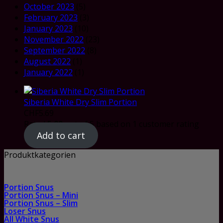
October 2023
(5)
February 2023
(3)
January 2023
(10)
November 2022
(23)
September 2022
(8)
August 2022
(1)
January 2022
(1)
Siberia White Dry Slim Portion
CHF
5.69
Rated
5.00
out of 5 based on
1
customer rating
Add to cart
Produktkategorien
Portion Snus
Portion Snus – Mini
Portion Snus – Slim
Loser Snus
All White Snus