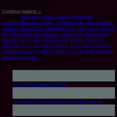
Siberia snus nikotingehalt! “Es tritt wie ein […]
Continue reading
→
Posted in
Blog posts from snuskaufenschweiz
|
Tagged
Grosshandel Snus Schweiz
,
Schnupftabak
,
Schnupftabak
Schweiz
,
siberia 500g
,
siberia big box
,
siberia box
,
Siberia
Rot
,
Siberia Rot am billigsten
,
siberia slim
,
Siberia Snus
,
siberia snus big box
,
Siberia Snus Schweiz
,
Snus am
Billigsten
,
Snus Bestellen Schweiz
,
Snus Kaufen Schweiz
,
Stärkste Snus der welt!
,
stärkster snus der welt
,
stärkstes
snus
8
Comments
Latest Posts
17
Oct
Snus Schweiz kaufen online!
17
Oct
Snus Suisse: Snus tabac par cher!
4
Comments
17
Oct