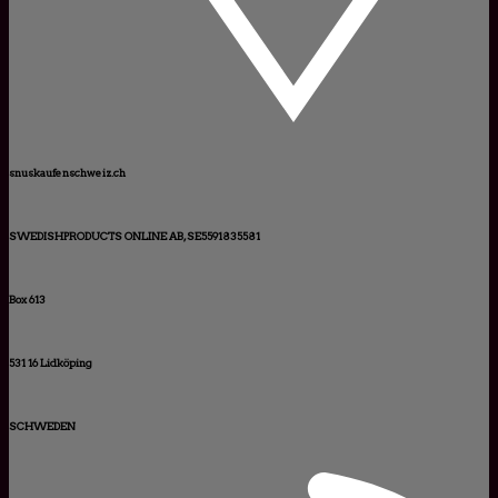
snuskaufenschweiz.ch
SWEDISHPRODUCTS ONLINE AB, SE5591835581
Box 613
531 16 Lidköping
SCHWEDEN