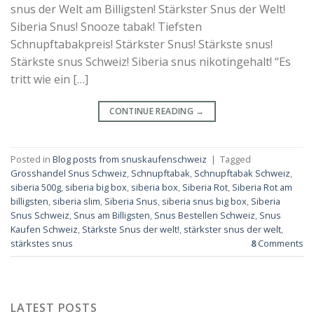
snus der Welt am Billigsten! Stärkster Snus der Welt!
Siberia Snus! Snooze tabak! Tiefsten
Schnupftabakpreis! Stärkster Snus! Stärkste snus!
Stärkste snus Schweiz! Siberia snus nikotingehalt! “Es
tritt wie ein […]
CONTINUE READING
→
Posted in
Blog posts from snuskaufenschweiz
|
Tagged
Grosshandel Snus Schweiz
,
Schnupftabak
,
Schnupftabak Schweiz
,
siberia 500g
,
siberia big box
,
siberia box
,
Siberia Rot
,
Siberia Rot am
billigsten
,
siberia slim
,
Siberia Snus
,
siberia snus big box
,
Siberia
Snus Schweiz
,
Snus am Billigsten
,
Snus Bestellen Schweiz
,
Snus
Kaufen Schweiz
,
Stärkste Snus der welt!
,
stärkster snus der welt
,
stärkstes snus
8
Comments
LATEST POSTS