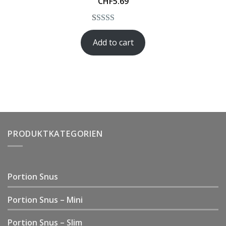
CHF
5.69
Rated
1
5.00
Add to cart
out of 5
based on
customer
rating
PRODUKTKATEGORIEN
Portion Snus
Portion Snus – Mini
Portion Snus – Slim