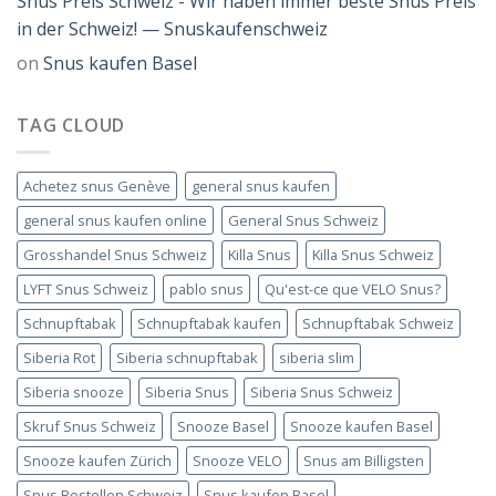
Snus Preis Schweiz - Wir haben immer beste Snus Preis
in der Schweiz! — Snuskaufenschweiz
on
Snus kaufen Basel
TAG CLOUD
Achetez snus Genève
general snus kaufen
general snus kaufen online
General Snus Schweiz
Grosshandel Snus Schweiz
Killa Snus
Killa Snus Schweiz
LYFT Snus Schweiz
pablo snus
Qu'est-ce que VELO Snus?
Schnupftabak
Schnupftabak kaufen
Schnupftabak Schweiz
Siberia Rot
Siberia schnupftabak
siberia slim
Siberia snooze
Siberia Snus
Siberia Snus Schweiz
Skruf Snus Schweiz
Snooze Basel
Snooze kaufen Basel
Snooze kaufen Zürich
Snooze VELO
Snus am Billigsten
Snus Bestellen Schweiz
Snus kaufen Basel