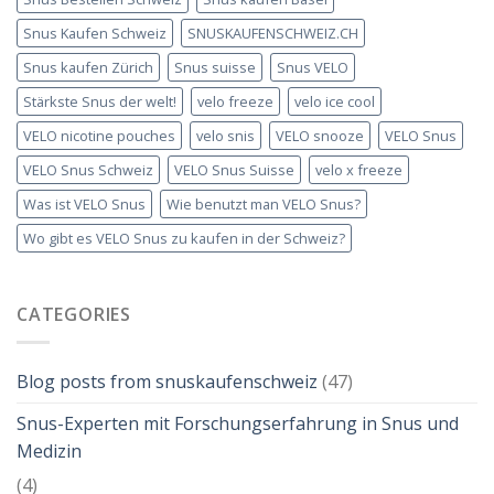
Snus Kaufen Schweiz
SNUSKAUFENSCHWEIZ.CH
Snus kaufen Zürich
Snus suisse
Snus VELO
Stärkste Snus der welt!
velo freeze
velo ice cool
VELO nicotine pouches
velo snis
VELO snooze
VELO Snus
VELO Snus Schweiz
VELO Snus Suisse
velo x freeze
Was ist VELO Snus
Wie benutzt man VELO Snus?
Wo gibt es VELO Snus zu kaufen in der Schweiz?
CATEGORIES
Blog posts from snuskaufenschweiz
(47)
Snus-Experten mit Forschungserfahrung in Snus und
Medizin
(4)