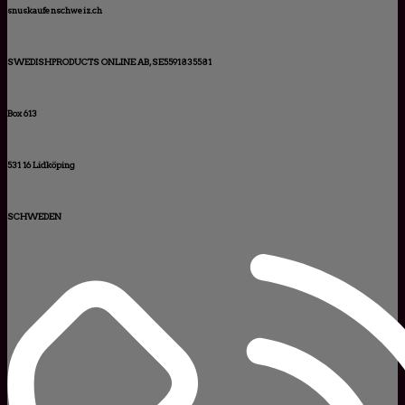
snuskaufenschweiz.ch
SWEDISHPRODUCTS ONLINE AB, SE5591835581
Box 613
531 16 Lidköping
SCHWEDEN