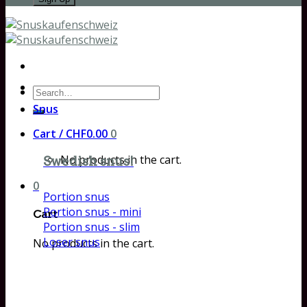
Search
for:
Snus
Cart /
CHF
0.00
0
No products in the cart.
Swedish snus!
0
Portion snus
Portion snus - mini
Cart
Portion snus - slim
Loser snus
No products in the cart.