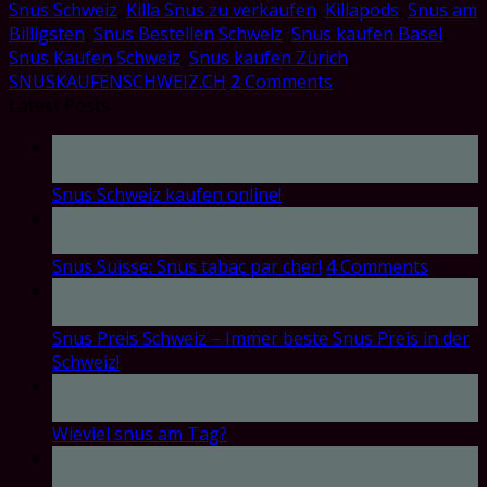
Snus Schweiz
,
Killa Snus zu verkaufen
,
Killapods
,
Snus am
Billigsten
,
Snus Bestellen Schweiz
,
Snus kaufen Basel
,
Snus Kaufen Schweiz
,
Snus kaufen Zürich
,
SNUSKAUFENSCHWEIZ.CH
2
Comments
Latest Posts
17
Oct
Snus Schweiz kaufen online!
17
Oct
Snus Suisse: Snus tabac par cher!
4
Comments
17
Oct
Snus Preis Schweiz – Immer beste Snus Preis in der
Schweiz!
17
Oct
Wieviel snus am Tag?
17
Oct