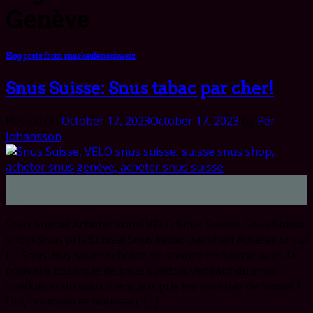
Genève
Blog posts from snuskaufenschweiz
Snus Suisse: Snus tabac par cher!
Posted on
October 17, 2023
October 17, 2023
by
Per
Johansson
17
Oct
Snus Suisse! Acheter snus! VELO Snus Suisse! Snus Suisse
shop! Snus prix Suisse! Snus tabac par cher! Acheter snus!
Le Snus! Buy snus! Achetez du snooze en Suisse dans la
nouvelle boutique de snus suédois vendant du snus
suédois et du snus blanc aux prix les plus bas de Suisse !
Oui, nouveau et nouveau, […]