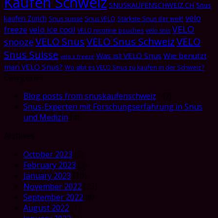
Kaufen Schweiz
SNUSKAUFENSCHWEIZ.CH
Snus
velo
kaufen Zürich
Snus suisse
Snus VELO
Stärkste Snus der welt!
VELO
freeze
velo ice cool
VELO nicotine pouches
velo snis
VELO Snus
VELO Snus Schweiz
VELO
snooze
Snus Suisse
Was ist VELO Snus
Wie benutzt
velo x freeze
man VELO Snus?
Wo gibt es VELO Snus zu kaufen in der Schweiz?
Categories
Blog posts from snuskaufenschweiz
(47)
Snus-Experten mit Forschungserfahrung in Snus
und Medizin
(4)
Archives
October 2023
(5)
February 2023
(3)
January 2023
(10)
November 2022
(23)
September 2022
(8)
August 2022
(1)