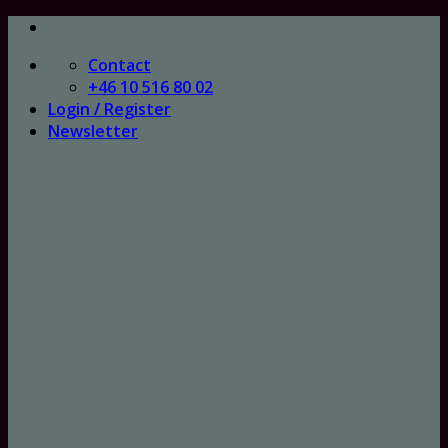
Skip
to
Contact
content
+46 10 516 80 02
Login / Register
Newsletter