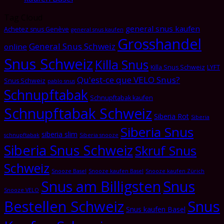
Tag Cloud
general snus kaufen
Achetez snus Genève
general snus kaufen
Grosshandel
General Snus Schweiz
online
Snus Schweiz
Killa Snus
Killa Snus Schweiz
LYFT
Qu'est-ce que VELO Snus?
Snus Schweiz
pablo snus
Schnupftabak
Schnupftabak kaufen
Schnupftabak Schweiz
Siberia Rot
Siberia
Siberia Snus
siberia slim
schnupftabak
Siberia snooze
Siberia Snus Schweiz
Skruf Snus
Schweiz
Snooze Basel
Snooze kaufen Basel
Snooze kaufen Zürich
Snus am Billigsten
Snus
Snooze VELO
Bestellen Schweiz
Snus
Snus kaufen Basel