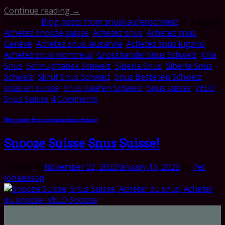
Continue reading
→
Posted in
Blog posts from snuskaufenschweiz
|
Tagged
Achetez snooze suisse
,
Achetez snus
,
Achetez snus
Genève
,
Achetez snus lausanne
,
Achetez snus lugano
,
Achetez snus montreux
,
Grosshandel Snus Schweiz
,
Killa
Snus
,
Schnupftabak Schweiz
,
Siberia Snus
,
Siberia Snus
Schweiz
,
Skruf Snus Schweiz
,
Snus Bestellen Schweiz
,
snus en suisse
,
Snus Kaufen Schweiz
,
Snus suisse
,
VELO
Snus Suisse
4
Comments
Blog posts from snuskaufenschweiz
Snooze Suisse Snus Suisse!
Posted on
November 22, 2022
January 16, 2023
by
Per
Johansson
22
Nov