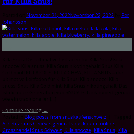
für Killa Snus!
Posted on
November 21, 2022
November 22, 2022
by
Per
Johansson
21
Nov
Killa Snus: Der ultimative Leitfaden für Killa Snus! Killa
snooze! Killa snuss! Killa Snus nikotingehalt! Snus Killa
Cold mint! KILLAPODS, KILLA CHEW, KILLA SNUS – der
ultimative Leitfaden für Killa Snus! Killa snooze! Killa
snuss! Snus Killa Cold mint! Killa Snus nikotingehalt! Das
ist die neue Generation von SNUS! Es funktioniert genau
wie ein traditioneller […]
Continue reading
→
Posted in
Blog posts from snuskaufenschweiz
|
Tagged
Achetez snus Genève
,
general snus kaufen online
,
Grosshandel Snus Schweiz
,
Killa snooze
,
Killa Snus
,
Killa