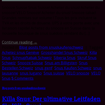
Snooze Suisse Snus Suisse! Acheter du snus! Acheter du
snooze! VELO Snooze! Acheter du snus! Snooze tabac!
Grandes remises sur volume ! Tous les prix incluent la
TVA et les droits de douane. UPS à votre porte avec une
livraison rapide! Achetez du snooze en Suisse dans la
nouvelle boutique de snus suédois vendant du […]
Continue reading
→
Posted in
Blog posts from snuskaufenschweiz
|
Tagged
Achetez snus Genève
,
Grosshandel Snus Schweiz
,
Killa
Snus
,
Schnupftabak Schweiz
,
Siberia Snus
,
Skruf Snus
Schweiz
,
Snooze Suisse
,
Snus am Billigsten
,
Snus
Bestellen Schweiz
,
snus genf
,
Snus Kaufen Schweiz
,
snus
lausanne
,
snus lugano
,
Snus suisse
,
VELO snooze
,
VELO
Snus
5
Comments
Blog posts from snuskaufenschweiz
Killa Snus: Der ultimative Leitfaden