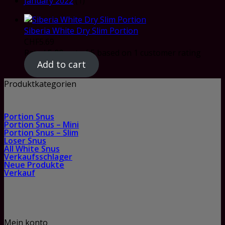
January 2022
(1)
Siberia White Dry Slim Portion
CHF
5.69
Rated
5.00
out of 5 based on
1
customer rating
Add to cart
Produktkategorien
Portion Snus
Portion Snus – Mini
Portion Snus – Slim
Loser Snus
All White Snus
Verkaufsschlager
Neue Produkte
Verkauf
Mein konto