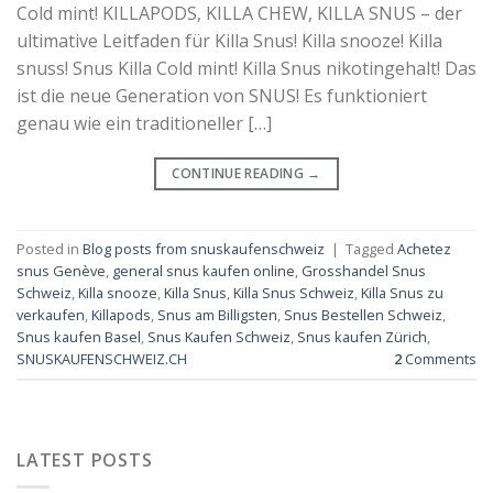
Cold mint! KILLAPODS, KILLA CHEW, KILLA SNUS – der
ultimative Leitfaden für Killa Snus! Killa snooze! Killa
snuss! Snus Killa Cold mint! Killa Snus nikotingehalt! Das
ist die neue Generation von SNUS! Es funktioniert
genau wie ein traditioneller […]
CONTINUE READING
→
Posted in
Blog posts from snuskaufenschweiz
|
Tagged
Achetez
snus Genève
,
general snus kaufen online
,
Grosshandel Snus
Schweiz
,
Killa snooze
,
Killa Snus
,
Killa Snus Schweiz
,
Killa Snus zu
verkaufen
,
Killapods
,
Snus am Billigsten
,
Snus Bestellen Schweiz
,
Snus kaufen Basel
,
Snus Kaufen Schweiz
,
Snus kaufen Zürich
,
SNUSKAUFENSCHWEIZ.CH
2
Comments
LATEST POSTS