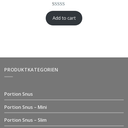
Rated
1
5.00
Add to cart
out of 5
based on
customer
rating
PRODUKTKATEGORIEN
Portion Snus
Portion Snus – Mini
Portion Snus – Slim