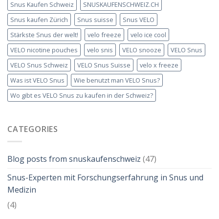
Snus Kaufen Schweiz
SNUSKAUFENSCHWEIZ.CH
Snus kaufen Zürich
Snus suisse
Snus VELO
Stärkste Snus der welt!
velo freeze
velo ice cool
VELO nicotine pouches
velo snis
VELO snooze
VELO Snus
VELO Snus Schweiz
VELO Snus Suisse
velo x freeze
Was ist VELO Snus
Wie benutzt man VELO Snus?
Wo gibt es VELO Snus zu kaufen in der Schweiz?
CATEGORIES
Blog posts from snuskaufenschweiz
(47)
Snus-Experten mit Forschungserfahrung in Snus und
Medizin
(4)