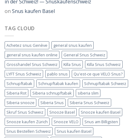
in der Schweiz! — Snuskaufenschweiz
on
Snus kaufen Basel
TAG CLOUD
Achetez snus Genève
general snus kaufen
general snus kaufen online
General Snus Schweiz
Grosshandel Snus Schweiz
Killa Snus
Killa Snus Schweiz
LYFT Snus Schweiz
pablo snus
Qu'est-ce que VELO Snus?
Schnupftabak
Schnupftabak kaufen
Schnupftabak Schweiz
Siberia Rot
Siberia schnupftabak
siberia slim
Siberia snooze
Siberia Snus
Siberia Snus Schweiz
Skruf Snus Schweiz
Snooze Basel
Snooze kaufen Basel
Snooze kaufen Zürich
Snooze VELO
Snus am Billigsten
Snus Bestellen Schweiz
Snus kaufen Basel