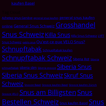
kaufen Basel
Tag Cloud
general snus kaufen
Achetez snus Genève
general snus kaufen
Grosshandel
General Snus Schweiz
online
Snus Schweiz
Killa Snus
Killa Snus Schweiz
LYFT
Qu'est-ce que VELO Snus?
Snus Schweiz
pablo snus
Schnupftabak
Schnupftabak kaufen
Schnupftabak Schweiz
Siberia Rot
Siberia
Siberia Snus
siberia slim
schnupftabak
Siberia snooze
Siberia Snus Schweiz
Skruf Snus
Schweiz
Snooze Basel
Snooze kaufen Basel
Snooze kaufen Zürich
Snus am Billigsten
Snus
Snooze VELO
Bestellen Schweiz
Snus
Snus kaufen Basel