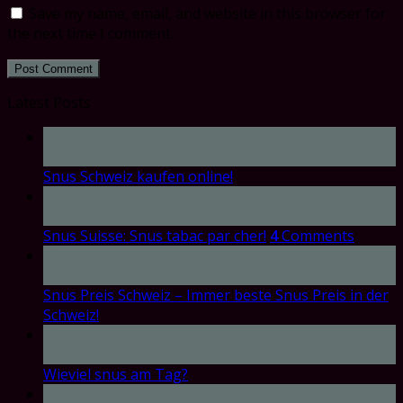
Save my name, email, and website in this browser for
the next time I comment.
Latest Posts
17
Oct
Snus Schweiz kaufen online!
17
Oct
Snus Suisse: Snus tabac par cher!
4
Comments
17
Oct
Snus Preis Schweiz – Immer beste Snus Preis in der
Schweiz!
17
Oct
Wieviel snus am Tag?
17