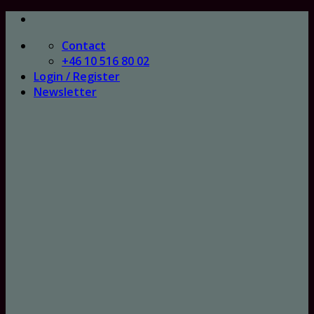
Skip
to
Contact
content
+46 10 516 80 02
Login / Register
Newsletter