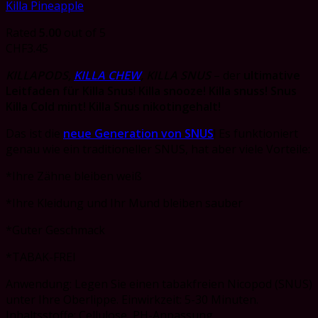
Killa Pineapple
Rated
5.00
out of 5
CHF
3.45
KILLAPODS,
KILLA CHEW
, KILLA SNUS
– der
ultimative
Leitfaden für Killa Snus
!
Killa snooze!
Killa snuss! Snus
Killa Cold mint!
Killa Snus nikotingehalt!
Das ist die
neue Generation von SNUS
! Es funktioniert
genau wie ein traditioneller SNUS, hat aber viele Vorteile:
*Ihre Zähne bleiben weiß
*Ihre Kleidung und Ihr Mund bleiben sauber
*Guter Geschmack
*TABAK-FREI
Anwendung: Legen Sie einen tabakfreien Nicopod (SNUS)
unter Ihre Oberlippe. Einwirkzeit: 5-30 Minuten.
Inhaltsstoffe: Cellulose, PH-Anpassung,