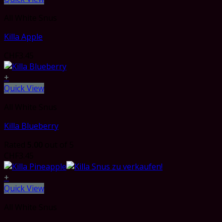
All White Snus
Killa Apple
CHF
3.45
+
Quick View
All White Snus
Killa Blueberry
Rated
5.00
out of 5
CHF
3.45
+
Quick View
All White Snus