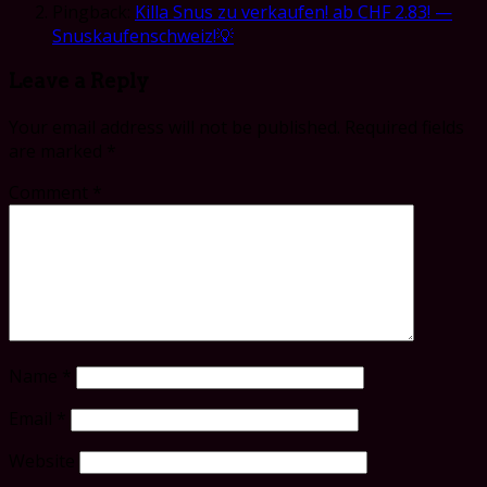
Pingback:
Killa Snus zu verkaufen! ab CHF 2.83! —
Snuskaufenschweiz!💡
Leave a Reply
Your email address will not be published.
Required fields
are marked
*
Comment
*
Name
*
Email
*
Website