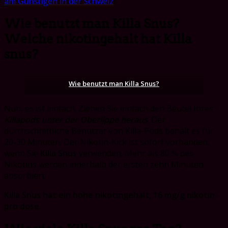
am Günstigen in der Schweiz
!
Wie benutzt man Killa Snus?
Welche nikotingehalt hat Killa
snus?
Wie benutzt man Killa Snus?
Nun, es ist einfach. Ziehen Sie einfach den Beutel Ihres
Killapods unter der Oberlippe heraus
. Der
durchschnittliche Benutzer von Killa-Pods behält es für
20-30 Minuten. Der Nikotin-Kick ist sofort vorhanden,
wenn Sie
Killa Snus
verwenden. Mehr als 80 % des
Nikotins werden innerhalb der ersten zehn Minuten
absorbiert.
Killa Snus hat ein hohe nikotingehalt, 16 mg/g nikotin
pro dose
.