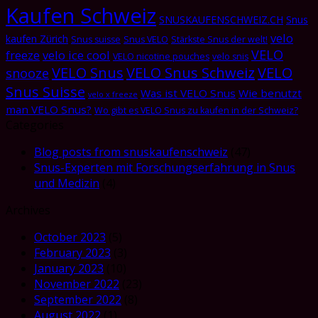
Kaufen Schweiz
SNUSKAUFENSCHWEIZ.CH
Snus
velo
kaufen Zürich
Snus suisse
Snus VELO
Stärkste Snus der welt!
VELO
freeze
velo ice cool
VELO nicotine pouches
velo snis
VELO Snus
VELO Snus Schweiz
VELO
snooze
Snus Suisse
Was ist VELO Snus
Wie benutzt
velo x freeze
man VELO Snus?
Wo gibt es VELO Snus zu kaufen in der Schweiz?
Categories
Blog posts from snuskaufenschweiz
(47)
Snus-Experten mit Forschungserfahrung in Snus
und Medizin
(4)
Archives
October 2023
(5)
February 2023
(3)
January 2023
(10)
November 2022
(23)
September 2022
(8)
August 2022
(1)