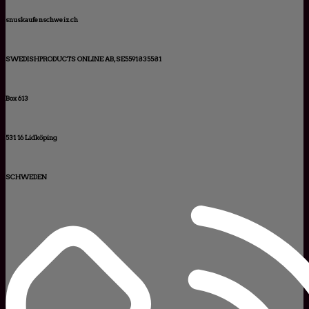
snuskaufenschweiz.ch
SWEDISHPRODUCTS ONLINE AB, SE5591835581
Box 613
531 16 Lidköping
SCHWEDEN