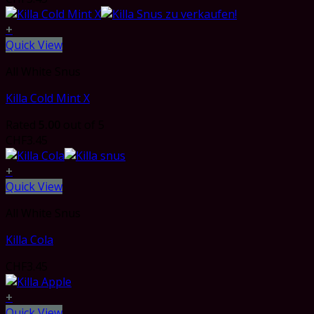
+
Quick View
All White Snus
Killa Cold Mint X
Rated
5.00
out of 5
CHF
3.45
+
Quick View
All White Snus
Killa Cola
CHF
3.45
+
Quick View