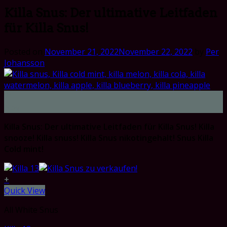
Killa Snus: Der ultimative Leitfaden
für Killa Snus!
Posted on
November 21, 2022
November 22, 2022
by
Per
Johansson
21
Nov
Killa Snus: Der ultimative Leitfaden für Killa Snus!
Killa
snooze!
Killa snuss! Killa Snus nikotingehalt!
Snus Killa
Cold mint!
+
Quick View
All White Snus