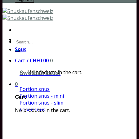
Search
for:
Snus
Cart /
CHF
0.00
0
No products in the cart.
Swedish snus!
0
Portion snus
Portion snus - mini
Cart
Portion snus - slim
Loser snus
No products in the cart.