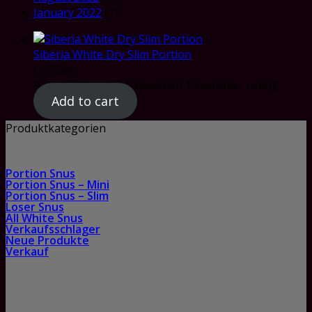
January 2022
(1)
Siberia White Dry Slim Portion
CHF
5.69
Rated
5.00
out of 5 based on
1
customer rating
Add to cart
Produktkategorien
Portion Snus
Portion Snus – Mini
Portion Snus – Slim
Loser Snus
All White Snus
Verkaufsschlager
Neue Produkte
Verkauf