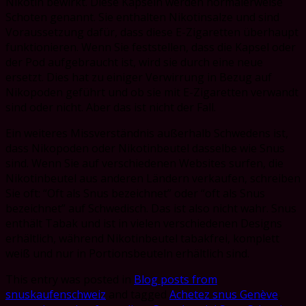
Nikotin bewirkt. Diese Kapseln werden normalerweise
Schoten genannt. Sie enthalten Nikotinsalze und sind
Voraussetzung dafür, dass diese E-Zigaretten überhaupt
funktionieren. Wenn Sie feststellen, dass die Kapsel oder
der Pod aufgebraucht ist, wird sie durch eine neue
ersetzt. Dies hat zu einiger Verwirrung in Bezug auf
Nikopoden geführt und ob sie mit E-Zigaretten verwandt
sind oder nicht. Aber das ist nicht der Fall.
Ein weiteres Missverständnis außerhalb Schwedens ist,
dass Nikopoden oder Nikotinbeutel dasselbe wie Snus
sind. Wenn Sie auf verschiedenen Websites surfen, die
Nikotinbeutel aus anderen Ländern verkaufen, schreiben
Sie oft: “Oft als Snus bezeichnet” oder “oft als Snus
bezeichnet” auf Schwedisch. Das ist also nicht wahr. Snus
enthält Tabak und ist in vielen verschiedenen Designs
erhältlich, während Nikotinbeutel tabakfrei, komplett
weiß und nur in Portionsbeuteln erhältlich sind.
This entry was posted in
Blog posts from
snuskaufenschweiz
and tagged
Achetez snus Genève
,