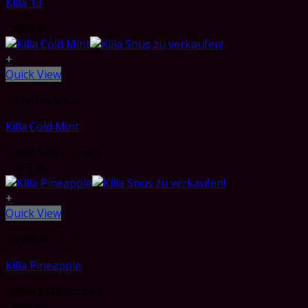
Killa 13
CHF
3.45
+
Quick View
All White Snus
Killa Cold Mint
Rated
5.00
out of 5
CHF
3.45
+
Quick View
All White Snus
Killa Pineapple
Rated
5.00
out of 5
CHF
3.45