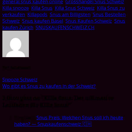
general snus kaufen online
,
Grosshandel Snus Schweiz
,
Killa snooze
,
Killa Snus
,
Killa Snus Schweiz
,
Killa Snus zu
verkaufen
,
Killapods
,
Snus am Billigsten
,
Snus Bestellen
Schweiz
,
Snus kaufen Basel
,
Snus Kaufen Schweiz
,
Snus
kaufen Zürich
,
SNUSKAUFENSCHWEIZ.CH
.
Per Johansson
Snooze Schweiz
Wo gibt es Snus zu kaufen in der Schweiz?
2 thoughts on “
Killa Snus: Der ultimative
Leitfaden für Killa Snus!
”
Pingback:
Snus Preis: Welchen Snus soll ich heute
haben? — Snuskaufenschweiz 🇨🇭