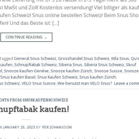
kl MwSt und Zoll! Kostenlos versendung! Viel billiger als kau
aufen Schweiz! Snus online bestellen Schweiz! Beim Snus Sh
n! Und das Beste ist: […]
CONTINUE READING
→
Tagged
General Snus Schweiz
,
Grosshandel Snus Schweiz
,
Killa Snus
,
Qu'e
kaufen
,
Schnupftabak Schweiz
,
Siberia Snus
,
Siberia Snus Schweiz
,
Skruf
el
,
Snooze kaufen Genéve
,
Snooze kaufen Zürich
,
Snooze Suisse
,
Snooze
,
Snus kaufen Basel
,
Snus Kaufen Schweiz
,
Snus kaufen Zürich
,
us Schweiz
,
VELO Snus Suisse
,
Wie benutzt man VELO Snus?
Leave a com
POSTS FROM SNUSKAUFENSCHWEIZ
nupftabak kaufen!
ON
JANUARY 25, 2023
BY
PER JOHANSSON