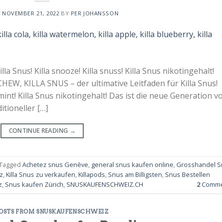
N
NOVEMBER 21, 2022
BY
PER JOHANSSON
lla Snus! Killa snooze! Killa snuss! Killa Snus nikotingehalt!
CHEW, KILLA SNUS – der ultimative Leitfaden für Killa Snus!
d mint! Killa Snus nikotingehalt! Das ist die neue Generation v
itioneller […]
CONTINUE READING
→
Tagged
Achetez snus Genève
,
general snus kaufen online
,
Grosshandel S
z
,
Killa Snus zu verkaufen
,
Killapods
,
Snus am Billigsten
,
Snus Bestellen
z
,
Snus kaufen Zürich
,
SNUSKAUFENSCHWEIZ.CH
2
Comme
POSTS FROM SNUSKAUFENSCHWEIZ