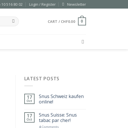
 10 516 80 02
Login / Register
Newsletter
CART /
CHF
0.00
0
LATEST POSTS
Snus Schweiz kaufen
17
Oct
online!
Snus Suisse: Snus
17
Oct
tabac par cher!
4
Comments