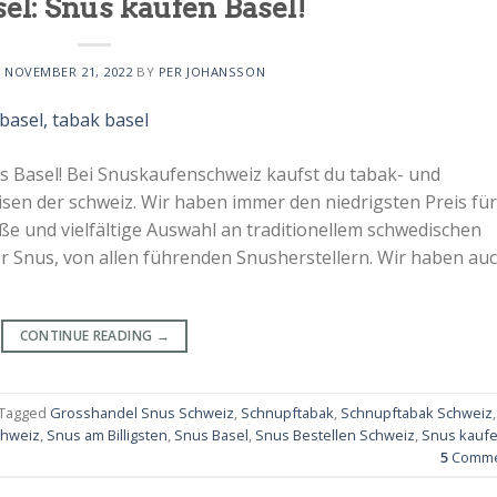
el: Snus kaufen Basel!
N
NOVEMBER 21, 2022
BY
PER JOHANSSON
s Basel! Bei Snuskaufenschweiz kaufst du tabak- und
isen der schweiz. Wir haben immer den niedrigsten Preis für
ße und vielfältige Auswahl an traditionellem schwedischen
er Snus, von allen führenden Snusherstellern. Wir haben au
CONTINUE READING
→
Tagged
Grosshandel Snus Schweiz
,
Schnupftabak
,
Schnupftabak Schweiz
,
chweiz
,
Snus am Billigsten
,
Snus Basel
,
Snus Bestellen Schweiz
,
Snus kauf
5
Comme