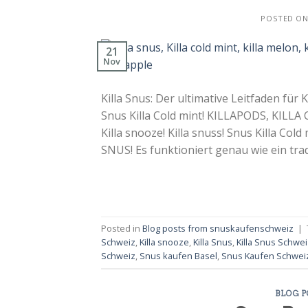
POSTED O
21
Nov
Killa Snus: Der ultimative Leitfaden für Ki
Snus Killa Cold mint! KILLAPODS, KILLA 
Killa snooze! Killa snuss! Snus Killa Col
SNUS! Es funktioniert genau wie ein trad
Posted in
Blog posts from snuskaufenschweiz
|
Schweiz
,
Killa snooze
,
Killa Snus
,
Killa Snus Schwei
Schweiz
,
Snus kaufen Basel
,
Snus Kaufen Schwei
BLOG 