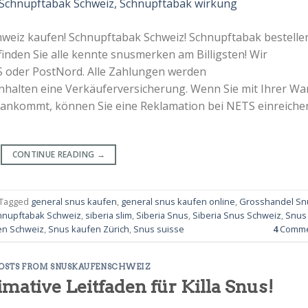
weiz kaufen! Schnupftabak Schweiz! Schnupftabak bestelle
den Sie alle kennte snusmerken am Billigsten! Wir
 oder PostNord. Alle Zahlungen werden
inhalten eine Verkäuferversicherung. Wenn Sie mit Ihrer Wa
en ankommt, können Sie eine Reklamation bei NETS einreiche
CONTINUE READING
→
Tagged
general snus kaufen
,
general snus kaufen online
,
Grosshandel Sn
hnupftabak Schweiz
,
siberia slim
,
Siberia Snus
,
Siberia Snus Schweiz
,
Snus
en Schweiz
,
Snus kaufen Zürich
,
Snus suisse
4
Comme
POSTS FROM SNUSKAUFENSCHWEIZ
timative Leitfaden für Killa Snus!