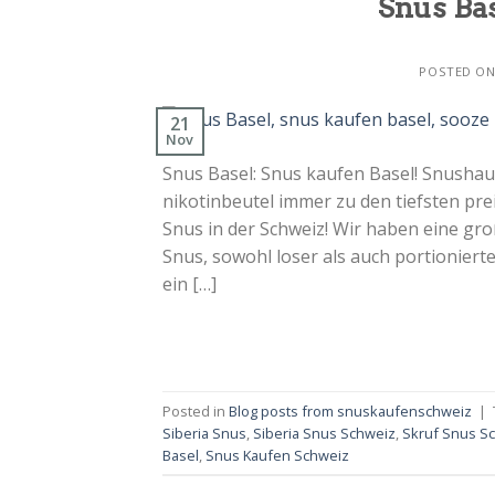
Snus Bas
POSTED O
21
Nov
Snus Basel: Snus kaufen Basel! Snushau
nikotinbeutel immer zu den tiefsten pre
Snus in der Schweiz! Wir haben eine gro
Snus, sowohl loser als auch portioniert
ein […]
Posted in
Blog posts from snuskaufenschweiz
|
Siberia Snus
,
Siberia Snus Schweiz
,
Skruf Snus S
Basel
,
Snus Kaufen Schweiz