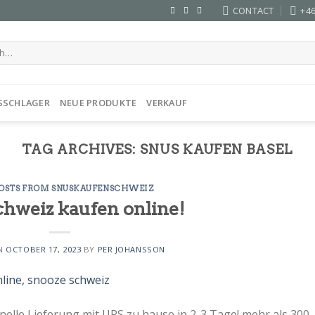
CONTACT
+46
SSCHLAGER
NEUE PRODUKTE
VERKAUF
TAG ARCHIVES:
SNUS KAUFEN BASEL
POSTS FROM SNUSKAUFENSCHWEIZ
hweiz kaufen online!
ON
OCTOBER 17, 2023
BY
PER JOHANSSON
nelle Lieferung mit UPS zu hause in 2-3 Tage! mehr als 300