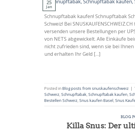
25
Jan
Schnupftabak kaufen! Schnupftabak Sch
Schweiz! Bei SNUSKAUFENSCHWEIZ.CH fin
versenden unsere Bestellungen per UPS
von NETS abgewickelt. Alle Einkäufe be
nicht zufrieden sind, wenn sie bei Ihn
und erhalten Ihr Geld […]
Posted in
Blog posts from snuskaufenschweiz
|
Schweiz
,
Schnupftabak
,
Schnupftabak kaufen
,
Sc
Bestellen Schweiz
,
Snus kaufen Basel
,
Snus Kauf
BLOG 
Killa Snus: Der ul