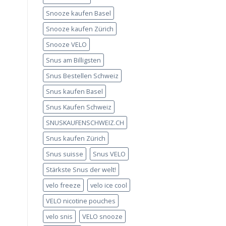
Snooze kaufen Basel
Snooze kaufen Zürich
Snooze VELO
Snus am Billigsten
Snus Bestellen Schweiz
Snus kaufen Basel
Snus Kaufen Schweiz
SNUSKAUFENSCHWEIZ.CH
Snus kaufen Zürich
Snus suisse
Snus VELO
Stärkste Snus der welt!
velo freeze
velo ice cool
VELO nicotine pouches
velo snis
VELO snooze