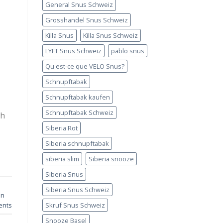
General Snus Schweiz
Grosshandel Snus Schweiz
Killa Snus
Killa Snus Schweiz
LYFT Snus Schweiz
pablo snus
Qu'est-ce que VELO Snus?
Schnupftabak
Schnupftabak kaufen
Schnupftabak Schweiz
ch
Siberia Rot
Siberia schnupftabak
siberia slim
Siberia snooze
Siberia Snus
Siberia Snus Schweiz
en
nts
Skruf Snus Schweiz
Snooze Basel