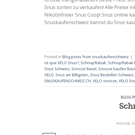
Snus sorten zu verkaufen! Alle Preise in
Nikotinfreier Snus Coop! Snus online k
Snuskaufenschweiz kannst du Snus kaufe
Posted in
Blog posts from snuskaufenschweiz
|
ce que VELO Snus?
,
Schnupftabak
,
Schnupftabak 
Snus Schweiz
,
Snooze Basel
,
Snooze kaufen Bas
VELO
,
Snus am Billigsten
,
Snus Bestellen Schweiz
SNUSKAUFENSCHWEIZ.CH
,
VELO snooze
,
VELO Sn
BLOG 
Sch
POSTED 