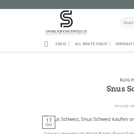
Skip
to
content
Search
for:
SNUS
ALL WHITE SNUS
VERKAUF
BLOG 
Snus Sc
POSTED 
17
Oct
Grosse mengerabatten! Beste Preis! Sch