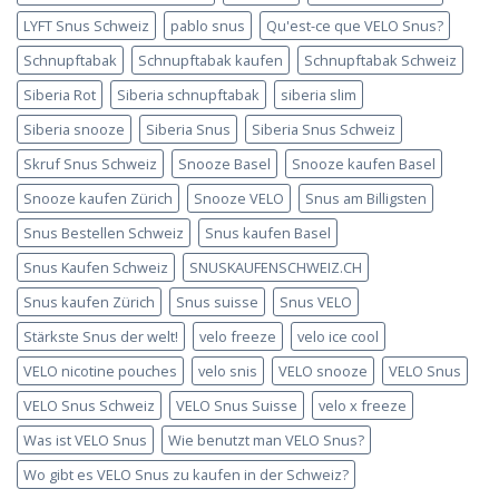
LYFT Snus Schweiz
pablo snus
Qu'est-ce que VELO Snus?
Schnupftabak
Schnupftabak kaufen
Schnupftabak Schweiz
Siberia Rot
Siberia schnupftabak
siberia slim
Siberia snooze
Siberia Snus
Siberia Snus Schweiz
Skruf Snus Schweiz
Snooze Basel
Snooze kaufen Basel
Snooze kaufen Zürich
Snooze VELO
Snus am Billigsten
Snus Bestellen Schweiz
Snus kaufen Basel
Snus Kaufen Schweiz
SNUSKAUFENSCHWEIZ.CH
Snus kaufen Zürich
Snus suisse
Snus VELO
Stärkste Snus der welt!
velo freeze
velo ice cool
VELO nicotine pouches
velo snis
VELO snooze
VELO Snus
VELO Snus Schweiz
VELO Snus Suisse
velo x freeze
Was ist VELO Snus
Wie benutzt man VELO Snus?
Wo gibt es VELO Snus zu kaufen in der Schweiz?