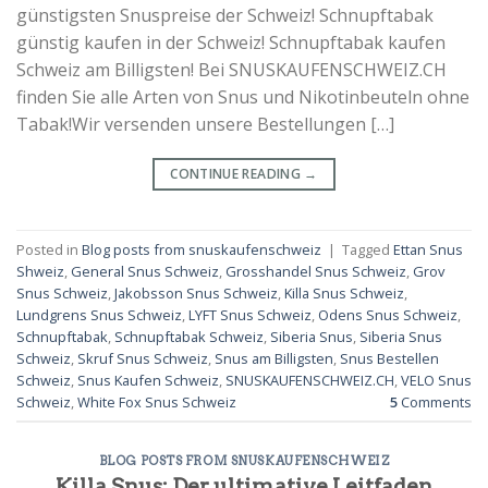
günstigsten Snuspreise der Schweiz! Schnupftabak
günstig kaufen in der Schweiz! Schnupftabak kaufen
Schweiz am Billigsten! Bei SNUSKAUFENSCHWEIZ.CH
finden Sie alle Arten von Snus und Nikotinbeuteln ohne
Tabak!Wir versenden unsere Bestellungen […]
CONTINUE READING
→
Posted in
Blog posts from snuskaufenschweiz
|
Tagged
Ettan Snus
Shweiz
,
General Snus Schweiz
,
Grosshandel Snus Schweiz
,
Grov
Snus Schweiz
,
Jakobsson Snus Schweiz
,
Killa Snus Schweiz
,
Lundgrens Snus Schweiz
,
LYFT Snus Schweiz
,
Odens Snus Schweiz
,
Schnupftabak
,
Schnupftabak Schweiz
,
Siberia Snus
,
Siberia Snus
Schweiz
,
Skruf Snus Schweiz
,
Snus am Billigsten
,
Snus Bestellen
Schweiz
,
Snus Kaufen Schweiz
,
SNUSKAUFENSCHWEIZ.CH
,
VELO Snus
Schweiz
,
White Fox Snus Schweiz
5
Comments
BLOG POSTS FROM SNUSKAUFENSCHWEIZ
Killa Snus: Der ultimative Leitfaden