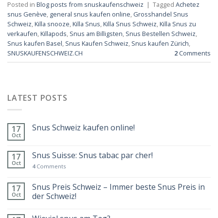
Posted in
Blog posts from snuskaufenschweiz
|
Tagged
Achetez
snus Genève
,
general snus kaufen online
,
Grosshandel Snus
Schweiz
,
Killa snooze
,
Killa Snus
,
Killa Snus Schweiz
,
Killa Snus zu
verkaufen
,
Killapods
,
Snus am Billigsten
,
Snus Bestellen Schweiz
,
Snus kaufen Basel
,
Snus Kaufen Schweiz
,
Snus kaufen Zürich
,
SNUSKAUFENSCHWEIZ.CH
2
Comments
LATEST POSTS
Snus Schweiz kaufen online!
17
Oct
Snus Suisse: Snus tabac par cher!
17
Oct
4
Comments
Snus Preis Schweiz – Immer beste Snus Preis in
17
Oct
der Schweiz!