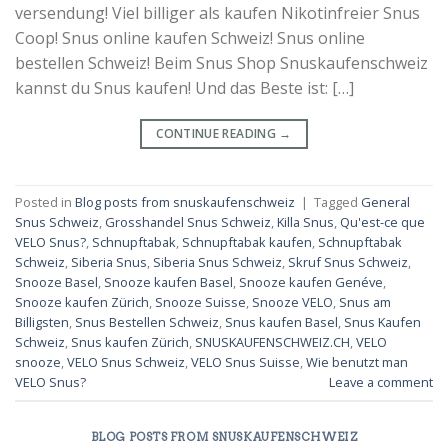
versendung! Viel billiger als kaufen Nikotinfreier Snus
Coop! Snus online kaufen Schweiz! Snus online
bestellen Schweiz! Beim Snus Shop Snuskaufenschweiz
kannst du Snus kaufen! Und das Beste ist: […]
CONTINUE READING
→
Posted in
Blog posts from snuskaufenschweiz
|
Tagged
General
Snus Schweiz
,
Grosshandel Snus Schweiz
,
Killa Snus
,
Qu'est-ce que
VELO Snus?
,
Schnupftabak
,
Schnupftabak kaufen
,
Schnupftabak
Schweiz
,
Siberia Snus
,
Siberia Snus Schweiz
,
Skruf Snus Schweiz
,
Snooze Basel
,
Snooze kaufen Basel
,
Snooze kaufen Genéve
,
Snooze kaufen Zürich
,
Snooze Suisse
,
Snooze VELO
,
Snus am
Billigsten
,
Snus Bestellen Schweiz
,
Snus kaufen Basel
,
Snus Kaufen
Schweiz
,
Snus kaufen Zürich
,
SNUSKAUFENSCHWEIZ.CH
,
VELO
snooze
,
VELO Snus Schweiz
,
VELO Snus Suisse
,
Wie benutzt man
VELO Snus?
Leave a comment
BLOG POSTS FROM SNUSKAUFENSCHWEIZ