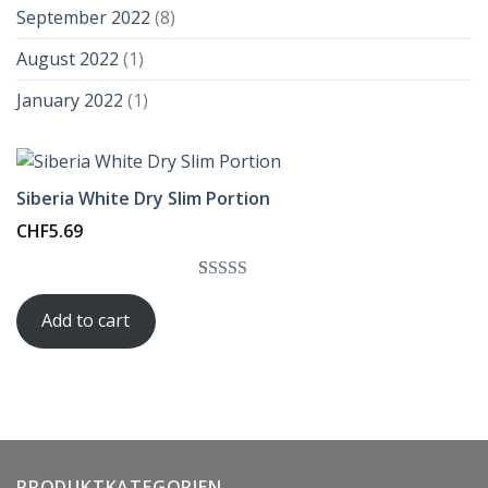
September 2022
(8)
August 2022
(1)
January 2022
(1)
Siberia White Dry Slim Portion
CHF
5.69
Rated
1
5.00
Add to cart
out of 5
based on
customer
rating
PRODUKTKATEGORIEN