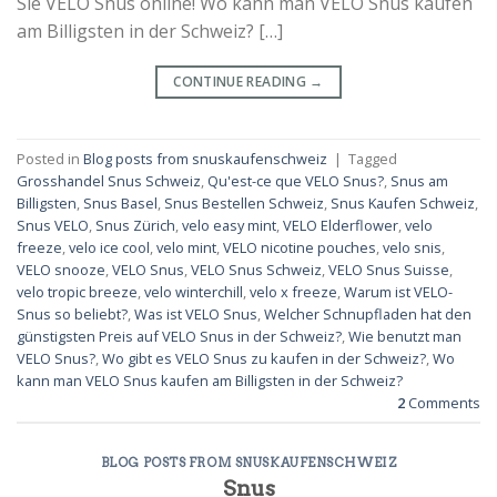
Sie VELO Snus online! Wo kann man VELO Snus kaufen
am Billigsten in der Schweiz? […]
CONTINUE READING
→
Posted in
Blog posts from snuskaufenschweiz
|
Tagged
Grosshandel Snus Schweiz
,
Qu'est-ce que VELO Snus?
,
Snus am
Billigsten
,
Snus Basel
,
Snus Bestellen Schweiz
,
Snus Kaufen Schweiz
,
Snus VELO
,
Snus Zürich
,
velo easy mint
,
VELO Elderflower
,
velo
freeze
,
velo ice cool
,
velo mint
,
VELO nicotine pouches
,
velo snis
,
VELO snooze
,
VELO Snus
,
VELO Snus Schweiz
,
VELO Snus Suisse
,
velo tropic breeze
,
velo winterchill
,
velo x freeze
,
Warum ist VELO-
Snus so beliebt?
,
Was ist VELO Snus
,
Welcher Schnupfladen hat den
günstigsten Preis auf VELO Snus in der Schweiz?
,
Wie benutzt man
VELO Snus?
,
Wo gibt es VELO Snus zu kaufen in der Schweiz?
,
Wo
kann man VELO Snus kaufen am Billigsten in der Schweiz?
2
Comments
BLOG POSTS FROM SNUSKAUFENSCHWEIZ
Snus