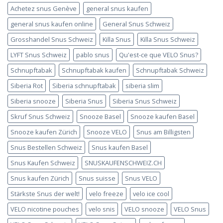
Achetez snus Genève
general snus kaufen
general snus kaufen online
General Snus Schweiz
Grosshandel Snus Schweiz
Killa Snus
Killa Snus Schweiz
LYFT Snus Schweiz
pablo snus
Qu'est-ce que VELO Snus?
Schnupftabak
Schnupftabak kaufen
Schnupftabak Schweiz
Siberia Rot
Siberia schnupftabak
siberia slim
Siberia snooze
Siberia Snus
Siberia Snus Schweiz
Skruf Snus Schweiz
Snooze Basel
Snooze kaufen Basel
Snooze kaufen Zürich
Snooze VELO
Snus am Billigsten
Snus Bestellen Schweiz
Snus kaufen Basel
Snus Kaufen Schweiz
SNUSKAUFENSCHWEIZ.CH
Snus kaufen Zürich
Snus suisse
Snus VELO
Stärkste Snus der welt!
velo freeze
velo ice cool
VELO nicotine pouches
velo snis
VELO snooze
VELO Snus