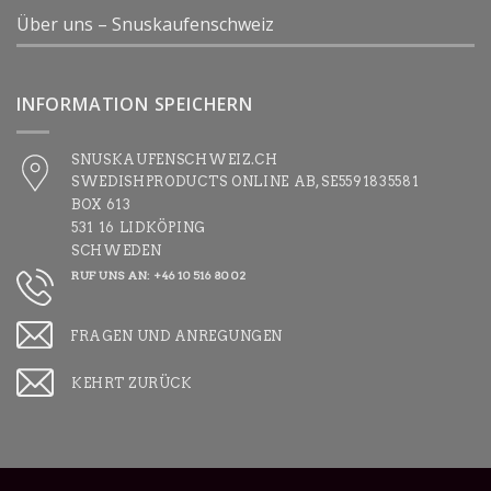
Über uns – Snuskaufenschweiz
INFORMATION SPEICHERN
SNUSKAUFENSCHWEIZ.CH
SWEDISHPRODUCTS ONLINE AB, SE5591835581
BOX 613
531 16 LIDKÖPING
SCHWEDEN
RUF UNS AN: +46 10 516 80 02
FRAGEN UND ANREGUNGEN
KEHRT ZURÜCK