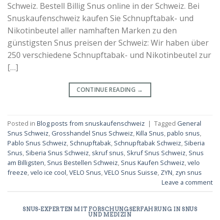
Schweiz. Bestell Billig Snus online in der Schweiz. Bei
Snuskaufenschweiz kaufen Sie Schnupftabak- und
Nikotinbeutel aller namhaften Marken zu den
günstigsten Snus preisen der Schweiz: Wir haben über
250 verschiedene Schnupftabak- und Nikotinbeutel zur
[…]
CONTINUE READING
→
Posted in
Blog posts from snuskaufenschweiz
|
Tagged
General
Snus Schweiz
,
Grosshandel Snus Schweiz
,
Killa Snus
,
pablo snus
,
Pablo Snus Schweiz
,
Schnupftabak
,
Schnupftabak Schweiz
,
Siberia
Snus
,
Siberia Snus Schweiz
,
skruf snus
,
Skruf Snus Schweiz
,
Snus
am Billigsten
,
Snus Bestellen Schweiz
,
Snus Kaufen Schweiz
,
velo
freeze
,
velo ice cool
,
VELO Snus
,
VELO Snus Suisse
,
ZYN
,
zyn snus
Leave a comment
SNUS-EXPERTEN MIT FORSCHUNGSERFAHRUNG IN SNUS
UND MEDIZIN