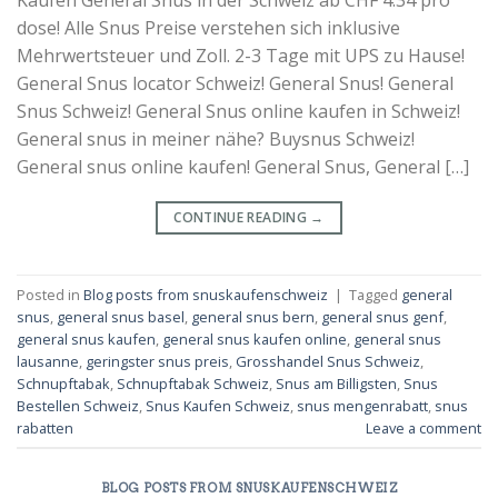
Kaufen General Snus in der Schweiz ab CHF 4.34 pro
dose! Alle Snus Preise verstehen sich inklusive
Mehrwertsteuer und Zoll. 2-3 Tage mit UPS zu Hause!
General Snus locator Schweiz! General Snus! General
Snus Schweiz! General Snus online kaufen in Schweiz!
General snus in meiner nähe? Buysnus Schweiz!
General snus online kaufen! General Snus, General […]
CONTINUE READING
→
Posted in
Blog posts from snuskaufenschweiz
|
Tagged
general
snus
,
general snus basel
,
general snus bern
,
general snus genf
,
general snus kaufen
,
general snus kaufen online
,
general snus
lausanne
,
geringster snus preis
,
Grosshandel Snus Schweiz
,
Schnupftabak
,
Schnupftabak Schweiz
,
Snus am Billigsten
,
Snus
Bestellen Schweiz
,
Snus Kaufen Schweiz
,
snus mengenrabatt
,
snus
rabatten
Leave a comment
BLOG POSTS FROM SNUSKAUFENSCHWEIZ