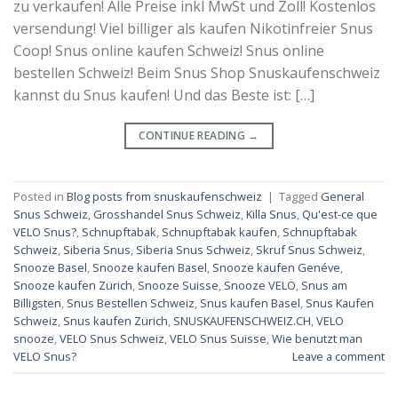
zu verkaufen! Alle Preise inkl MwSt und Zoll! Kostenlos
versendung! Viel billiger als kaufen Nikotinfreier Snus
Coop! Snus online kaufen Schweiz! Snus online
bestellen Schweiz! Beim Snus Shop Snuskaufenschweiz
kannst du Snus kaufen! Und das Beste ist: […]
CONTINUE READING
→
Posted in
Blog posts from snuskaufenschweiz
|
Tagged
General
Snus Schweiz
,
Grosshandel Snus Schweiz
,
Killa Snus
,
Qu'est-ce que
VELO Snus?
,
Schnupftabak
,
Schnupftabak kaufen
,
Schnupftabak
Schweiz
,
Siberia Snus
,
Siberia Snus Schweiz
,
Skruf Snus Schweiz
,
Snooze Basel
,
Snooze kaufen Basel
,
Snooze kaufen Genéve
,
Snooze kaufen Zürich
,
Snooze Suisse
,
Snooze VELO
,
Snus am
Billigsten
,
Snus Bestellen Schweiz
,
Snus kaufen Basel
,
Snus Kaufen
Schweiz
,
Snus kaufen Zürich
,
SNUSKAUFENSCHWEIZ.CH
,
VELO
snooze
,
VELO Snus Schweiz
,
VELO Snus Suisse
,
Wie benutzt man
VELO Snus?
Leave a comment