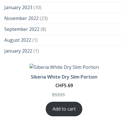
January 2023
(10)
November 2022
(23)
September 2022
(8)
August 2022
(1)
January 2022
(1)
Siberia White Dry Slim Portion
CHF
5.69
Rated
1
5.00
Add to cart
out of 5
based on
customer