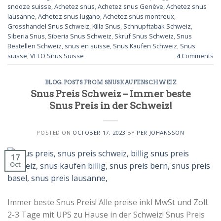
snooze suisse
,
Achetez snus
,
Achetez snus Genève
,
Achetez snus
lausanne
,
Achetez snus lugano
,
Achetez snus montreux
,
Grosshandel Snus Schweiz
,
Killa Snus
,
Schnupftabak Schweiz
,
Siberia Snus
,
Siberia Snus Schweiz
,
Skruf Snus Schweiz
,
Snus
Bestellen Schweiz
,
snus en suisse
,
Snus Kaufen Schweiz
,
Snus
suisse
,
VELO Snus Suisse
4
Comments
BLOG POSTS FROM SNUSKAUFENSCHWEIZ
Snus Preis Schweiz – Immer beste
Snus Preis in der Schweiz!
POSTED ON
OCTOBER 17, 2023
BY
PER JOHANSSON
17
Oct
Immer beste Snus Preis! Alle preise inkl MwSt und Zoll.
2-3 Tage mit UPS zu Hause in der Schweiz! Snus Preis