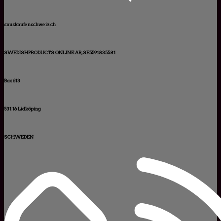
snuskaufenschweiz.ch
SWEDISHPRODUCTS ONLINE AB, SE5591835581
Box 613
531 16 Lidköping
SCHWEDEN