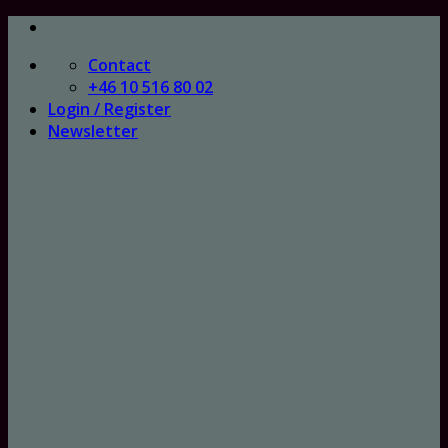
Skip
to
Contact
content
+46 10 516 80 02
Login / Register
Newsletter