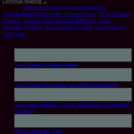
Continue reading
→
Posted in
Blog posts from snuskaufenschweiz
|
Tagged
Grosshandel Snus Schweiz
,
Schnupftabak
,
Schnupftabak
Schweiz
,
Snooze
,
Snus
,
Snus am Billigsten
,
Snus
Bestellen Schweiz
,
Snus Kaufen Schweiz
,
snus shop
17
Comments
Latest Posts
17
Oct
Snus Schweiz kaufen online!
17
Oct
Snus Suisse: Snus tabac par cher!
4
Comments
17
Oct
Snus Preis Schweiz – Immer beste Snus Preis in der
Schweiz!
17
Oct
Wieviel snus am Tag?