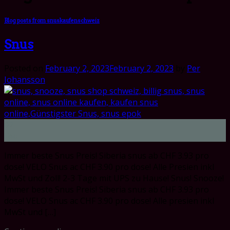
Blog posts from snuskaufenschweiz
Snus
Posted on
February 2, 2023
February 2, 2023
by
Per
Johansson
02
Feb
Immer beste Snus Preis! Siberia snus ab CHF 3.93 pro
dose! VELO Snus ac CHF 3.90 pro dose! Alle Presien inkl
MwSt und Zoll! 2-3 Tage mit UPS zu Hause! Snus! Snooze!
Immer beste Snus Preis! Siberia snus ab CHF 3.93 pro
dose! VELO Snus ac CHF 3.90 pro dose! Alle presien inkl
MwSt und […]