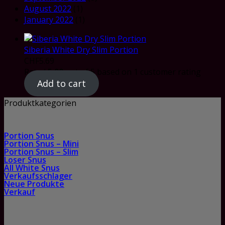
August 2022
(1)
January 2022
(1)
Siberia White Dry Slim Portion
CHF
5.69
Rated
5.00
out of 5 based on
1
customer rating
Add to cart
Produktkategorien
Portion Snus
Portion Snus – Mini
Portion Snus – Slim
Loser Snus
All White Snus
Verkaufsschlager
Neue Produkte
Verkauf