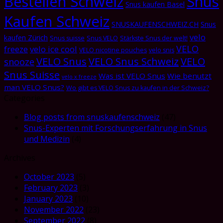
Bestellen Schweiz
Snus
Snus kaufen Basel
Kaufen Schweiz
SNUSKAUFENSCHWEIZ.CH
Snus
velo
kaufen Zürich
Snus suisse
Snus VELO
Stärkste Snus der welt!
VELO
freeze
velo ice cool
VELO nicotine pouches
velo snis
VELO Snus
VELO Snus Schweiz
VELO
snooze
Snus Suisse
Was ist VELO Snus
Wie benutzt
velo x freeze
man VELO Snus?
Wo gibt es VELO Snus zu kaufen in der Schweiz?
Categories
Blog posts from snuskaufenschweiz
(47)
Snus-Experten mit Forschungserfahrung in Snus
und Medizin
(4)
Archives
October 2023
(5)
February 2023
(3)
January 2023
(10)
November 2022
(23)
September 2022
(8)