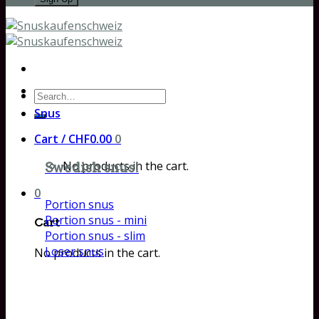
Search
for:
Snus
Cart /
CHF
0.00
0
No products in the cart.
Swedish snus!
0
Portion snus
Portion snus - mini
Cart
Portion snus - slim
Loser snus
No products in the cart.