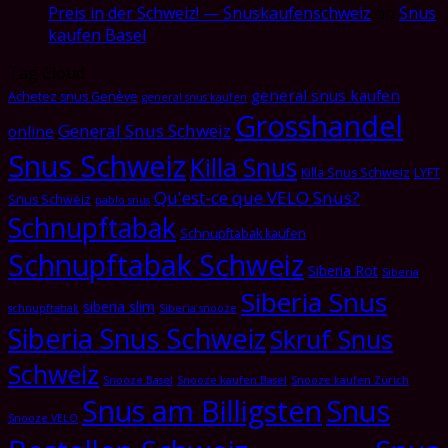
Preis in der Schweiz! — Snuskaufenschweiz
on
Snus
kaufen Basel
Tag Cloud
general snus kaufen
Achetez snus Genève
general snus kaufen
Grosshandel
General Snus Schweiz
online
Snus Schweiz
Killa Snus
Killa Snus Schweiz
LYFT
Qu'est-ce que VELO Snus?
Snus Schweiz
pablo snus
Schnupftabak
Schnupftabak kaufen
Schnupftabak Schweiz
Siberia Rot
Siberia
Siberia Snus
siberia slim
schnupftabak
Siberia snooze
Siberia Snus Schweiz
Skruf Snus
Schweiz
Snooze Basel
Snooze kaufen Basel
Snooze kaufen Zürich
Snus am Billigsten
Snus
Snooze VELO