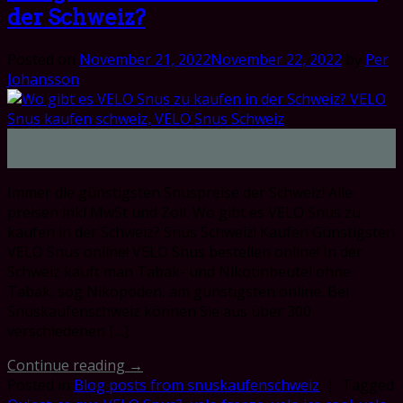
der Schweiz?
Posted on
November 21, 2022
November 22, 2022
by
Per
Johansson
21
Nov
Immer die günstigsten Snuspreise der Schweiz! Alle
preisen inkl MwSt und Zoll. Wo gibt es VELO Snus zu
kaufen in der Schweiz? Snus Schweiz! Kaufen Günstigsten
VELO Snus online! VELO Snus bestellen online! In der
Schweiz kauft man Tabak- und Nikotinbeutel ohne
Tabak, sog Nikopoden, am günstigsten online. Bei
Snuskaufenschweiz können Sie aus über 300
verschiedenen […]
Continue reading
→
Posted in
Blog posts from snuskaufenschweiz
|
Tagged