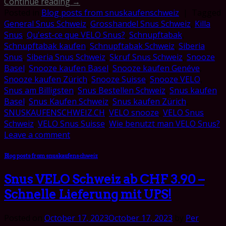
Continue reading
→
Posted in
Blog posts from snuskaufenschweiz
|
Tagged
General Snus Schweiz
,
Grosshandel Snus Schweiz
,
Killa
Snus
,
Qu'est-ce que VELO Snus?
,
Schnupftabak
,
Schnupftabak kaufen
,
Schnupftabak Schweiz
,
Siberia
Snus
,
Siberia Snus Schweiz
,
Skruf Snus Schweiz
,
Snooze
Basel
,
Snooze kaufen Basel
,
Snooze kaufen Genéve
,
Snooze kaufen Zürich
,
Snooze Suisse
,
Snooze VELO
,
Snus am Billigsten
,
Snus Bestellen Schweiz
,
Snus kaufen
Basel
,
Snus Kaufen Schweiz
,
Snus kaufen Zürich
,
SNUSKAUFENSCHWEIZ.CH
,
VELO snooze
,
VELO Snus
Schweiz
,
VELO Snus Suisse
,
Wie benutzt man VELO Snus?
Leave a comment
Blog posts from snuskaufenschweiz
Snus VELO Schweiz ab CHF 3.90 –
Schnelle Lieferung mit UPS!
Posted on
October 17, 2023
October 17, 2023
by
Per