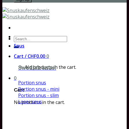
Search
for:
Snus
Cart /
CHF
0.00
0
No products in the cart.
Swedish snus!
0
Portion snus
Portion snus - mini
Cart
Portion snus - slim
Loser snus
No products in the cart.