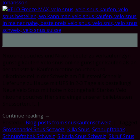
Johansson
14
Jan
Nicotine pouches und Nikotinbeutel zu verkaufen! Zyn
günstig kaufen! Velo snus online günstiger kaufen als an
der tankstelle! Kaufen nicotine pouches und
nikotinbeutel in der Schweiz am Billigsten! Schnelle
Lieferung zu Hause mit UPS in 2-3 Tage als bestellung!
Neue Velo Snus mit hohe nikotingehalt! Starkes Velo
nicotine pouches! Hier sind einige unserer beliebtesten
Snussorten, […]
Continue reading
→
Posted in
Blog posts from snuskaufenschweiz
|
Tagged
Grosshandel Snus Schweiz
,
Killa Snus
,
Schnupftabak
,
Schnupftabak Schweiz
,
Siberia Snus Schweiz
,
Skruf Snus