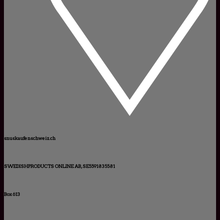
snuskaufenschweiz.ch
SWEDISHPRODUCTS ONLINE AB, SE5591835581
Box 613