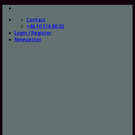
Skip
to
Contact
content
+46 10 516 80 02
Login / Register
Newsletter