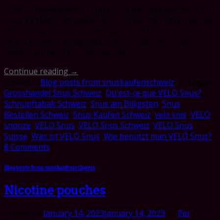
Snus zu verwenden! #1 Öffnen Sie die Schachtel mit VELO
Snus #2 Nimm ein wenig VELO heraus #3 Führen Sie die
VELO-Prilla über Ihrer Oberlippe ein #4 Wenn Sie mit
dem Schnüffeln fertig sind, legen Sie die Pille in die
Abdeckung der VELO-Box, wo Sie […]
Continue reading
→
Posted in
Blog posts from snuskaufenschweiz
|
Tagged
Grosshandel Snus Schweiz
,
Qu'est-ce que VELO Snus?
,
Schnupftabak Schweiz
,
Snus am Billigsten
,
Snus
Bestellen Schweiz
,
Snus Kaufen Schweiz
,
velo snis
,
VELO
snooze
,
VELO Snus
,
VELO Snus Schweiz
,
VELO Snus
Suisse
,
Was ist VELO Snus
,
Wie benutzt man VELO Snus?
6
Comments
Blog posts from snuskaufenschweiz
Nicotine pouches
Posted on
January 14, 2023
January 14, 2023
by
Per