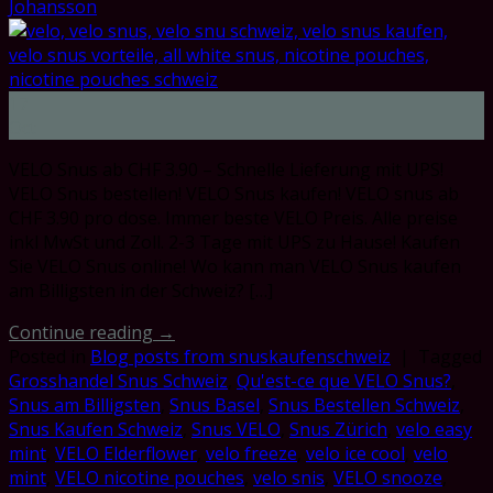
Johansson
17
Oct
VELO Snus ab CHF 3.90 – Schnelle Lieferung mit UPS!
VELO Snus bestellen! VELO Snus kaufen! VELO snus ab
CHF 3.90 pro dose. Immer beste VELO Preis. Alle preise
inkl MwSt und Zoll. 2-3 Tage mit UPS zu Hause! Kaufen
Sie VELO Snus online! Wo kann man VELO Snus kaufen
am Billigsten in der Schweiz? […]
Continue reading
→
Posted in
Blog posts from snuskaufenschweiz
|
Tagged
Grosshandel Snus Schweiz
,
Qu'est-ce que VELO Snus?
,
Snus am Billigsten
,
Snus Basel
,
Snus Bestellen Schweiz
,
Snus Kaufen Schweiz
,
Snus VELO
,
Snus Zürich
,
velo easy
mint
,
VELO Elderflower
,
velo freeze
,
velo ice cool
,
velo
mint
,
VELO nicotine pouches
,
velo snis
,
VELO snooze
,