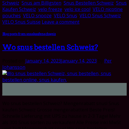
Schweiz
,
Snus am Billigsten
,
Snus Bestellen Schweiz
,
Snus
Kaufen Schweiz
,
velo freeze
,
velo ice cool
,
VELO nicotine
pouches
,
VELO snooze
,
VELO Snus
,
VELO Snus Schweiz
,
VELO Snus Suisse
Leave a comment
Blog posts from snuskaufenschweiz
Wo snus bestellen Schweiz?
Posted on
January 14, 2023
January 14, 2023
by
Per
Johansson
14
Jan
Wo snus bestellen Schweiz? Mengenrabatt snus! Snus
kaufen Schweiz Grosse mengerabatten! Beste Preis!
Schnelle Lieferung mit UPS zu hause in 2-3 Tage! Mehr
als 300 Snus sorten zu verkaufen! Alle Preise inkl MwSt
und Zoll! Mengenrabatt snus! Wo snus bestellen