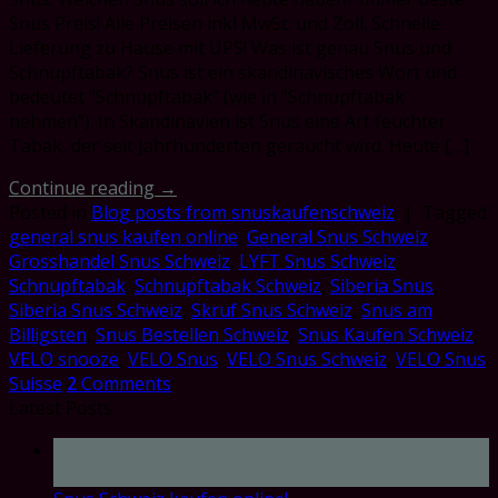
Snus Preis! Alle Preisen inkl MwSt. und Zoll. Schnelle
Lieferung zu Hause mit UPS! Was ist genau Snus und
Schnupftabak? Snus ist ein skandinavisches Wort und
bedeutet “Schnupftabak” (wie in “Schnupftabak
nehmen”). In Skandinavien ist Snus eine Art feuchter
Tabak, der seit Jahrhunderten geraucht wird. Heute […]
Continue reading
→
Posted in
Blog posts from snuskaufenschweiz
|
Tagged
general snus kaufen online
,
General Snus Schweiz
,
Grosshandel Snus Schweiz
,
LYFT Snus Schweiz
,
Schnupftabak
,
Schnupftabak Schweiz
,
Siberia Snus
,
Siberia Snus Schweiz
,
Skruf Snus Schweiz
,
Snus am
Billigsten
,
Snus Bestellen Schweiz
,
Snus Kaufen Schweiz
,
VELO snooze
,
VELO Snus
,
VELO Snus Schweiz
,
VELO Snus
Suisse
2
Comments
Latest Posts
17
Oct