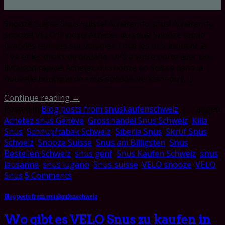
Nov
Snooze Suisse Snus Suisse! Acheter du snus! Acheter du
snooze! VELO Snooze! Acheter du snus! Snooze tabac!
Grandes remises sur volume ! Tous les prix incluent la
TVA et les droits de douane. UPS à votre porte avec une
livraison rapide! Achetez du snooze en Suisse dans la
nouvelle boutique de snus suédois vendant du […]
Continue reading
→
Posted in
Blog posts from snuskaufenschweiz
|
Tagged
Achetez snus Genève
,
Grosshandel Snus Schweiz
,
Killa
Snus
,
Schnupftabak Schweiz
,
Siberia Snus
,
Skruf Snus
Schweiz
,
Snooze Suisse
,
Snus am Billigsten
,
Snus
Bestellen Schweiz
,
snus genf
,
Snus Kaufen Schweiz
,
snus
lausanne
,
snus lugano
,
Snus suisse
,
VELO snooze
,
VELO
Snus
5
Comments
Blog posts from snuskaufenschweiz
Wo gibt es VELO Snus zu kaufen in