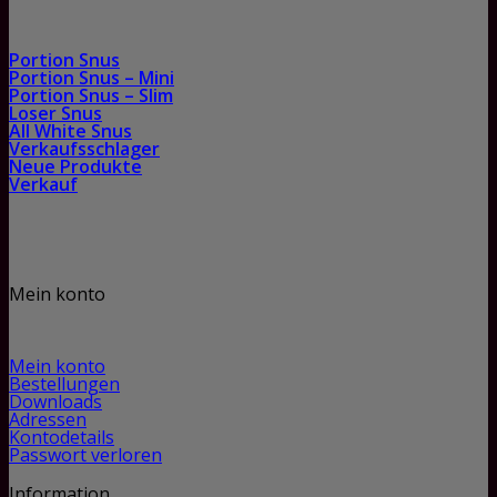
Portion Snus
Portion Snus – Mini
Portion Snus – Slim
Loser Snus
All White Snus
Verkaufsschlager
Neue Produkte
Verkauf
Mein konto
Mein konto
Bestellungen
Downloads
Adressen
Kontodetails
Passwort verloren
Information