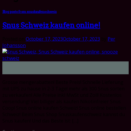
Blog posts from snuskaufenschweiz
Snus Schweiz kaufen online!
Posted on
October 17, 2023
October 17, 2023
by
Per
Johansson
17
Oct
Grosse mengerabatten! Beste Preis! Schnelle Lieferung
mit UPS zu hause in 2-3 Tage! mehr als 300 Snus sorten
zu verkaufen! Alle Preise inkl MwSt und Zoll! Kostenlos
versendung! Viel billiger als kaufen Nikotinfreier Snus
Coop! Snus online kaufen Schweiz! Snus online bestellen
Schweiz! Beim Snus Shop Snuskaufenschweiz kannst du
Snus kaufen! Und das Beste ist: […]