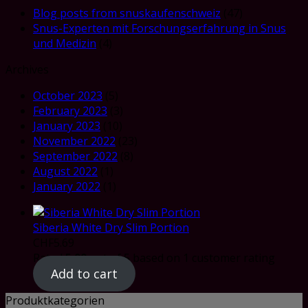
Blog posts from snuskaufenschweiz
(47)
Snus-Experten mit Forschungserfahrung in Snus
und Medizin
(4)
Archives
October 2023
(5)
February 2023
(3)
January 2023
(10)
November 2022
(23)
September 2022
(8)
August 2022
(1)
January 2022
(1)
Siberia White Dry Slim Portion
CHF
5.69
Rated
5.00
out of 5 based on
1
customer rating
Add to cart
Produktkategorien