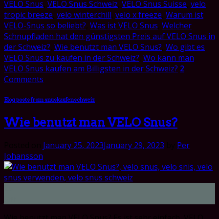
VELO Snus
,
VELO Snus Schweiz
,
VELO Snus Suisse
,
velo
tropic breeze
,
velo winterchill
,
velo x freeze
,
Warum ist
VELO-Snus so beliebt?
,
Was ist VELO Snus
,
Welcher
Schnupfladen hat den günstigsten Preis auf VELO Snus in
der Schweiz?
,
Wie benutzt man VELO Snus?
,
Wo gibt es
VELO Snus zu kaufen in der Schweiz?
,
Wo kann man
VELO Snus kaufen am Billigsten in der Schweiz?
2
Comments
Blog posts from snuskaufenschweiz
Wie benutzt man VELO Snus?
Posted on
January 25, 2023
January 29, 2023
by
Per
Johansson
25
Jan
Wie benutzt man VELO Snus? Es ist sehr einfach, VELO