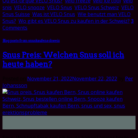
Qu'est-ce que VELO Snus?
,
velo freeze
,
velo ice cool
,
velo
snis
,
VELO snooze
,
VELO Snus
,
VELO Snus Schweiz
,
VELO
Snus Suisse
,
Was ist VELO Snus
,
Wie benutzt man VELO
Snus?
,
Wo gibt es VELO Snus zu kaufen in der Schweiz?
3
Comments
Blog posts from snuskaufenschweiz
Snus Preis: Welchen Snus soll ich
heute haben?
Posted on
November 21, 2022
November 22, 2022
by
Per
Johansson
21
Nov
Snus: Welchen Snus soll ich heute haben? Immer beste