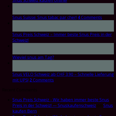
Snus Schweiz kaufen online!
17
Oct
Snus Suisse: Snus tabac par cher!
4
Comments
17
Oct
Snus Preis Schweiz – Immer beste Snus Preis in der
Schweiz!
17
Oct
Wieviel snus am Tag?
17
Oct
Snus VELO Schweiz ab CHF 3.90 – Schnelle Lieferung
mit UPS!
2
Comments
Recent Comments
Snus Preis Schweiz - Wir haben immer beste Snus
Preis in der Schweiz! — Snuskaufenschweiz
on
Snus
kaufen Bern