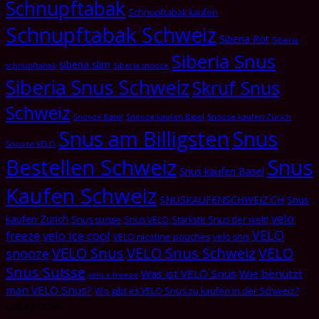
Schnupftabak
Schnupftabak kaufen
Schnupftabak Schweiz
Siberia Rot
Siberia
Siberia Snus
siberia slim
schnupftabak
Siberia snooze
Siberia Snus Schweiz
Skruf Snus
Schweiz
Snooze Basel
Snooze kaufen Basel
Snooze kaufen Zürich
Snus am Billigsten
Snus
Snooze VELO
Bestellen Schweiz
Snus
Snus kaufen Basel
Kaufen Schweiz
SNUSKAUFENSCHWEIZ.CH
Snus
velo
kaufen Zürich
Snus suisse
Snus VELO
Stärkste Snus der welt!
VELO
freeze
velo ice cool
VELO nicotine pouches
velo snis
VELO Snus
VELO Snus Schweiz
VELO
snooze
Snus Suisse
Was ist VELO Snus
Wie benutzt
velo x freeze
man VELO Snus?
Wo gibt es VELO Snus zu kaufen in der Schweiz?
Categories