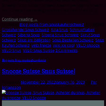
Schweiz? Snus kaufen Schweiz Kaufen Sie Siberia Snus in
der Schweiz zum niedrigsten Preis auf dem Markt! […]
Continue reading
→
Posted in
Blog posts from snuskaufenschweiz
|
Tagged
Grosshandel Snus Schweiz
,
Killa Snus
,
Schnupftabak
Schweiz
,
Siberia Snus
,
Siberia Snus Schweiz
,
Skruf Snus
Schweiz
,
Snus am Billigsten
,
Snus Bestellen Schweiz
,
Snus
Kaufen Schweiz
,
velo freeze
,
velo ice cool
,
VELO snooze
,
VELO Snus
,
VELO Snus Suisse
2
Comments
Blog posts from snuskaufenschweiz
Snooze Suisse Snus Suisse!
Posted on
November 22, 2022
January 16, 2023
by
Per
Johansson
22