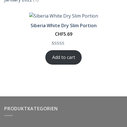
Siberia White Dry Slim Portion
CHF
5.69
Rated
1
5.00
Add to cart
out of 5
based on
customer
rating
PRODUKTKATEGORIEN