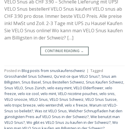
VELO Snus ab CHF 3.90 – Schnelle Lieferung mit UPS!
VELO Snus bestellen! VELO Snus kaufen! VELO snus ab
CHF 3.90 pro dose. Immer beste VELO Preis. Alle preise
inkl MwSt und Zoll. 2-3 Tage mit UPS zu Hause! Kaufen
Sie VELO Snus online! Wo kann man VELO Snus kaufen
am Billigsten in der Schweiz? […]
CONTINUE READING
→
Posted in
Blog posts from snuskaufenschweiz
|
Tagged
Grosshandel Snus Schweiz
,
Qu'est-ce que VELO Snus?
,
Snus am
Billigsten
,
Snus Basel
,
Snus Bestellen Schweiz
,
Snus Kaufen Schweiz
,
Snus VELO
,
Snus Zürich
,
velo easy mint
,
VELO Elderflower
,
velo
freeze
,
velo ice cool
,
velo mint
,
VELO nicotine pouches
,
velo snis
,
VELO snooze
,
VELO Snus
,
VELO Snus Schweiz
,
VELO Snus Suisse
,
velo tropic breeze
,
velo winterchill
,
velo x freeze
,
Warum ist VELO-
Snus so beliebt?
,
Was ist VELO Snus
,
Welcher Schnupfladen hat den
günstigsten Preis auf VELO Snus in der Schweiz?
,
Wie benutzt man
VELO Snus?
,
Wo gibt es VELO Snus zu kaufen in der Schweiz?
,
Wo
kann man VELO Snus kaufen am Billigsten in der Schweiz?