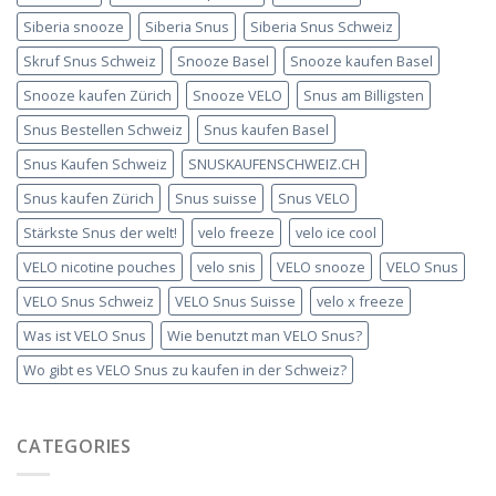
Siberia snooze
Siberia Snus
Siberia Snus Schweiz
Skruf Snus Schweiz
Snooze Basel
Snooze kaufen Basel
Snooze kaufen Zürich
Snooze VELO
Snus am Billigsten
Snus Bestellen Schweiz
Snus kaufen Basel
Snus Kaufen Schweiz
SNUSKAUFENSCHWEIZ.CH
Snus kaufen Zürich
Snus suisse
Snus VELO
Stärkste Snus der welt!
velo freeze
velo ice cool
VELO nicotine pouches
velo snis
VELO snooze
VELO Snus
VELO Snus Schweiz
VELO Snus Suisse
velo x freeze
Was ist VELO Snus
Wie benutzt man VELO Snus?
Wo gibt es VELO Snus zu kaufen in der Schweiz?
CATEGORIES