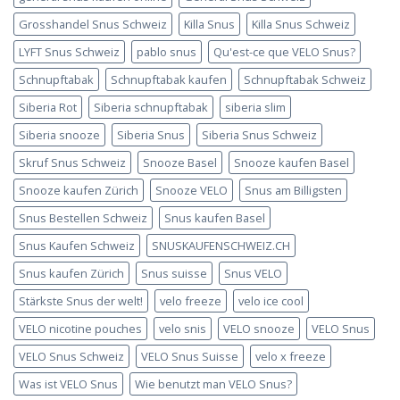
Grosshandel Snus Schweiz
Killa Snus
Killa Snus Schweiz
LYFT Snus Schweiz
pablo snus
Qu'est-ce que VELO Snus?
Schnupftabak
Schnupftabak kaufen
Schnupftabak Schweiz
Siberia Rot
Siberia schnupftabak
siberia slim
Siberia snooze
Siberia Snus
Siberia Snus Schweiz
Skruf Snus Schweiz
Snooze Basel
Snooze kaufen Basel
Snooze kaufen Zürich
Snooze VELO
Snus am Billigsten
Snus Bestellen Schweiz
Snus kaufen Basel
Snus Kaufen Schweiz
SNUSKAUFENSCHWEIZ.CH
Snus kaufen Zürich
Snus suisse
Snus VELO
Stärkste Snus der welt!
velo freeze
velo ice cool
VELO nicotine pouches
velo snis
VELO snooze
VELO Snus
VELO Snus Schweiz
VELO Snus Suisse
velo x freeze
Was ist VELO Snus
Wie benutzt man VELO Snus?