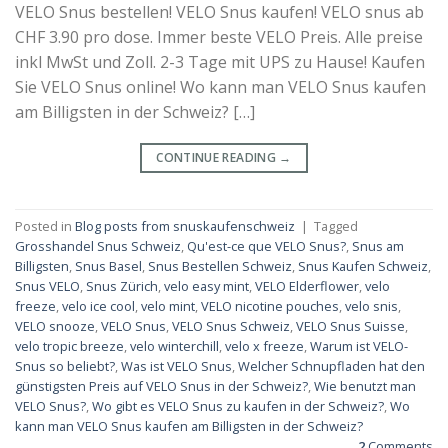
VELO Snus bestellen! VELO Snus kaufen! VELO snus ab
CHF 3.90 pro dose. Immer beste VELO Preis. Alle preise
inkl MwSt und Zoll. 2-3 Tage mit UPS zu Hause! Kaufen
Sie VELO Snus online! Wo kann man VELO Snus kaufen
am Billigsten in der Schweiz? […]
CONTINUE READING
→
Posted in
Blog posts from snuskaufenschweiz
|
Tagged
Grosshandel Snus Schweiz
,
Qu'est-ce que VELO Snus?
,
Snus am
Billigsten
,
Snus Basel
,
Snus Bestellen Schweiz
,
Snus Kaufen Schweiz
,
Snus VELO
,
Snus Zürich
,
velo easy mint
,
VELO Elderflower
,
velo
freeze
,
velo ice cool
,
velo mint
,
VELO nicotine pouches
,
velo snis
,
VELO snooze
,
VELO Snus
,
VELO Snus Schweiz
,
VELO Snus Suisse
,
velo tropic breeze
,
velo winterchill
,
velo x freeze
,
Warum ist VELO-
Snus so beliebt?
,
Was ist VELO Snus
,
Welcher Schnupfladen hat den
günstigsten Preis auf VELO Snus in der Schweiz?
,
Wie benutzt man
VELO Snus?
,
Wo gibt es VELO Snus zu kaufen in der Schweiz?
,
Wo
kann man VELO Snus kaufen am Billigsten in der Schweiz?
2
Comments