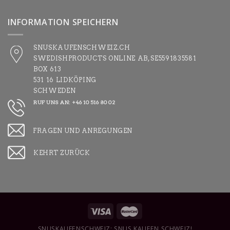
INFORMATION SPEICHERN
SNUSKAUFENSCHWEIZ.CH
SWEDISHPRODUCTS ONLINE AB, SE5591835581
BOX 613
531 16 LIDKÖPING
SCHWEDEN
RUF UNS AN: +46 10 516 80 02
FRAGEN UND ANREGUNGEN
KEHRT ZURÜCK
SNUSKAUFENSCHWEIZ: SNUS KAUFEN SCHWEIZ!