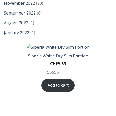
November 2022
(23)
September 2022
(8)
August 2022
(1)
January 2022
(1)
Siberia White Dry Slim Portion
CHF
5.69
Rated
1
5.00
Add to cart
out of 5
based on
customer
rating