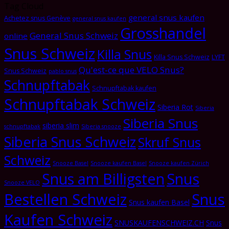
Tag Cloud
general snus kaufen
Achetez snus Genève
general snus kaufen
Grosshandel
General Snus Schweiz
online
Snus Schweiz
Killa Snus
Killa Snus Schweiz
LYFT
Qu'est-ce que VELO Snus?
Snus Schweiz
pablo snus
Schnupftabak
Schnupftabak kaufen
Schnupftabak Schweiz
Siberia Rot
Siberia
Siberia Snus
siberia slim
schnupftabak
Siberia snooze
Siberia Snus Schweiz
Skruf Snus
Schweiz
Snooze Basel
Snooze kaufen Basel
Snooze kaufen Zürich
Snus am Billigsten
Snus
Snooze VELO
Bestellen Schweiz
Snus
Snus kaufen Basel
Kaufen Schweiz
SNUSKAUFENSCHWEIZ.CH
Snus