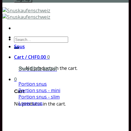
Search
for:
Snus
Cart /
CHF
0.00
0
No products in the cart.
Swedish snus!
0
Portion snus
Portion snus - mini
Cart
Portion snus - slim
Loser snus
No products in the cart.