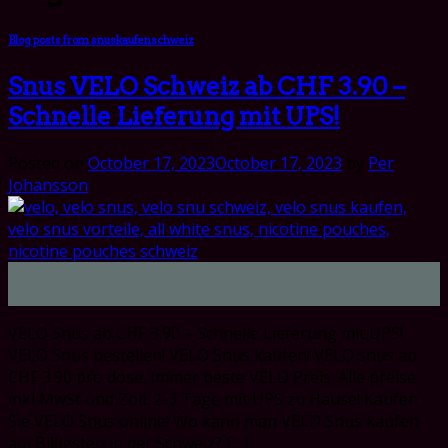
Blog posts from snuskaufenschweiz
Snus VELO Schweiz ab CHF 3.90 –
Schnelle Lieferung mit UPS!
Posted on
October 17, 2023
October 17, 2023
by
Per
Johansson
17
Oct
VELO Snus ab CHF 3.90 – Schnelle Lieferung mit UPS!
VELO Snus bestellen! VELO Snus kaufen! VELO snus ab
CHF 3.90 pro dose. Immer beste VELO Preis. Alle preise
inkl MwSt und Zoll. 2-3 Tage mit UPS zu Hause! Kaufen
Sie VELO Snus online! Wo kann man VELO Snus kaufen
am Billigsten in der Schweiz? […]