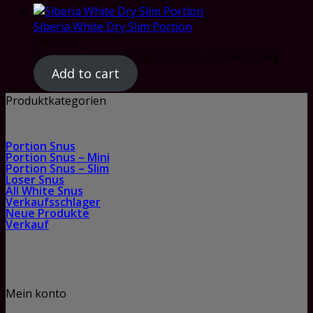
Siberia White Dry Slim Portion
CHF
5.69
Rated
5.00
out of 5 based on
1
customer rating
Add to cart
Produktkategorien
Portion Snus
Portion Snus – Mini
Portion Snus – Slim
Loser Snus
All White Snus
Verkaufsschlager
Neue Produkte
Verkauf
Mein konto