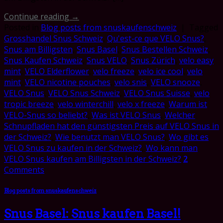
Continue reading
→
Posted in
Blog posts from snuskaufenschweiz
|
Tagged
Grosshandel Snus Schweiz
,
Qu'est-ce que VELO Snus?
,
Snus am Billigsten
,
Snus Basel
,
Snus Bestellen Schweiz
,
Snus Kaufen Schweiz
,
Snus VELO
,
Snus Zürich
,
velo easy
mint
,
VELO Elderflower
,
velo freeze
,
velo ice cool
,
velo
mint
,
VELO nicotine pouches
,
velo snis
,
VELO snooze
,
VELO Snus
,
VELO Snus Schweiz
,
VELO Snus Suisse
,
velo
tropic breeze
,
velo winterchill
,
velo x freeze
,
Warum ist
VELO-Snus so beliebt?
,
Was ist VELO Snus
,
Welcher
Schnupfladen hat den günstigsten Preis auf VELO Snus in
der Schweiz?
,
Wie benutzt man VELO Snus?
,
Wo gibt es
VELO Snus zu kaufen in der Schweiz?
,
Wo kann man
VELO Snus kaufen am Billigsten in der Schweiz?
2
Comments
Blog posts from snuskaufenschweiz
Snus Basel: Snus kaufen Basel!