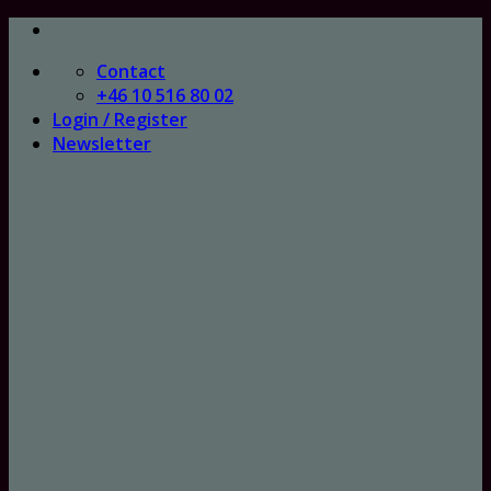
Skip
to
Contact
content
+46 10 516 80 02
Login / Register
Newsletter