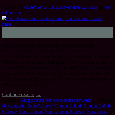
Posted on
November 21, 2022
November 22, 2022
by
Per
Johansson
21
Nov
Snus Basel: Snus kaufen Basel! Snushaus Basel!
Bei Snuskaufenschweiz kaufst du tabak- und
nikotinbeutel immer zu den tiefsten preisen der schweiz.
Wir haben immer den niedrigsten Preis für Snus in der
Schweiz! Wir haben eine große und vielfältige Auswahl an
traditionellem schwedischen Snus, sowohl loser als auch
portionierter Snus, von allen führenden Snusherstellern.
Wir haben auch ein […]
Continue reading
→
Posted in
Blog posts from snuskaufenschweiz
|
Tagged
Grosshandel Snus Schweiz
,
Schnupftabak
,
Schnupftabak
Schweiz
,
Siberia Snus
,
Siberia Snus Schweiz
,
Skruf Snus