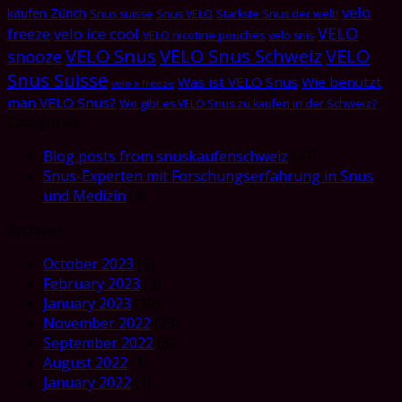
velo
kaufen Zürich
Snus suisse
Snus VELO
Stärkste Snus der welt!
VELO
freeze
velo ice cool
VELO nicotine pouches
velo snis
VELO Snus
VELO Snus Schweiz
VELO
snooze
Snus Suisse
Was ist VELO Snus
Wie benutzt
velo x freeze
man VELO Snus?
Wo gibt es VELO Snus zu kaufen in der Schweiz?
Categories
Blog posts from snuskaufenschweiz
(47)
Snus-Experten mit Forschungserfahrung in Snus
und Medizin
(4)
Archives
October 2023
(5)
February 2023
(3)
January 2023
(10)
November 2022
(23)
September 2022
(8)
August 2022
(1)
January 2022
(1)