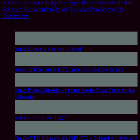
Schweiz
,
Snus am Billigsten
,
Snus Basel
,
Snus Bestellen
Schweiz
,
Snus kaufen Basel
,
Snus Kaufen Schweiz
5
Comments
Latest Posts
17
Oct
Snus Schweiz kaufen online!
17
Oct
Snus Suisse: Snus tabac par cher!
4
Comments
17
Oct
Snus Preis Schweiz – Immer beste Snus Preis in der
Schweiz!
17
Oct
Wieviel snus am Tag?
17
Oct
Snus VELO Schweiz ab CHF 3.90 – Schnelle Lieferung