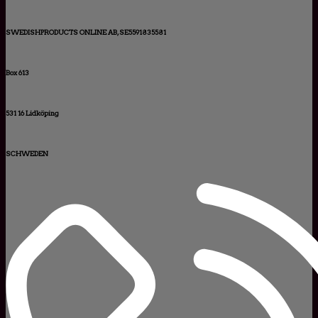
SWEDISHPRODUCTS ONLINE AB, SE5591835581
Box 613
531 16 Lidköping
SCHWEDEN