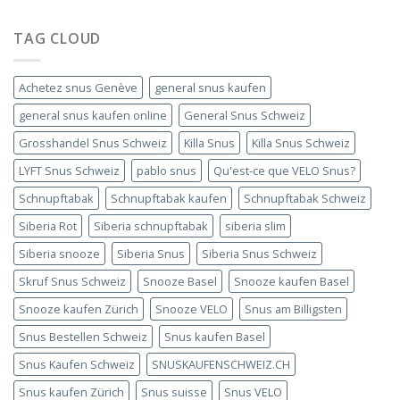
TAG CLOUD
Achetez snus Genève
general snus kaufen
general snus kaufen online
General Snus Schweiz
Grosshandel Snus Schweiz
Killa Snus
Killa Snus Schweiz
LYFT Snus Schweiz
pablo snus
Qu'est-ce que VELO Snus?
Schnupftabak
Schnupftabak kaufen
Schnupftabak Schweiz
Siberia Rot
Siberia schnupftabak
siberia slim
Siberia snooze
Siberia Snus
Siberia Snus Schweiz
Skruf Snus Schweiz
Snooze Basel
Snooze kaufen Basel
Snooze kaufen Zürich
Snooze VELO
Snus am Billigsten
Snus Bestellen Schweiz
Snus kaufen Basel
Snus Kaufen Schweiz
SNUSKAUFENSCHWEIZ.CH
Snus kaufen Zürich
Snus suisse
Snus VELO