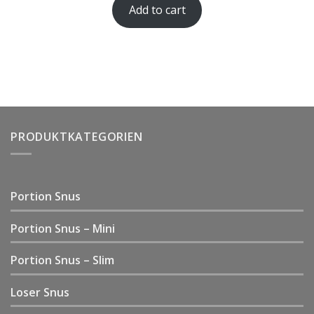
Add to cart
out of 5
based on
customer
rating
PRODUKTKATEGORIEN
Portion Snus
Portion Snus – Mini
Portion Snus – Slim
Loser Snus