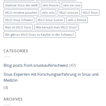
Stärkste Snus der welt!
velo freeze
velo ice cool
VELO nicotine pouches
velo snis
VELO snooze
VELO Snus
VELO Snus Schweiz
VELO Snus Suisse
velo x freeze
Was ist VELO Snus
Wie benutzt man VELO Snus?
Wo gibt es VELO Snus zu kaufen in der Schweiz?
CATEGORIES
Blog posts from snuskaufenschweiz
(47)
Snus-Experten mit Forschungserfahrung in Snus und
Medizin
(4)
ARCHIVES