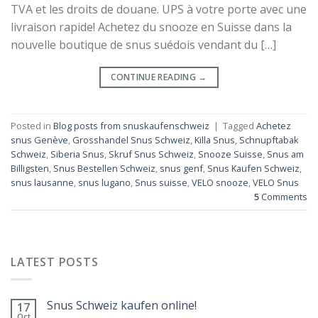
TVA et les droits de douane. UPS à votre porte avec une
livraison rapide! Achetez du snooze en Suisse dans la
nouvelle boutique de snus suédois vendant du […]
CONTINUE READING
→
Posted in
Blog posts from snuskaufenschweiz
|
Tagged
Achetez
snus Genève
,
Grosshandel Snus Schweiz
,
Killa Snus
,
Schnupftabak
Schweiz
,
Siberia Snus
,
Skruf Snus Schweiz
,
Snooze Suisse
,
Snus am
Billigsten
,
Snus Bestellen Schweiz
,
snus genf
,
Snus Kaufen Schweiz
,
snus lausanne
,
snus lugano
,
Snus suisse
,
VELO snooze
,
VELO Snus
5
Comments
LATEST POSTS
Snus Schweiz kaufen online!
17
Oct