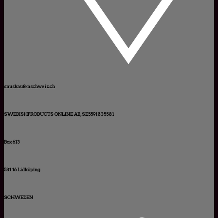
snuskaufenschweiz.ch
SWEDISHPRODUCTS ONLINE AB, SE5591835581
Box 613
531 16 Lidköping
SCHWEDEN