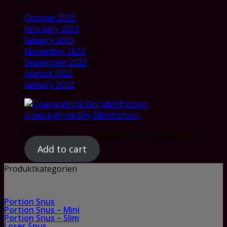
October 2023
(5)
February 2023
(3)
January 2023
(10)
November 2022
(23)
September 2022
(8)
August 2022
(1)
January 2022
(1)
Siberia White Dry Slim Portion
CHF
5.69
Rated
5.00
out of 5 based on
1
customer rating
Add to cart
Produktkategorien
Portion Snus
Portion Snus – Mini
Portion Snus – Slim
Loser Snus