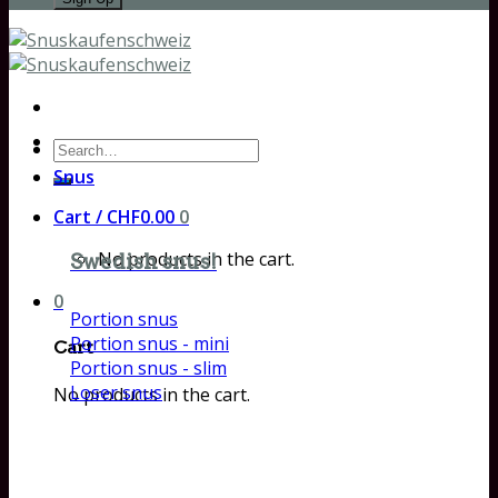
Search
for:
Snus
Cart /
CHF
0.00
0
No products in the cart.
Swedish snus!
0
Portion snus
Portion snus - mini
Cart
Portion snus - slim
Loser snus
No products in the cart.