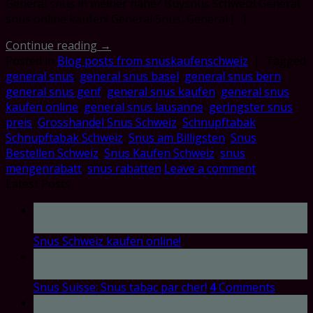
General snus in meiner nähe? Buysnus Schweiz! General
snus online kaufen! General Snus, General […]
Continue reading
→
Posted in
Blog posts from snuskaufenschweiz
|
Tagged
general snus
,
general snus basel
,
general snus bern
,
general snus genf
,
general snus kaufen
,
general snus
kaufen online
,
general snus lausanne
,
geringster snus
preis
,
Grosshandel Snus Schweiz
,
Schnupftabak
,
Schnupftabak Schweiz
,
Snus am Billigsten
,
Snus
Bestellen Schweiz
,
Snus Kaufen Schweiz
,
snus
mengenrabatt
,
snus rabatten
Leave a comment
Latest Posts
17
Oct
Snus Schweiz kaufen online!
17
Oct
Snus Suisse: Snus tabac par cher!
4
Comments
17