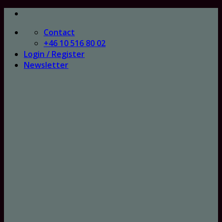
Skip
to
Contact
content
+46 10 516 80 02
Login / Register
Newsletter