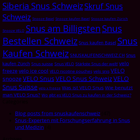
Siberia Snus Schweiz
Skruf Snus
Schweiz
Snooze Basel
Snooze kaufen Basel
Snooze kaufen Zürich
Snus am Billigsten
Snus
Snooze VELO
Bestellen Schweiz
Snus
Snus kaufen Basel
Kaufen Schweiz
SNUSKAUFENSCHWEIZ.CH
Snus
velo
kaufen Zürich
Snus suisse
Snus VELO
Stärkste Snus der welt!
VELO
freeze
velo ice cool
VELO nicotine pouches
velo snis
VELO Snus
VELO Snus Schweiz
VELO
snooze
Snus Suisse
Was ist VELO Snus
Wie benutzt
velo x freeze
man VELO Snus?
Wo gibt es VELO Snus zu kaufen in der Schweiz?
Categories
Blog posts from snuskaufenschweiz
(47)
Snus-Experten mit Forschungserfahrung in Snus
und Medizin
(4)
Archives