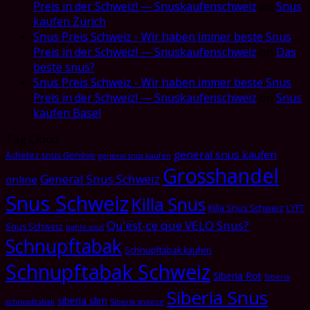
Preis in der Schweiz! — Snuskaufenschweiz
on
Snus
kaufen Zürich
Snus Preis Schweiz - Wir haben immer beste Snus
Preis in der Schweiz! — Snuskaufenschweiz
on
Das
beste snus?
Snus Preis Schweiz - Wir haben immer beste Snus
Preis in der Schweiz! — Snuskaufenschweiz
on
Snus
kaufen Basel
Tag Cloud
general snus kaufen
Achetez snus Genève
general snus kaufen
Grosshandel
General Snus Schweiz
online
Snus Schweiz
Killa Snus
Killa Snus Schweiz
LYFT
Qu'est-ce que VELO Snus?
Snus Schweiz
pablo snus
Schnupftabak
Schnupftabak kaufen
Schnupftabak Schweiz
Siberia Rot
Siberia
Siberia Snus
siberia slim
schnupftabak
Siberia snooze