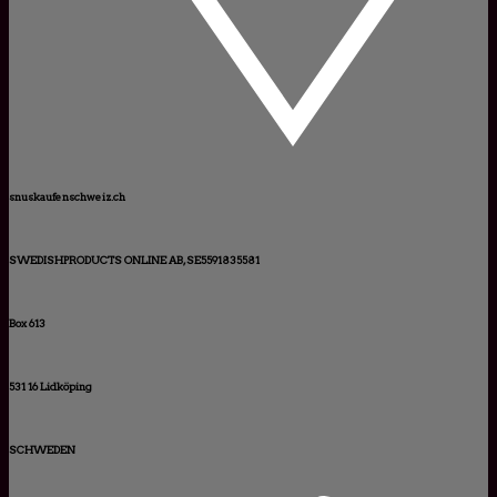
snuskaufenschweiz.ch
SWEDISHPRODUCTS ONLINE AB, SE5591835581
Box 613
531 16 Lidköping
SCHWEDEN