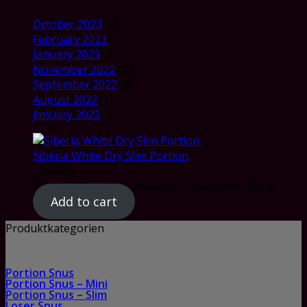
October 2023
(5)
February 2023
(3)
January 2023
(10)
November 2022
(23)
September 2022
(8)
August 2022
(1)
January 2022
(1)
Siberia White Dry Slim Portion
CHF
5.69
Rated
5.00
out of 5 based on
1
customer rating
Add to cart
Produktkategorien
Portion Snus
Portion Snus – Mini
Portion Snus – Slim
Loser Snus