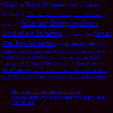
Siberia Snus Schweiz
Skruf Snus
Schweiz
Snooze Basel
Snooze kaufen Basel
Snooze kaufen Zürich
Snus am Billigsten
Snus
Snooze VELO
Bestellen Schweiz
Snus
Snus kaufen Basel
Kaufen Schweiz
SNUSKAUFENSCHWEIZ.CH
Snus
velo
kaufen Zürich
Snus suisse
Snus VELO
Stärkste Snus der welt!
VELO
freeze
velo ice cool
VELO nicotine pouches
velo snis
VELO Snus
VELO Snus Schweiz
VELO
snooze
Snus Suisse
Was ist VELO Snus
Wie benutzt
velo x freeze
man VELO Snus?
Wo gibt es VELO Snus zu kaufen in der Schweiz?
Categories
Blog posts from snuskaufenschweiz
(47)
Snus-Experten mit Forschungserfahrung in Snus
und Medizin
(4)
Archives