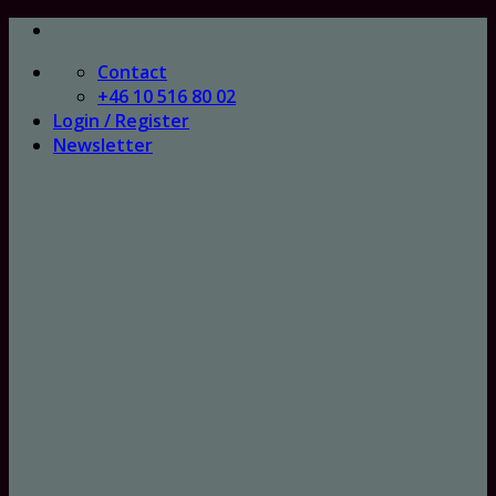
Skip
to
Contact
content
+46 10 516 80 02
Login / Register
Newsletter