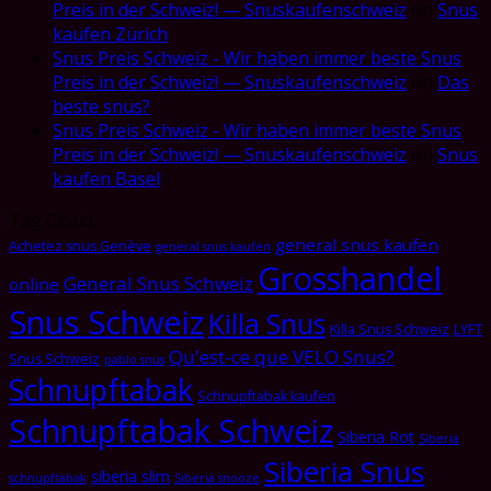
Preis in der Schweiz! — Snuskaufenschweiz
on
Snus
kaufen Zürich
Snus Preis Schweiz - Wir haben immer beste Snus
Preis in der Schweiz! — Snuskaufenschweiz
on
Das
beste snus?
Snus Preis Schweiz - Wir haben immer beste Snus
Preis in der Schweiz! — Snuskaufenschweiz
on
Snus
kaufen Basel
Tag Cloud
general snus kaufen
Achetez snus Genève
general snus kaufen
Grosshandel
General Snus Schweiz
online
Snus Schweiz
Killa Snus
Killa Snus Schweiz
LYFT
Qu'est-ce que VELO Snus?
Snus Schweiz
pablo snus
Schnupftabak
Schnupftabak kaufen
Schnupftabak Schweiz
Siberia Rot
Siberia
Siberia Snus
siberia slim
schnupftabak
Siberia snooze