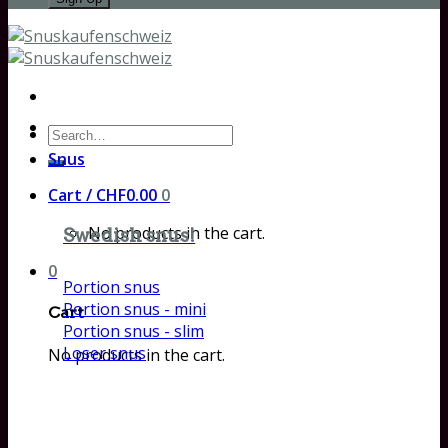
Search
for:
Snus
Cart /
CHF
0.00
0
No products in the cart.
Swedish snus!
0
Portion snus
Portion snus - mini
Cart
Portion snus - slim
Loser snus
No products in the cart.