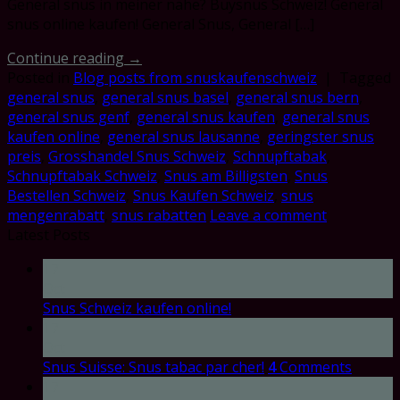
General snus in meiner nähe? Buysnus Schweiz! General
snus online kaufen! General Snus, General […]
Continue reading
→
Posted in
Blog posts from snuskaufenschweiz
|
Tagged
general snus
,
general snus basel
,
general snus bern
,
general snus genf
,
general snus kaufen
,
general snus
kaufen online
,
general snus lausanne
,
geringster snus
preis
,
Grosshandel Snus Schweiz
,
Schnupftabak
,
Schnupftabak Schweiz
,
Snus am Billigsten
,
Snus
Bestellen Schweiz
,
Snus Kaufen Schweiz
,
snus
mengenrabatt
,
snus rabatten
Leave a comment
Latest Posts
17
Oct
Snus Schweiz kaufen online!
17
Oct
Snus Suisse: Snus tabac par cher!
4
Comments
17