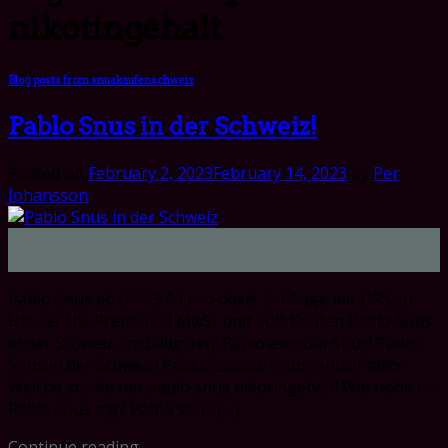
nikotingehalt
Blog posts from snuskaufenschweiz
Pablo Snus in der Schweiz!
Posted on
February 2, 2023
February 14, 2023
by
Per
Johansson
02
Feb
Pablo Snus ab CHF 3.16 pro dose! 2-3 Tage mit UPS zu
Hause! Alle Preise inkl MwSt und Zoll! Kaufen Pablo Snus
in der Schweiz am Billigsten! Pablo escobar snus! Pablo
Snus in der Schweiz! Pablo Escobar snus! Snus Pablo !
Welche sterke hat pablo snus nikotingehalt! Wie hohe ist
Pablo snus mg? Pablo snus […]
Continue reading
→