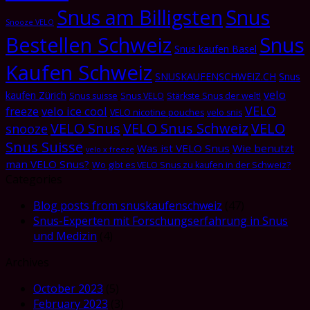
Snus am Billigsten
Snus
Snooze VELO
Bestellen Schweiz
Snus
Snus kaufen Basel
Kaufen Schweiz
SNUSKAUFENSCHWEIZ.CH
Snus
velo
kaufen Zürich
Snus suisse
Snus VELO
Stärkste Snus der welt!
VELO
freeze
velo ice cool
VELO nicotine pouches
velo snis
VELO Snus
VELO Snus Schweiz
VELO
snooze
Snus Suisse
Was ist VELO Snus
Wie benutzt
velo x freeze
man VELO Snus?
Wo gibt es VELO Snus zu kaufen in der Schweiz?
Categories
Blog posts from snuskaufenschweiz
(47)
Snus-Experten mit Forschungserfahrung in Snus
und Medizin
(4)
Archives
October 2023
(5)
February 2023
(3)