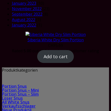
January 2023
(10)
November 2022
(23)
September 2022
(8)
August 2022
(1)
January 2022
(1)
Siberia White Dry Slim Portion
CHF
5.69
Rated
5.00
out of 5 based on
1
customer rating
Add to cart
Produktkategorien
Portion Snus
Portion Snus – Mini
Portion Snus – Slim
Loser Snus
All White Snus
Verkaufsschlager
Neue Produkte