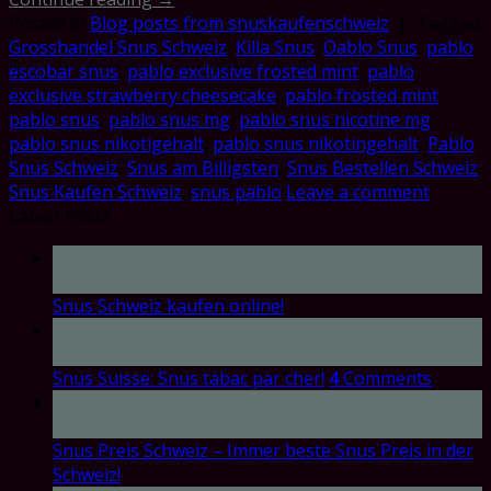
Posted in
Blog posts from snuskaufenschweiz
|
Tagged
Grosshandel Snus Schweiz
,
Killa Snus
,
Oablo Snus
,
pablo
escobar snus
,
pablo exclusive frosted mint
,
pablo
exclusive strawberry cheesecake
,
pablo frosted mint
,
pablo snus
,
pablo snus mg
,
pablo snus nicotine mg
,
pablo snus nikotigehalt
,
pablo snus nikotingehalt
,
Pablo
Snus Schweiz
,
Snus am Billigsten
,
Snus Bestellen Schweiz
,
Snus Kaufen Schweiz
,
snus pablo
Leave a comment
Latest Posts
17
Oct
Snus Schweiz kaufen online!
17
Oct
Snus Suisse: Snus tabac par cher!
4
Comments
17
Oct
Snus Preis Schweiz – Immer beste Snus Preis in der
Schweiz!