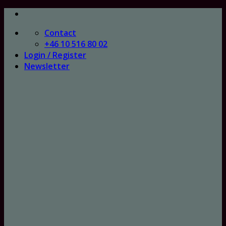
Skip
to
Contact
content
+46 10 516 80 02
Login / Register
Newsletter