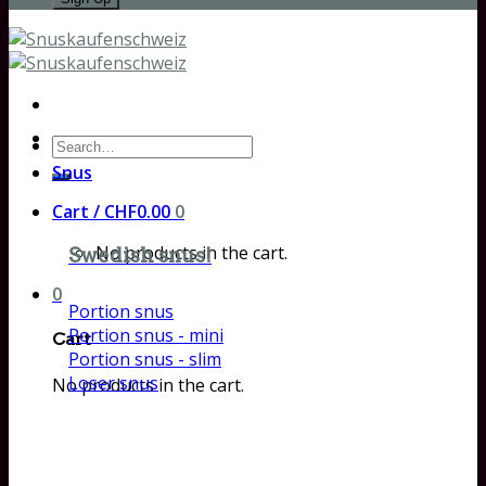
Search
for:
Snus
Cart /
CHF
0.00
0
No products in the cart.
Swedish snus!
0
Portion snus
Portion snus - mini
Cart
Portion snus - slim
Loser snus
No products in the cart.