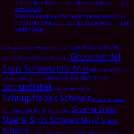
Preis in der Schweiz! — Snuskaufenschweiz
on
Das
beste snus?
Snus Preis Schweiz - Wir haben immer beste Snus
Preis in der Schweiz! — Snuskaufenschweiz
on
Snus
kaufen Basel
Tag Cloud
general snus kaufen
Achetez snus Genève
general snus kaufen
Grosshandel
General Snus Schweiz
online
Snus Schweiz
Killa Snus
Killa Snus Schweiz
LYFT
Qu'est-ce que VELO Snus?
Snus Schweiz
pablo snus
Schnupftabak
Schnupftabak kaufen
Schnupftabak Schweiz
Siberia Rot
Siberia
Siberia Snus
siberia slim
schnupftabak
Siberia snooze
Siberia Snus Schweiz
Skruf Snus
Schweiz
Snooze Basel
Snooze kaufen Basel
Snooze kaufen Zürich