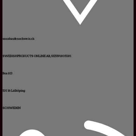
snuskaufenschweiz.ch
SWEDISHPRODUCTS ONLINE AB, SE5591835581
Box 613
531 16 Lidköping
SCHWEDEN