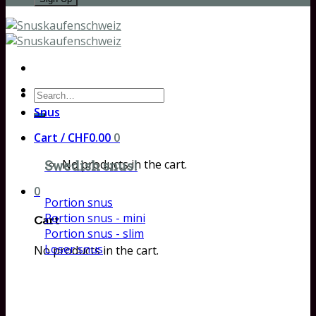
Search
for:
Snus
Cart /
CHF
0.00
0
No products in the cart.
Swedish snus!
0
Portion snus
Portion snus - mini
Cart
Portion snus - slim
Loser snus
No products in the cart.