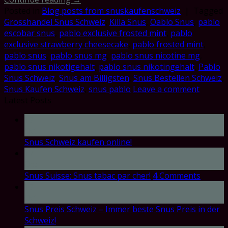
Posted in
Blog posts from snuskaufenschweiz
|
Tagged
Grosshandel Snus Schweiz
,
Killa Snus
,
Oablo Snus
,
pablo
escobar snus
,
pablo exclusive frosted mint
,
pablo
exclusive strawberry cheesecake
,
pablo frosted mint
,
pablo snus
,
pablo snus mg
,
pablo snus nicotine mg
,
pablo snus nikotigehalt
,
pablo snus nikotingehalt
,
Pablo
Snus Schweiz
,
Snus am Billigsten
,
Snus Bestellen Schweiz
,
Snus Kaufen Schweiz
,
snus pablo
Leave a comment
Latest Posts
17
Oct
Snus Schweiz kaufen online!
17
Oct
Snus Suisse: Snus tabac par cher!
4
Comments
17
Oct
Snus Preis Schweiz – Immer beste Snus Preis in der
Schweiz!