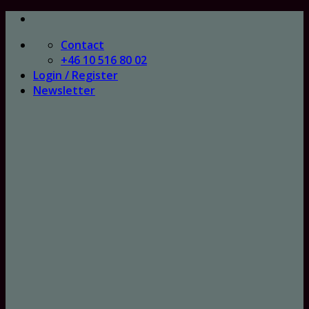
Skip
to
Contact
content
+46 10 516 80 02
Login / Register
Newsletter