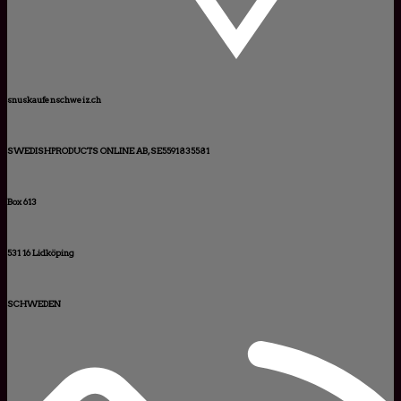
snuskaufenschweiz.ch
SWEDISHPRODUCTS ONLINE AB, SE5591835581
Box 613
531 16 Lidköping
SCHWEDEN