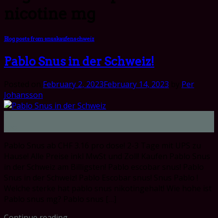
nicotine mg
Blog posts from snuskaufenschweiz
Pablo Snus in der Schweiz!
Posted on
February 2, 2023
February 14, 2023
by
Per
Johansson
02
Feb
Pablo Snus ab CHF 3.16 pro dose! 2-3 Tage mit UPS zu
Hause! Alle Preise inkl MwSt und Zoll! Kaufen Pablo Snus
in der Schweiz am Billigsten! Pablo escobar snus! Pablo
Snus in der Schweiz! Pablo Escobar snus! Snus Pablo !
Welche sterke hat pablo snus nikotingehalt! Wie hohe ist
Pablo snus mg? Pablo snus […]
Continue reading
→