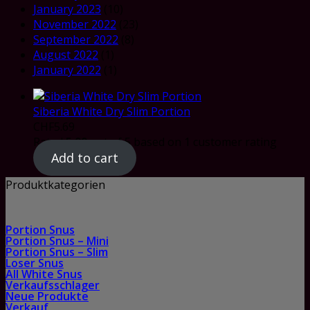
January 2023
(10)
November 2022
(23)
September 2022
(8)
August 2022
(1)
January 2022
(1)
Siberia White Dry Slim Portion
CHF
5.69
Rated
5.00
out of 5 based on
1
customer rating
Add to cart
Produktkategorien
Portion Snus
Portion Snus – Mini
Portion Snus – Slim
Loser Snus
All White Snus
Verkaufsschlager
Neue Produkte
Verkauf