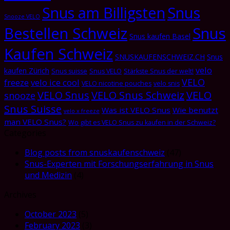
Snus am Billigsten
Snus
Snooze VELO
Bestellen Schweiz
Snus
Snus kaufen Basel
Kaufen Schweiz
SNUSKAUFENSCHWEIZ.CH
Snus
velo
kaufen Zürich
Snus suisse
Snus VELO
Stärkste Snus der welt!
VELO
freeze
velo ice cool
VELO nicotine pouches
velo snis
VELO Snus
VELO Snus Schweiz
VELO
snooze
Snus Suisse
Was ist VELO Snus
Wie benutzt
velo x freeze
man VELO Snus?
Wo gibt es VELO Snus zu kaufen in der Schweiz?
Categories
Blog posts from snuskaufenschweiz
(47)
Snus-Experten mit Forschungserfahrung in Snus
und Medizin
(4)
Archives
October 2023
(5)
February 2023
(3)