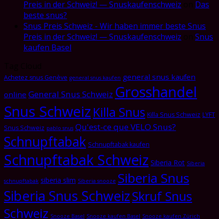
Preis in der Schweiz! — Snuskaufenschweiz
on
Das
beste snus?
Snus Preis Schweiz - Wir haben immer beste Snus
Preis in der Schweiz! — Snuskaufenschweiz
on
Snus
kaufen Basel
Tag Cloud
general snus kaufen
Achetez snus Genève
general snus kaufen
Grosshandel
General Snus Schweiz
online
Snus Schweiz
Killa Snus
Killa Snus Schweiz
LYFT
Qu'est-ce que VELO Snus?
Snus Schweiz
pablo snus
Schnupftabak
Schnupftabak kaufen
Schnupftabak Schweiz
Siberia Rot
Siberia
Siberia Snus
siberia slim
schnupftabak
Siberia snooze
Siberia Snus Schweiz
Skruf Snus
Schweiz
Snooze Basel
Snooze kaufen Basel
Snooze kaufen Zürich