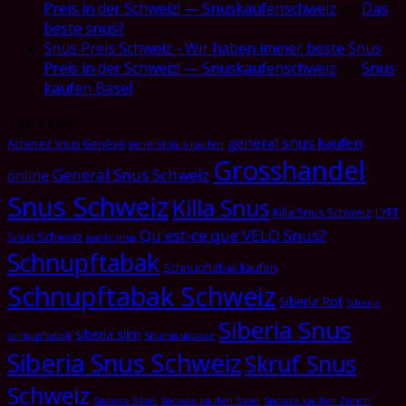
Preis in der Schweiz! — Snuskaufenschweiz
on
Das
beste snus?
Snus Preis Schweiz - Wir haben immer beste Snus
Preis in der Schweiz! — Snuskaufenschweiz
on
Snus
kaufen Basel
Tag Cloud
general snus kaufen
Achetez snus Genève
general snus kaufen
Grosshandel
General Snus Schweiz
online
Snus Schweiz
Killa Snus
Killa Snus Schweiz
LYFT
Qu'est-ce que VELO Snus?
Snus Schweiz
pablo snus
Schnupftabak
Schnupftabak kaufen
Schnupftabak Schweiz
Siberia Rot
Siberia
Siberia Snus
siberia slim
schnupftabak
Siberia snooze
Siberia Snus Schweiz
Skruf Snus
Schweiz
Snooze Basel
Snooze kaufen Basel
Snooze kaufen Zürich