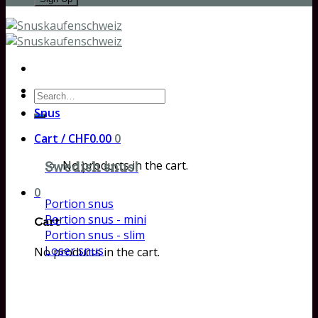
Search
for:
Snus
Cart /
CHF
0.00
0
No products in the cart.
Swedish snus!
0
Portion snus
Portion snus - mini
Cart
Portion snus - slim
Loser snus
No products in the cart.