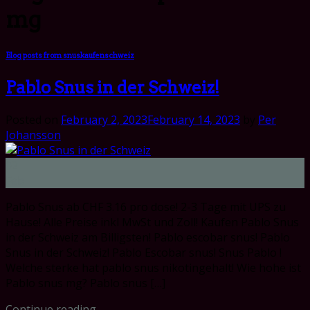
mg
Blog posts from snuskaufenschweiz
Pablo Snus in der Schweiz!
Posted on
February 2, 2023
February 14, 2023
by
Per
Johansson
02
Feb
Pablo Snus ab CHF 3.16 pro dose! 2-3 Tage mit UPS zu
Hause! Alle Preise inkl MwSt und Zoll! Kaufen Pablo Snus
in der Schweiz am Billigsten! Pablo escobar snus! Pablo
Snus in der Schweiz! Pablo Escobar snus! Snus Pablo !
Welche sterke hat pablo snus nikotingehalt! Wie hohe ist
Pablo snus mg? Pablo snus […]
Continue reading
→