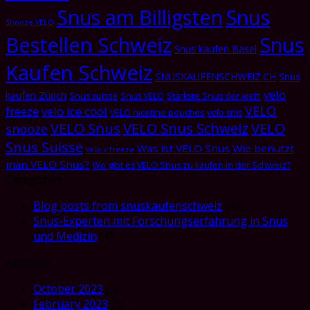
Snus am Billigsten
Snus
Snooze VELO
Bestellen Schweiz
Snus
Snus kaufen Basel
Kaufen Schweiz
SNUSKAUFENSCHWEIZ.CH
Snus
velo
kaufen Zürich
Snus suisse
Snus VELO
Stärkste Snus der welt!
VELO
freeze
velo ice cool
VELO nicotine pouches
velo snis
VELO Snus
VELO Snus Schweiz
VELO
snooze
Snus Suisse
Was ist VELO Snus
Wie benutzt
velo x freeze
man VELO Snus?
Wo gibt es VELO Snus zu kaufen in der Schweiz?
Categories
Blog posts from snuskaufenschweiz
(47)
Snus-Experten mit Forschungserfahrung in Snus
und Medizin
(4)
Archives
October 2023
(5)
February 2023
(3)