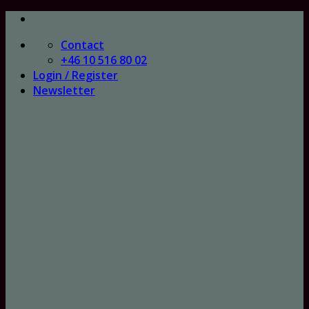
Skip
to
Contact
content
+46 10 516 80 02
Login / Register
Newsletter