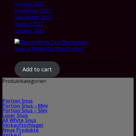
January 2023
(10)
November 2022
(23)
September 2022
(8)
August 2022
(1)
January 2022
(1)
Siberia White Dry Slim Portion
CHF
5.69
Rated
5.00
out of 5 based on
1
customer rating
Add to cart
Produktkategorien
Portion Snus
Portion Snus – Mini
Portion Snus – Slim
Loser Snus
All White Snus
Verkaufsschlager
Neue Produkte
Verkauf