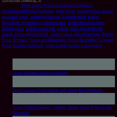
Posted in
Blog posts from snuskaufenschweiz
|
Tagged
Grosshandel Snus Schweiz
,
Killa Snus
,
Oablo Snus
,
pablo
escobar snus
,
pablo exclusive frosted mint
,
pablo
exclusive strawberry cheesecake
,
pablo frosted mint
,
pablo snus
,
pablo snus mg
,
pablo snus nicotine mg
,
pablo snus nikotigehalt
,
pablo snus nikotingehalt
,
Pablo
Snus Schweiz
,
Snus am Billigsten
,
Snus Bestellen Schweiz
,
Snus Kaufen Schweiz
,
snus pablo
Leave a comment
Latest Posts
17
Oct
Snus Schweiz kaufen online!
17
Oct
Snus Suisse: Snus tabac par cher!
4
Comments
17
Oct
Snus Preis Schweiz – Immer beste Snus Preis in der
Schweiz!