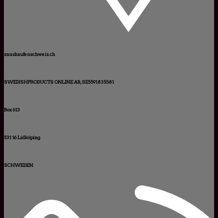
snuskaufenschweiz.ch
SWEDISHPRODUCTS ONLINE AB, SE5591835581
Box 613
531 16 Lidköping
SCHWEDEN